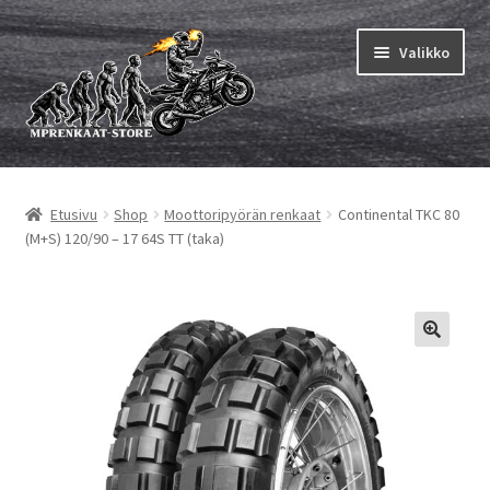
Siirry
Siirry
Valikko
navigointiin
sisältöön
Laajen
MP renkaat
alemm
Etusivu
Shop
Moottoripyörän renkaat
Continental TKC 80
tason
Laajen
Sisärenkaat ja nauhat
(M+S) 120/90 – 17 64S TT (taka)
valikko
alemm
tason
Laajen
Rengasmerkit
valikko
alemm
tason
Laajen
Vinkit&ohjeet
valikko
alemm
tason
Yhteys
valikko