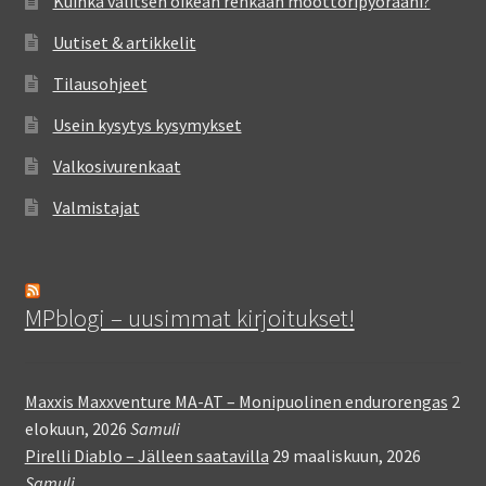
Kuinka valitsen oikean renkaan moottoripyörääni?
Uutiset & artikkelit
Tilausohjeet
Usein kysytys kysymykset
Valkosivurenkaat
Valmistajat
MPblogi – uusimmat kirjoitukset!
Maxxis Maxxventure MA-AT – Monipuolinen endurorengas
2
elokuun, 2026
Samuli
Pirelli Diablo – Jälleen saatavilla
29 maaliskuun, 2026
Samuli