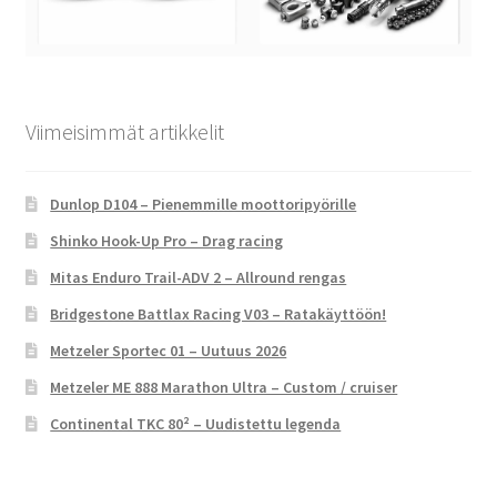
Viimeisimmät artikkelit
Dunlop D104 – Pienemmille moottoripyörille
Shinko Hook-Up Pro – Drag racing
Mitas Enduro Trail-ADV 2 – Allround rengas
Bridgestone Battlax Racing V03 – Ratakäyttöön!
Metzeler Sportec 01 – Uutuus 2026
Metzeler ME 888 Marathon Ultra – Custom / cruiser
Continental TKC 80² – Uudistettu legenda