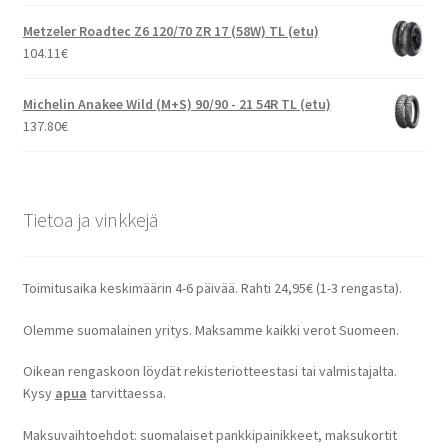
Metzeler Roadtec Z6 120/70 ZR 17 (58W) TL (etu)
104.11
€
Michelin Anakee Wild (M+S) 90/90 - 21 54R TL (etu)
137.80
€
Tietoa ja vinkkejä
Toimitusaika keskimäärin 4-6 päivää. Rahti 24,95€ (1-3 rengasta).
Olemme suomalainen yritys. Maksamme kaikki verot Suomeen.
Oikean rengaskoon löydät rekisteriotteestasi tai valmistajalta.
Kysy
apua
tarvittaessa.
Maksuvaihtoehdot: suomalaiset pankkipainikkeet, maksukortit