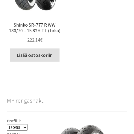
Shinko SR-777 R WW
180/70 – 15 82H TL (taka)
222.14
€
Lisää ostoskoriin
MP rengashaku
Profiili:
Vanne: