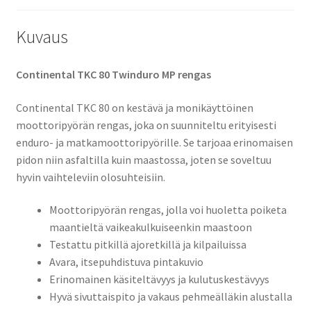
Kuvaus
Continental TKC 80 Twinduro MP rengas
Continental TKC 80 on kestävä ja monikäyttöinen
moottoripyörän rengas, joka on suunniteltu erityisesti
enduro- ja matkamoottoripyörille. Se tarjoaa erinomaisen
pidon niin asfaltilla kuin maastossa, joten se soveltuu
hyvin vaihteleviin olosuhteisiin.
Moottoripyörän rengas, jolla voi huoletta poiketa
maantieltä vaikeakulkuiseenkin maastoon
Testattu pitkillä ajoretkillä ja kilpailuissa
Avara, itsepuhdistuva pintakuvio
Erinomainen käsiteltävyys ja kulutuskestävyys
Hyvä sivuttaispito ja vakaus pehmeälläkin alustalla