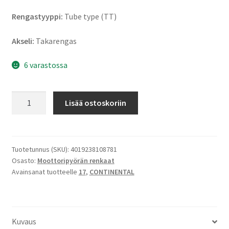
Rengastyyppi:
Tube type (TT)
Akseli:
Takarengas
6 varastossa
Continental
Lisää ostoskoriin
TKC
80
(M+S)
120/90
Tuotetunnus (SKU):
4019238108781
Osasto:
Moottoripyörän renkaat
-
Avainsanat tuotteelle
17
,
CONTINENTAL
17
64S
TT
(taka)
Kuvaus
määrä