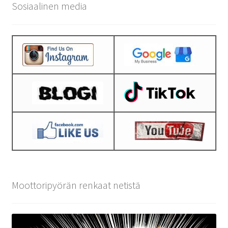
Sosiaalinen media
Moottoripyörän renkaat netistä