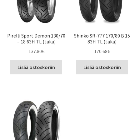
Pirelli Sport Demon 130/70
Shinko SR-777 170/80 B 15
– 18 63H TL (taka)
83H TL (taka)
137.80
€
170.68
€
Lisää ostoskoriin
Lisää ostoskoriin