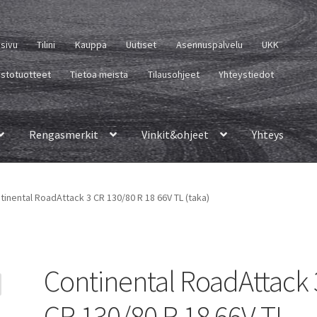
usivu
Tilini
Kauppa
Uutiset
Asennuspalvelu
UKK
istotuotteet
Tietoa meistä
Tilausohjeet
Yhteystiedot
Rengasmerkit
Vinkit&ohjeet
Yhteys
tinental RoadAttack 3 CR 130/80 R 18 66V TL (taka)
Continental RoadAttack 
CR 130/80 R 18 66V TL