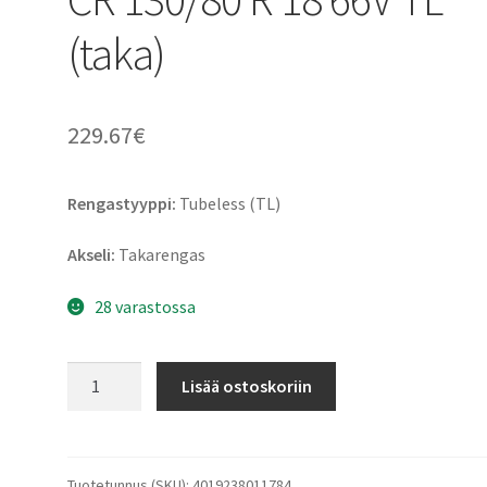
(taka)
229.67
€
Rengastyyppi:
Tubeless (TL)
Akseli:
Takarengas
28 varastossa
Continental
Lisää ostoskoriin
RoadAttack
3
CR
130/80
Tuotetunnus (SKU):
4019238011784