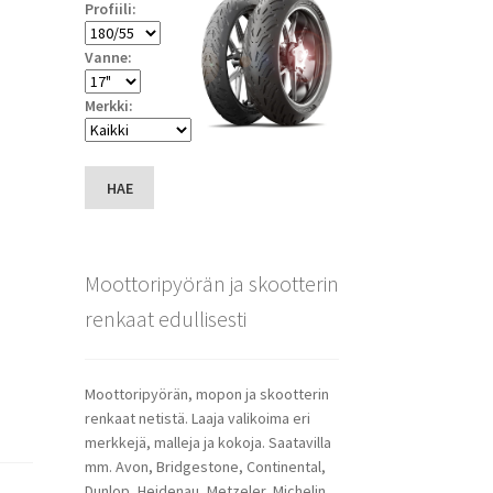
Profiili:
Vanne:
Merkki:
HAE
Moottoripyörän ja skootterin
renkaat edullisesti
Moottoripyörän, mopon ja skootterin
renkaat netistä. Laaja valikoima eri
merkkejä, malleja ja kokoja. Saatavilla
mm. Avon, Bridgestone, Continental,
Dunlop, Heidenau, Metzeler, Michelin,