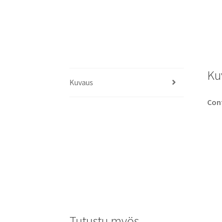
Ku
Kuvaus
Cont
Tutustu myös