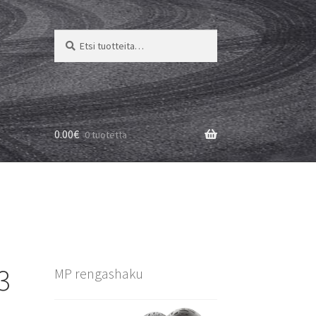
Etsi:
Haku
0.00
€
0 tuotetta
3
MP rengashaku