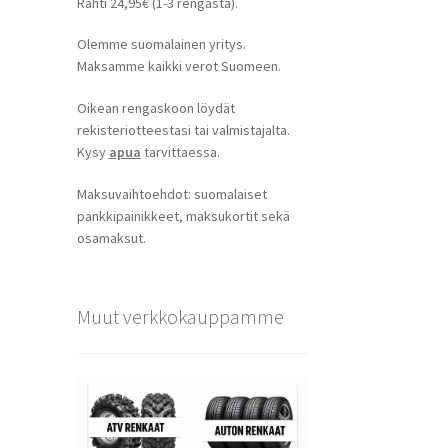
Rahti 24,95€ (1-3 rengasta).
Olemme suomalainen yritys.
Maksamme kaikki verot Suomeen.
Oikean rengaskoon löydät
rekisteriotteestasi tai valmistajalta.
Kysy
apua
tarvittaessa.
Maksuvaihtoehdot: suomalaiset
pankkipainikkeet, maksukortit sekä
osamaksut.
Muut verkkokauppamme