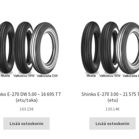
nko E-270 DW 5.00 – 16 69S TT
Shinko E-270 3.00 – 21 57S
(etu/taka)
(etu)
163.15
€
130.14
€
Lisää ostoskoriin
Lisää ostoskoriin