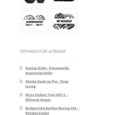
Viimeisimmät artikkelit
Dunlop D104 – Pienemmille
moottoripyörille
Shinko Hook-Up Pro – Drag
racing
Mitas Enduro Trail-ADV 2 –
Allround rengas
Bridgestone Battlax Racing V03 –
Ratakäyttöön!