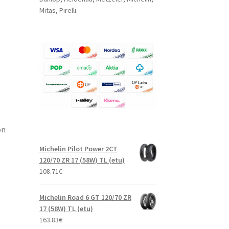
Mitas, Pirelli.
on
Michelin Pilot Power 2CT
120/70 ZR 17 (58W) TL (etu)
108.71
€
Michelin Road 6 GT 120/70 ZR
17 (58W) TL (etu)
163.83
€