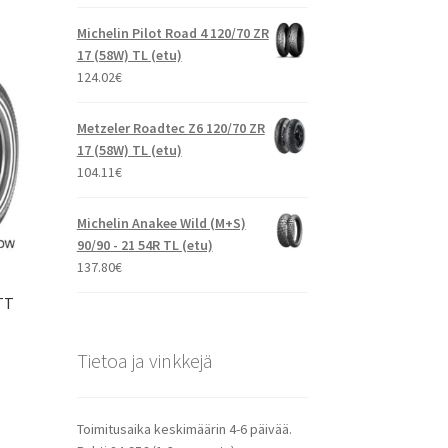
Michelin Pilot Road 4 120/70 ZR
17 (58W) TL (etu)
124.02
€
Metzeler Roadtec Z6 120/70 ZR
17 (58W) TL (etu)
104.11
€
Michelin Anakee Wild (M+S)
90/90 - 21 54R TL (etu)
137.80
€
 TT
Tietoa ja vinkkejä
Toimitusaika keskimäärin 4-6 päivää.