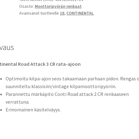
Osasto:
Moottoripyörän renkaat
R
Avainsanat tuotteelle
18
,
CONTINENTAL
18
66V
TL
(taka)
vaus
määrä
inental Road Attack 3 CR rata-ajoon
Optimoitu kilpa-ajon seos takaamaan parhaan pidon. Rengas 
suunniteltu klassisiin/vintage kilpamoottoripyöriin.
Parannettu märkäpito Conti Road attack 2 CR renkaaseen
verrattuna.
Erinomainen käsitelväyys.