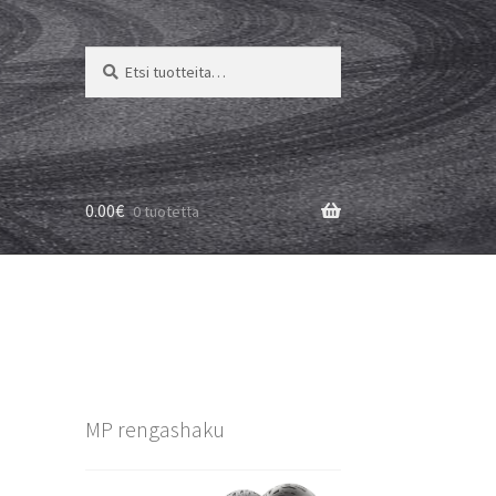
Etsi:
Haku
0.00
€
0 tuotetta
MP rengashaku