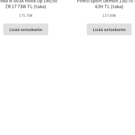
inko R-003A Hook Up 190/50
Pirelli Sport Demon 130/70 
ZR 17 73W TL (taka)
63H TL (taka)
175.70
€
137.80
€
Lisää ostoskoriin
Lisää ostoskoriin