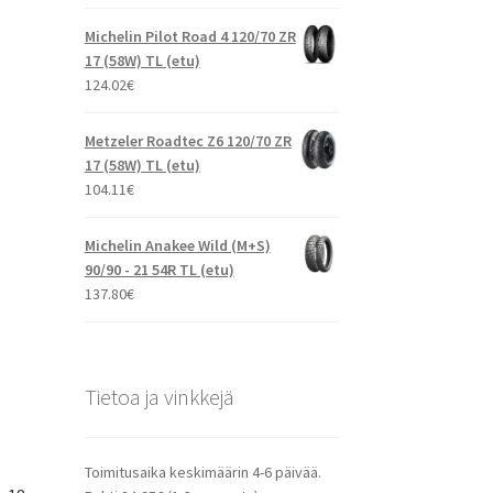
Michelin Pilot Road 4 120/70 ZR
17 (58W) TL (etu)
124.02
€
Metzeler Roadtec Z6 120/70 ZR
17 (58W) TL (etu)
104.11
€
Michelin Anakee Wild (M+S)
90/90 - 21 54R TL (etu)
137.80
€
Tietoa ja vinkkejä
Toimitusaika keskimäärin 4-6 päivää.