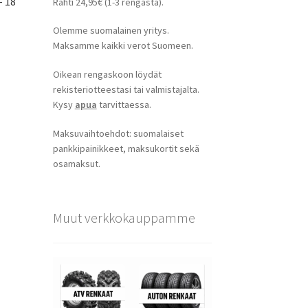
– 18
Rahti 24,95€ (1-3 rengasta).
Olemme suomalainen yritys.
Maksamme kaikki verot Suomeen.
Oikean rengaskoon löydät
rekisteriotteestasi tai valmistajalta.
Kysy
apua
tarvittaessa.
Maksuvaihtoehdot: suomalaiset
pankkipainikkeet, maksukortit sekä
osamaksut.
Muut verkkokauppamme