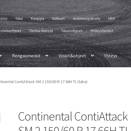
usivu
Tilini
Kauppa
Uutiset
Asennuspalvelu
UKK
istotuotteet
Tietoa meistä
Tilausohjeet
Yhteystiedot
Rengasmerkit
Vinkit&ohjeet
Yhteys
tinental ContiAttack SM 2 150/60 R 17 66H TL (taka)
Continental ContiAttack
SM 2 150/60 R 17 66H TL