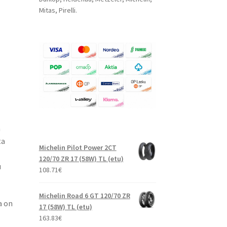
Mitas, Pirelli.
a
ta
Michelin Pilot Power 2CT
120/70 ZR 17 (58W) TL (etu)
u
108.71
€
Michelin Road 6 GT 120/70 ZR
a on
17 (58W) TL (etu)
163.83
€