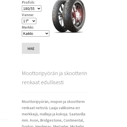
Profiili:
Vanne:
Merkki:
HAE
Moottoripyörän ja skootterin
renkaat edullisesti
Moottoripyörän, mopon ja skootterin
renkaat netistä. Laaja valikoima eri
merkkejä, malleja ja kokoja. Saatavilla
mm. Avon, Bridgestone, Continental,
Dunlop, Heidenau, Metzeler, Michelin,