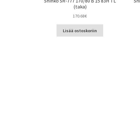
Shinko SR-777 170/80 B 15 83H TL
Sh
(taka)
170.68
€
Lisää ostoskoriin