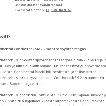
Osasto:
Moottoripyörän renkaat
R
Avainsanat tuotteelle
17
,
CONTINENTAL
17
66H
TL
(taka)
vaus
määrä
inental ContiAttack SM 2 – moottoripyörän rengas
iAttack SM 2 moottoripyörän rengas tarjoaa pitkiä kilometrejä j
ituskykyä niin tiellä kuin radalla. Uusi rengas hyötyy innovatiivisis
iikoista, Continental BlackChili -seoksesta, ja se ihastuttaa
omaisella suorituskyvyllä radalla. ContiAttack SM 2 on suunnitelt
yisesti Supermotoja varten.
iAttack SM 2 perustuu Continentalin urheilullisimpaan runkoon j
n suunniteltu huippulaadukkaasta kilparenkaasta ContiTrackista.