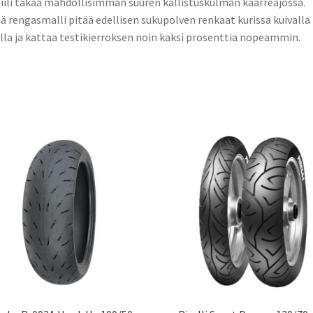
iili takaa mahdollisimman suuren kallistuskulman kaarreajossa.
 rengasmalli pitää edellisen sukupolven renkaat kurissa kuivalla
lla ja kattaa testikierroksen noin kaksi prosenttia nopeammin.