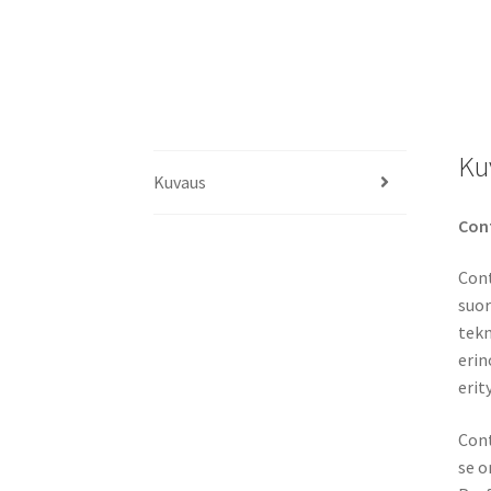
Ku
Kuvaus
Cont
Cont
suor
tekn
erin
erit
Cont
se o