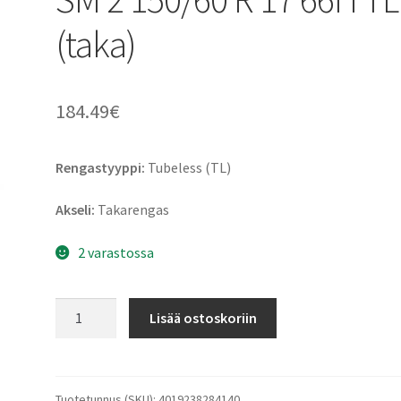
(taka)
184.49
€
Rengastyyppi:
Tubeless (TL)
Akseli:
Takarengas
2 varastossa
Continental
Lisää ostoskoriin
ContiAttack
SM
2
150/60
Tuotetunnus (SKU):
4019238284140