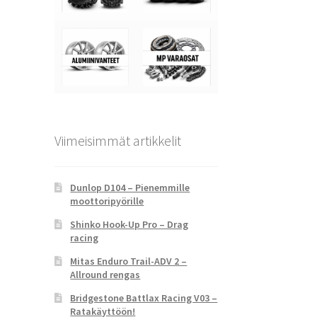
Viimeisimmät artikkelit
Dunlop D104 – Pienemmille
moottoripyörille
Shinko Hook-Up Pro – Drag
racing
Mitas Enduro Trail-ADV 2 –
Allround rengas
Bridgestone Battlax Racing V03 –
Ratakäyttöön!