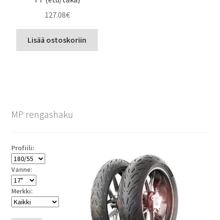
127.08
€
Lisää ostoskoriin
MP rengashaku
Profiili:
Vanne:
Merkki: