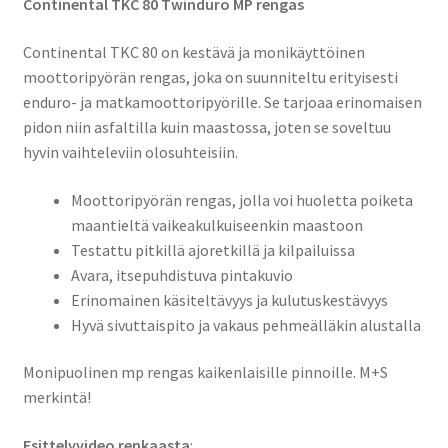
Continental TKC 80 Twinduro MP rengas
Continental TKC 80 on kestävä ja monikäyttöinen
moottoripyörän rengas, joka on suunniteltu erityisesti
enduro- ja matkamoottoripyörille. Se tarjoaa erinomaisen
pidon niin asfaltilla kuin maastossa, joten se soveltuu
hyvin vaihteleviin olosuhteisiin.
Moottoripyörän rengas, jolla voi huoletta poiketa
maantieltä vaikeakulkuiseenkin maastoon
Testattu pitkillä ajoretkillä ja kilpailuissa
Avara, itsepuhdistuva pintakuvio
Erinomainen käsiteltävyys ja kulutuskestävyys
Hyvä sivuttaispito ja vakaus pehmeälläkin alustalla
Monipuolinen mp rengas kaikenlaisille pinnoille. M+S
merkintä!
Esittelyvideo renkaasta
: