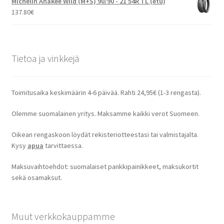
Michelin Anakee Wild (M+S) 90/90 - 21 54R TL (etu)
137.80
€
Tietoa ja vinkkejä
Toimitusaika keskimäärin 4-6 päivää. Rahti 24,95€ (1-3 rengasta).
Olemme suomalainen yritys. Maksamme kaikki verot Suomeen.
Oikean rengaskoon löydät rekisteriotteestasi tai valmistajalta.
Kysy
apua
tarvittaessa.
Maksuvaihtoehdot: suomalaiset pankkipainikkeet, maksukortit
sekä osamaksut.
Muut verkkokauppamme