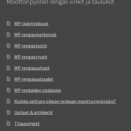
Moottoripyörän rengas vinkit ja taulukot
MP räjäytyskuvat
MP rengasmerkinnät
MP rengastestit
MP rengastyypit
MP rengasuutiset
MP rengasuutuudet
MP renkaiden sisäänajo
Kuinka valitsen oikean renkaan moottoripyörääni?
Uutiset & artikkelit
Tilausohjeet