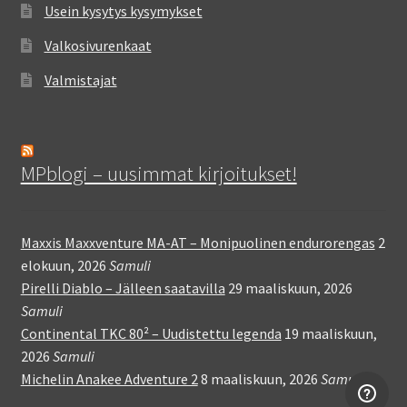
Usein kysytys kysymykset
Valkosivurenkaat
Valmistajat
MPblogi – uusimmat kirjoitukset!
Maxxis Maxxventure MA-AT – Monipuolinen endurorengas
2
elokuun, 2026
Samuli
Pirelli Diablo – Jälleen saatavilla
29 maaliskuun, 2026
Samuli
Continental TKC 80² – Uudistettu legenda
19 maaliskuun,
2026
Samuli
Michelin Anakee Adventure 2
8 maaliskuun, 2026
Samuli