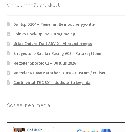
Viimeisimmät artikkelit
Dunlop D104 – Pienemmille moottoripyörille
Shinko Hook-Up Pro – Drag racing
Mitas Enduro Trail-ADV 2 – Allround rengas
Bridgestone Battlax Racing V03 – Ratakäyttöön!
Metzeler Sportec 01 – Uutuus 2026
Metzeler ME 888 Marathon Ultra – Custom / cruiser
Continental TKC 80² – Uudistettu legenda
Sosiaalinen media