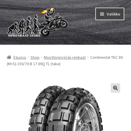
Siirry
Siirry
Valikko
navigointiin
sisältöön
Laajen
MP renkaat
alemm
Etusivu
Shop
Moottoripyörän renkaat
Continental TKC 80
tason
Laajen
Sisärenkaat ja nauhat
(M+S) 150/70 B 17 69Q TL (taka)
valikko
alemm
tason
Laajen
Rengasmerkit
valikko
alemm
tason
Laajen
Vinkit&ohjeet
valikko
alemm
tason
Yhteys
valikko