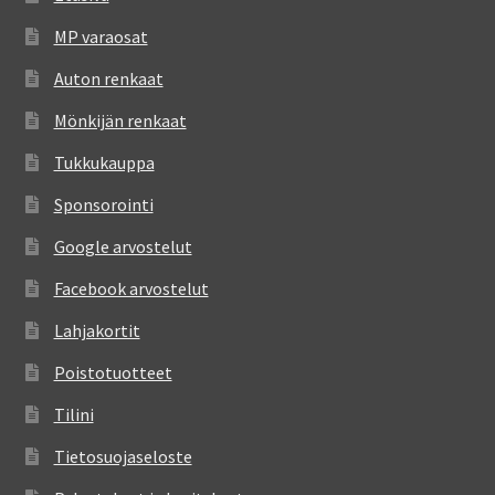
MP varaosat
Auton renkaat
Mönkijän renkaat
Tukkukauppa
Sponsorointi
Google arvostelut
Facebook arvostelut
Lahjakortit
Poistotuotteet
Tilini
Tietosuojaseloste