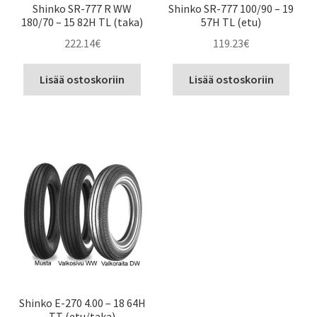
Shinko SR-777 R WW
Shinko SR-777 100/90 – 19
180/70 – 15 82H TL (taka)
57H TL (etu)
222.14
€
119.23
€
Lisää ostoskoriin
Lisää ostoskoriin
Shinko E-270 4.00 – 18 64H
TT (etu/taka)