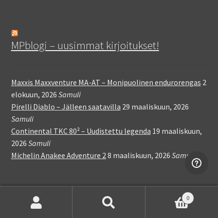
MPblogi – uusimmat kirjoitukset!
Maxxis Maxxventure MA-AT – Monipuolinen endurorengas
2
elokuun, 2026
Samuli
Pirelli Diablo – Jälleen saatavilla
29 maaliskuun, 2026
Samuli
Continental TKC 80² – Uudistettu legenda
19 maaliskuun,
2026
Samuli
Michelin Anakee Adventure 2
8 maaliskuun, 2026
Samuli
0
Etsi:
Haku