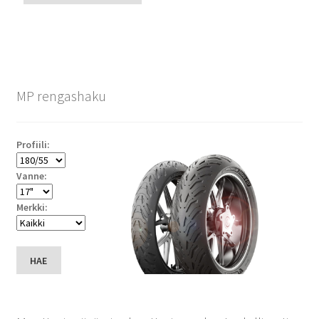
MP rengashaku
Profiili:
Vanne:
Merkki:
HAE