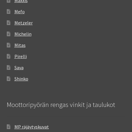
Maxxis
Mefo
Metzeler
Michelin
Mitas
Pirelli
Sava
Shinko
Moottoripyörän rengas vinkit ja taulukot
MP räjäytyskuvat