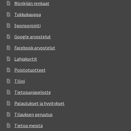
Mönkijän renkaat
Tukkukauppa
Sponsorointi
Google arvostelut
Facebook arvostelut
Lahjakortit
Poistotuotteet
Tilini
Tietosuojaseloste
Palautukset ja hyvitykset
Tilauksen peruutus
Tietoa meistä