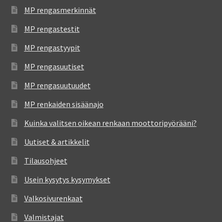
MP rengasmerkinnät
MP rengastestit
MP rengastyypit
MP rengasuutiset
MP rengasuutuudet
MP renkaiden sisäänajo
Kuinka valitsen oikean renkaan moottoripyörääni?
Uutiset & artikkelit
Tilausohjeet
Usein kysytys kysymykset
Valkosivurenkaat
Valmistajat