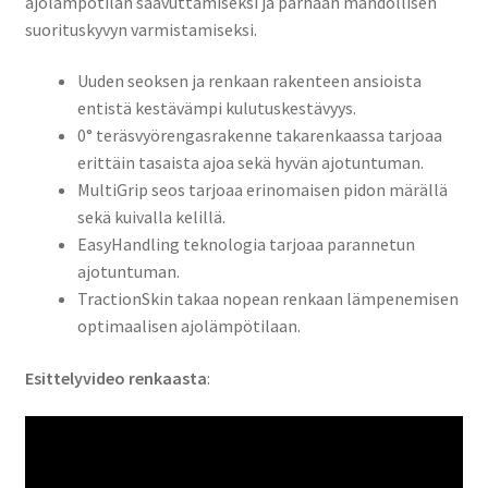
ajolämpötilan saavuttamiseksi ja parhaan mahdollisen
suorituskyvyn varmistamiseksi.
Uuden seoksen ja renkaan rakenteen ansioista
entistä kestävämpi kulutuskestävyys.
0° teräsvyörengasrakenne takarenkaassa tarjoaa
erittäin tasaista ajoa sekä hyvän ajotuntuman.
MultiGrip seos tarjoaa erinomaisen pidon märällä
sekä kuivalla kelillä.
EasyHandling teknologia tarjoaa parannetun
ajotuntuman.
TractionSkin takaa nopean renkaan lämpenemisen
optimaalisen ajolämpötilaan.
Esittelyvideo renkaasta
: