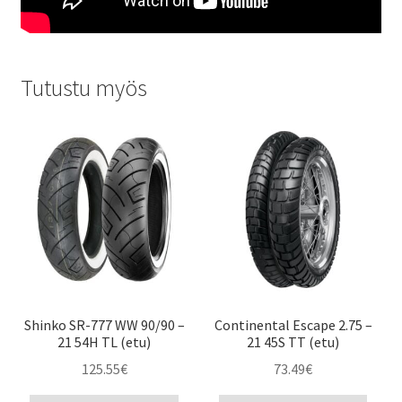
Tutustu myös
Shinko SR-777 WW 90/90 –
Continental Escape 2.75 –
21 54H TL (etu)
21 45S TT (etu)
125.55
€
73.49
€