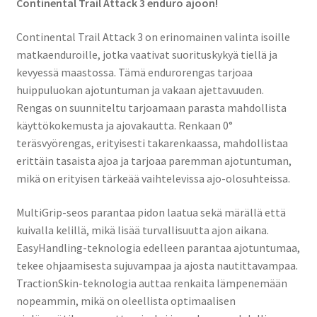
Continental Trail Attack 3 enduro ajoon!
Continental Trail Attack 3 on erinomainen valinta isoille
matkaenduroille, jotka vaativat suorituskykyä tiellä ja
kevyessä maastossa. Tämä endurorengas tarjoaa
huippuluokan ajotuntuman ja vakaan ajettavuuden.
Rengas on suunniteltu tarjoamaan parasta mahdollista
käyttökokemusta ja ajovakautta. Renkaan 0°
teräsvyörengas, erityisesti takarenkaassa, mahdollistaa
erittäin tasaista ajoa ja tarjoaa paremman ajotuntuman,
mikä on erityisen tärkeää vaihtelevissa ajo-olosuhteissa.
MultiGrip-seos parantaa pidon laatua sekä märällä että
kuivalla kelillä, mikä lisää turvallisuutta ajon aikana.
EasyHandling-teknologia edelleen parantaa ajotuntumaa,
tekee ohjaamisesta sujuvampaa ja ajosta nautittavampaa.
TractionSkin-teknologia auttaa renkaita lämpenemään
nopeammin, mikä on oleellista optimaalisen