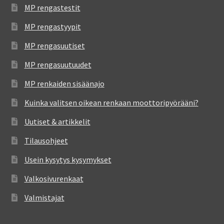
MP rengastestit
MP rengastyypit
MP rengasuutiset
MP rengasuutuudet
MP renkaiden sisäänajo
Kuinka valitsen oikean renkaan moottoripyörääni?
Uutiset & artikkelit
Tilausohjeet
Usein kysytys kysymykset
Valkosivurenkaat
Valmistajat