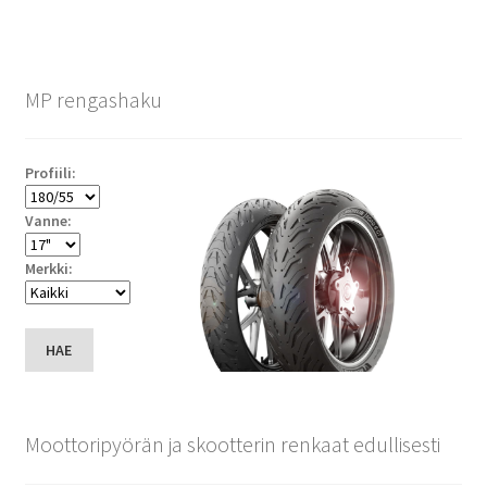
MP rengashaku
Profiili:
Vanne:
Merkki:
HAE
Moottoripyörän ja skootterin renkaat edullisesti