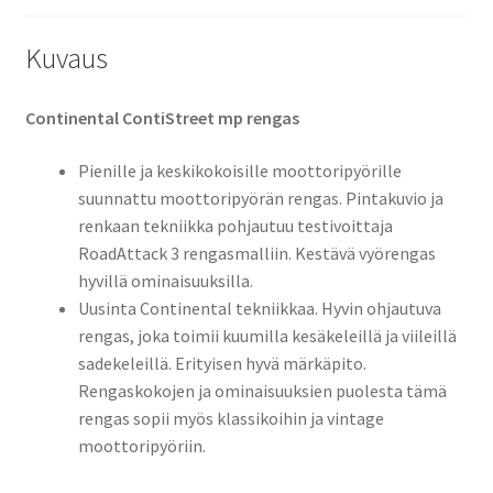
Kuvaus
Continental ContiStreet mp rengas
Pienille ja keskikokoisille moottoripyörille
suunnattu moottoripyörän rengas. Pintakuvio ja
renkaan tekniikka pohjautuu testivoittaja
RoadAttack 3 rengasmalliin. Kestävä vyörengas
hyvillä ominaisuuksilla.
Uusinta Continental tekniikkaa. Hyvin ohjautuva
rengas, joka toimii kuumilla kesäkeleillä ja viileillä
sadekeleillä. Erityisen hyvä märkäpito.
Rengaskokojen ja ominaisuuksien puolesta tämä
rengas sopii myös klassikoihin ja vintage
moottoripyöriin.