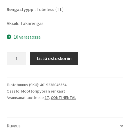
Rengastyyppi:
Tubeless (TL)
Akseli:
Takarengas
10 varastossa
Continental
Lisää ostoskoriin
Street
Rf.
3.00
-
Tuotetunnus (SKU):
4019238046564
Osasto:
Moottoripyörän renkaat
17
Avainsanat tuotteelle
17
,
CONTINENTAL
50P
TL
(taka)
määrä
Kuvaus