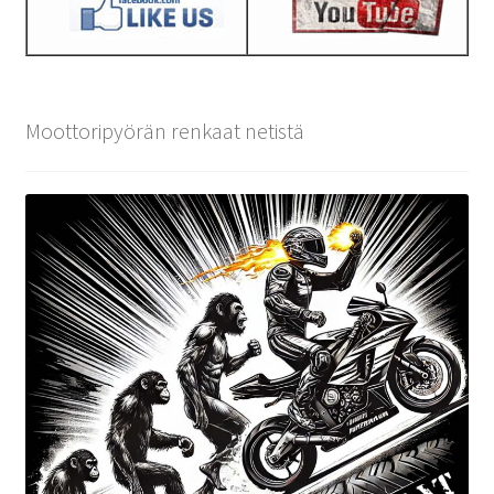
Moottoripyörän renkaat netistä