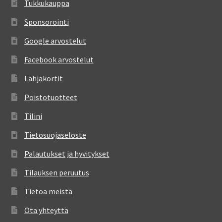
Tukkukauppa
Sponsorointi
Google arvostelut
Facebook arvostelut
Lahjakortit
Poistotuotteet
Tilini
Tietosuojaseloste
Palautukset ja hyvitykset
Tilauksen peruutus
Tietoa meistä
Ota yhteyttä