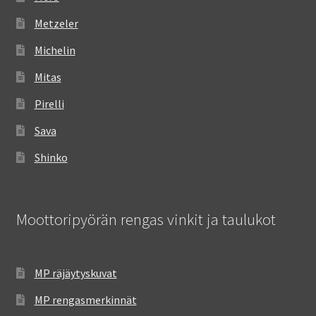
Metzeler
Michelin
Mitas
Pirelli
Sava
Shinko
Moottoripyörän rengas vinkit ja taulukot
MP räjäytyskuvat
MP rengasmerkinnät