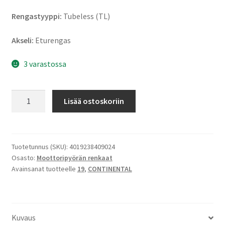
Rengastyyppi:
Tubeless (TL)
Akseli:
Eturengas
3 varastossa
Continental
Lisää ostoskoriin
ContiGo!
3.25
-
19
Tuotetunnus (SKU):
4019238409024
Osasto:
Moottoripyörän renkaat
54H
Avainsanat tuotteelle
19
,
CONTINENTAL
TL
(etu)
määrä
Kuvaus