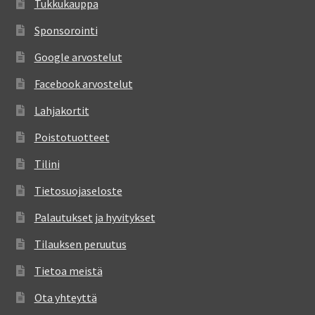
Tukkukauppa
Sponsorointi
Google arvostelut
Facebook arvostelut
Lahjakortit
Poistotuotteet
Tilini
Tietosuojaseloste
Palautukset ja hyvitykset
Tilauksen peruutus
Tietoa meistä
Ota yhteyttä