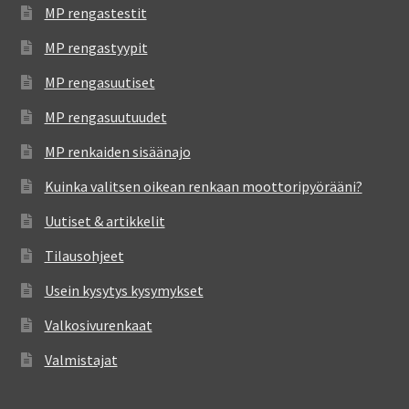
MP rengastestit
MP rengastyypit
MP rengasuutiset
MP rengasuutuudet
MP renkaiden sisäänajo
Kuinka valitsen oikean renkaan moottoripyörääni?
Uutiset & artikkelit
Tilausohjeet
Usein kysytys kysymykset
Valkosivurenkaat
Valmistajat