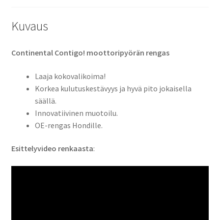
Kuvaus
Continental Contigo! moottoripyörän rengas
Laaja kokovalikoima!
Korkea kulutuskestävyys ja hyvä pito jokaisella
säällä.
Innovatiivinen muotoilu.
OE-rengas Hondille.
Esittelyvideo renkaasta
: