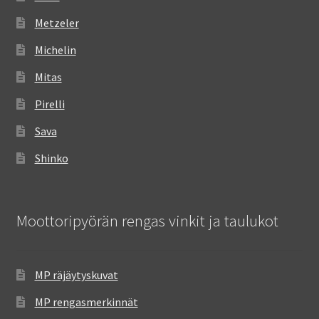
Metzeler
Michelin
Mitas
Pirelli
Sava
Shinko
Moottoripyörän rengas vinkit ja taulukot
MP räjäytyskuvat
MP rengasmerkinnät