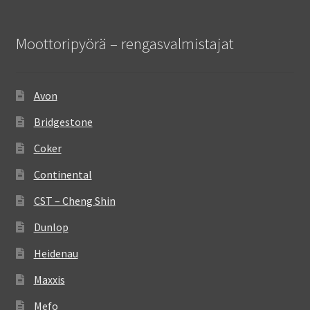
Moottoripyörä – rengasvalmistajat
Avon
Bridgestone
Coker
Continental
CST – Cheng Shin
Dunlop
Heidenau
Maxxis
Mefo