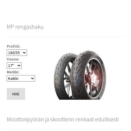
MP rengashaku
Profiili:
Vanne:
Merkki:
HAE
Moottoripyörän ja skootterin renkaat edullisesti