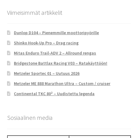
Viimeisimmät artikkelit
Dunlop D104 – Pienemmille moottoripyörille
Shinko Hook-Up Pro – Drag racing
Mitas Enduro Trail-ADV 2 – Allround rengas
Bridgestone Battlax Racing V03 – Ratakäyttöön!
Metzeler Sportec 01 – Uutuus 2026
Metzeler ME 888 Marathon Ultra – Custom / cruiser
Continental TKC 80² – Uudistettu legenda
Sosiaalinen media