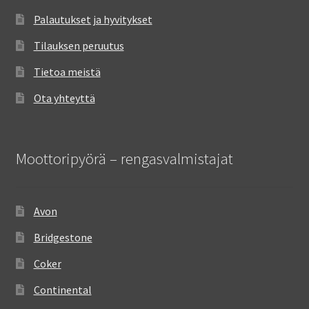
Palautukset ja hyvitykset
Tilauksen peruutus
Tietoa meistä
Ota yhteyttä
Moottoripyörä – rengasvalmistajat
Avon
Bridgestone
Coker
Continental