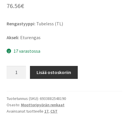
76.56
€
Rengastyyppi:
Tubeless (TL)
Akseli:
Eturengas
17 varastossa
CST
Lisää ostoskoriin
CM-
S1
Ride
Migra
Tuotetunnus (SKU):
6933882548190
Osasto:
Moottoripyörän renkaat
120/70
Avainsanat tuotteelle
17
,
CST
ZR
17
(58W)