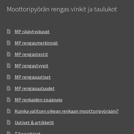
Moottoripyörän rengas vinkit ja taulukot
MP räjäytyskuvat
MP rengasmerkinnät
MP rengastestit
MP rengastyypit
MP rengasuutiset
MP rengasuutuudet
MP renkaiden sisäänajo
Kuinka valitsen oikean renkaan moottoripyörääni?
Uutiset & artikkelit
Tilausohjeet