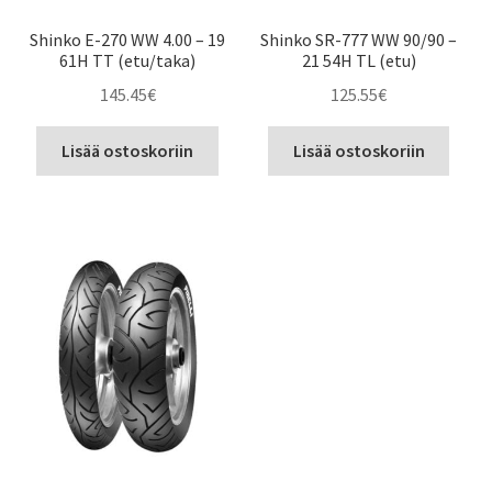
Shinko E-270 WW 4.00 – 19
Shinko SR-777 WW 90/90 –
61H TT (etu/taka)
21 54H TL (etu)
145.45
€
125.55
€
Lisää ostoskoriin
Lisää ostoskoriin