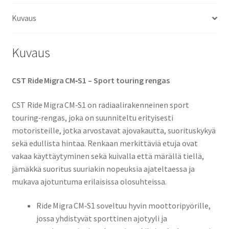
TL
Kuvaus
(etu)
määrä
Kuvaus
CST Ride Migra CM‑S1 – Sport touring rengas
CST Ride Migra CM‑S1 on radiaalirakenneinen sport
touring‑rengas, joka on suunniteltu erityisesti
motoristeille, jotka arvostavat ajovakautta, suorituskykyä
sekä edullista hintaa. Renkaan merkittäviä etuja ovat
vakaa käyttäytyminen sekä kuivalla että märällä tiellä,
jämäkkä suoritus suuriakin nopeuksia ajateltaessa ja
mukava ajotuntuma erilaisissa olosuhteissa.
Ride Migra CM‑S1 soveltuu hyvin moottoripyörille,
jossa yhdistyvät sporttinen ajotyyli ja