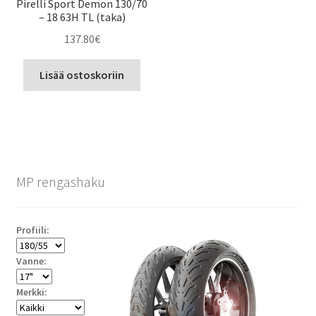
Pirelli Sport Demon 130/70
– 18 63H TL (taka)
137.80
€
Lisää ostoskoriin
MP rengashaku
Profiili:
Vanne:
Merkki: