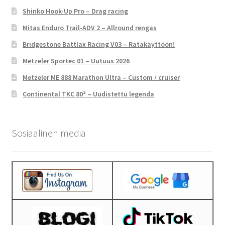
Shinko Hook-Up Pro – Drag racing
Mitas Enduro Trail-ADV 2 – Allround rengas
Bridgestone Battlax Racing V03 – Ratakäyttöön!
Metzeler Sportec 01 – Uutuus 2026
Metzeler ME 888 Marathon Ultra – Custom / cruiser
Continental TKC 80² – Uudistettu legenda
Sosiaalinen media