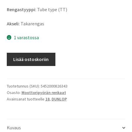
Rengastyyppi:
Tube type (TT)
Akseli:
Takarengas
1 varastossa
Dunlop
Lisää ostoskoriin
Geomax
MX
53
120/90
Tuotetunnus (SKU):
5452000826343
Osasto:
Moottoripyörän renkaat
-
Avainsanat tuotteelle
18
,
DUNLOP
18
65M
TT
(taka)
Kuvaus
määrä