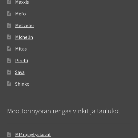
Maxxis
Mefo
Metzeler
Michelin
Mitas
Pirelli
Sava
Shinko
Moottoripyörän rengas vinkit ja taulukot
MP räjäytyskuvat