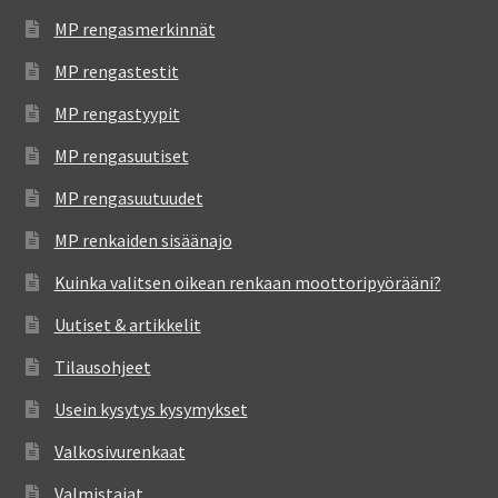
MP rengasmerkinnät
MP rengastestit
MP rengastyypit
MP rengasuutiset
MP rengasuutuudet
MP renkaiden sisäänajo
Kuinka valitsen oikean renkaan moottoripyörääni?
Uutiset & artikkelit
Tilausohjeet
Usein kysytys kysymykset
Valkosivurenkaat
Valmistajat