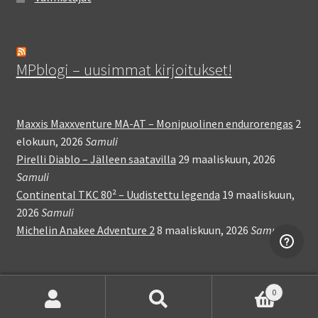
MPblogi – uusimmat kirjoitukset!
Maxxis Maxxventure MA-AT – Monipuolinen endurorengas
2
elokuun, 2026
Samuli
Pirelli Diablo – Jälleen saatavilla
29 maaliskuun, 2026
Samuli
Continental TKC 80² – Uudistettu legenda
19 maaliskuun,
2026
Samuli
Michelin Anakee Adventure 2
8 maaliskuun, 2026
Samuli
0
Etsi:
Haku