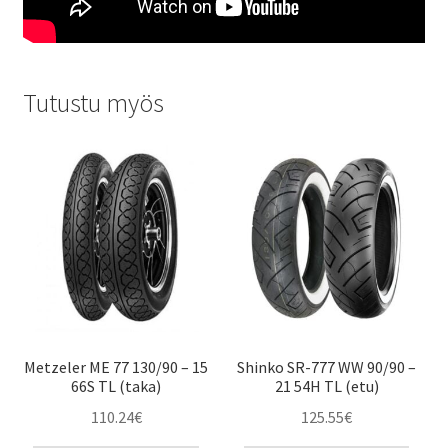
Tutustu myös
Metzeler ME 77 130/90 – 15
Shinko SR-777 WW 90/90 –
66S TL (taka)
21 54H TL (etu)
110.24
€
125.55
€