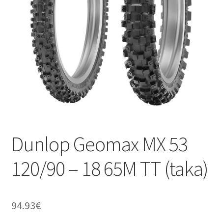
Dunlop Geomax MX 53
120/90 – 18 65M TT (taka)
94.93
€