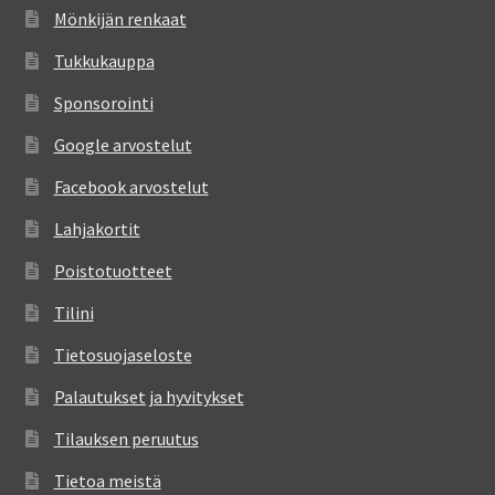
Mönkijän renkaat
Tukkukauppa
Sponsorointi
Google arvostelut
Facebook arvostelut
Lahjakortit
Poistotuotteet
Tilini
Tietosuojaseloste
Palautukset ja hyvitykset
Tilauksen peruutus
Tietoa meistä