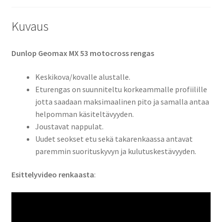
Kuvaus
Dunlop Geomax MX 53 motocross rengas
Keskikova/kovalle alustalle.
Eturengas on suunniteltu korkeammalle profiilille
jotta saadaan maksimaalinen pito ja samalla antaa
helpomman käsiteltävyyden.
Joustavat nappulat.
Uudet seokset etu sekä takarenkaassa antavat
paremmin suorituskyvyn ja kulutuskestävyyden.
Esittelyvideo renkaasta
: