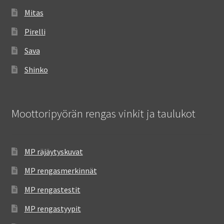
Mitas
Pirelli
Sava
Shinko
Moottoripyörän rengas vinkit ja taulukot
MP räjäytyskuvat
MP rengasmerkinnät
MP rengastestit
MP rengastyypit