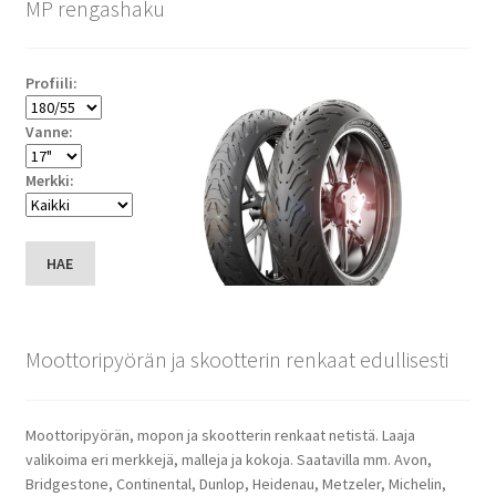
MP rengashaku
Profiili:
Vanne:
Merkki:
HAE
Moottoripyörän ja skootterin renkaat edullisesti
Moottoripyörän, mopon ja skootterin renkaat netistä. Laaja
valikoima eri merkkejä, malleja ja kokoja. Saatavilla mm. Avon,
Bridgestone, Continental, Dunlop, Heidenau, Metzeler, Michelin,