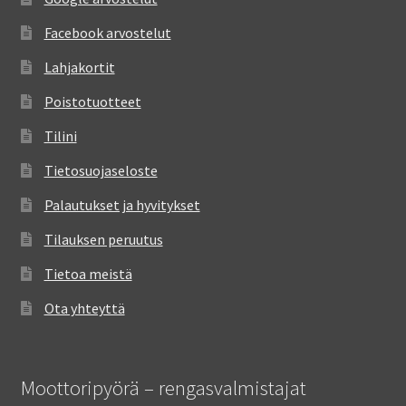
Facebook arvostelut
Lahjakortit
Poistotuotteet
Tilini
Tietosuojaseloste
Palautukset ja hyvitykset
Tilauksen peruutus
Tietoa meistä
Ota yhteyttä
Moottoripyörä – rengasvalmistajat