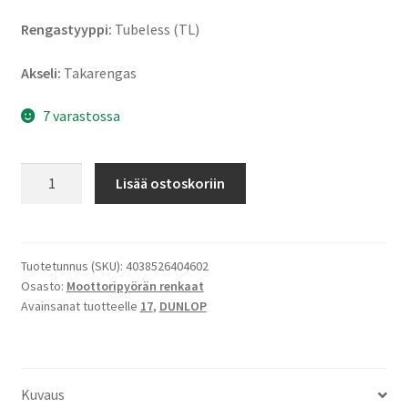
Rengastyyppi:
Tubeless (TL)
Akseli:
Takarengas
7 varastossa
Dunlop
Lisää ostoskoriin
Sportmax
Q-
Lite
130/70
Tuotetunnus (SKU):
4038526404602
Osasto:
Moottoripyörän renkaat
-
Avainsanat tuotteelle
17
,
DUNLOP
17
62H
TL
(taka)
Kuvaus
määrä