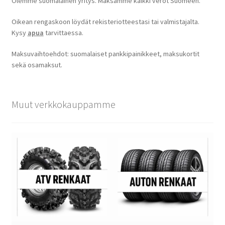
Olemme suomalainen yritys. Maksamme kaikki verot Suomeen.
Oikean rengaskoon löydät rekisteriotteestasi tai valmistajalta.
Kysy
apua
tarvittaessa.
Maksuvaihtoehdot: suomalaiset pankkipainikkeet, maksukortit
sekä osamaksut.
Muut verkkokauppamme