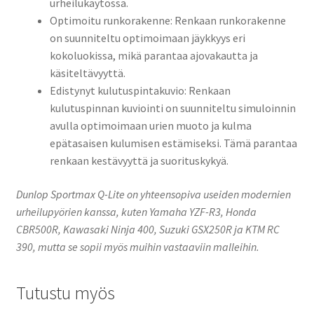
urheilukäytössä.
Optimoitu runkorakenne: Renkaan runkorakenne
on suunniteltu optimoimaan jäykkyys eri
kokoluokissa, mikä parantaa ajovakautta ja
käsiteltävyyttä.
Edistynyt kulutuspintakuvio: Renkaan
kulutuspinnan kuviointi on suunniteltu simuloinnin
avulla optimoimaan urien muoto ja kulma
epätasaisen kulumisen estämiseksi. Tämä parantaa
renkaan kestävyyttä ja suorituskykyä.
Dunlop Sportmax Q-Lite on yhteensopiva useiden modernien
urheilupyörien kanssa, kuten Yamaha YZF-R3, Honda
CBR500R, Kawasaki Ninja 400, Suzuki GSX250R ja KTM RC
390, mutta se sopii myös muihin vastaaviin malleihin.
Tutustu myös