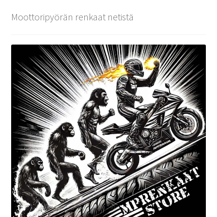
Moottoripyörän renkaat netistä