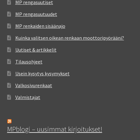
MP rengasuutiset
MP rengasuutuudet
MP renkaiden sisäänajo
Kuinka valitsen oikean renkaan moottoripyörääni?
Uutiset & artikkelit
Tilausohjeet
Usein kysytys kysymykset
Valkosivurenkaat
Valmistajat
MPblogi – uusimmat kirjoitukset!