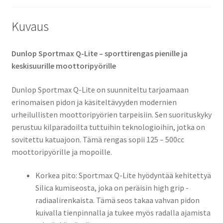
Kuvaus
Dunlop Sportmax Q-Lite – sporttirengas pienille ja
keskisuurille moottoripyörille
Dunlop Sportmax Q-Lite on suunniteltu tarjoamaan
erinomaisen pidon ja käsiteltävyyden modernien
urheilullisten moottoripyörien tarpeisiin. Sen suorituskyky
perustuu kilparadoilta tuttuihin teknologioihin, jotka on
sovitettu katuajoon.​ Tämä rengas sopii 125 – 500cc
moottoripyörille ja mopoille.
Korkea pito: Sportmax Q-Lite hyödyntää kehitettyä
Silica kumiseosta, joka on peräisin high grip -
radiaalirenkaista. Tämä seos takaa vahvan pidon
kuivalla tienpinnalla ja tukee myös radalla ajamista