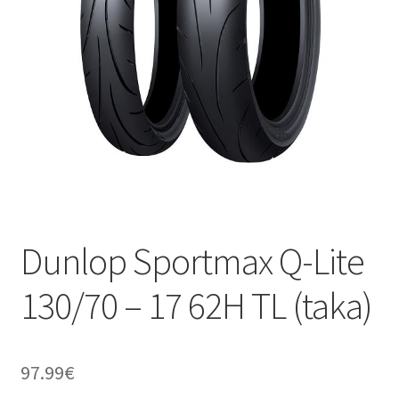
Dunlop Sportmax Q-Lite
130/70 – 17 62H TL (taka)
97.99
€