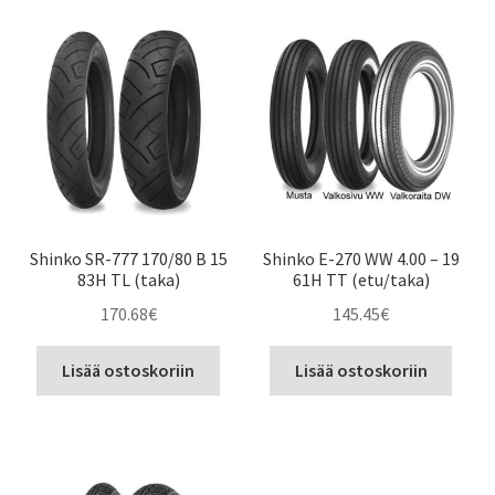
Shinko SR-777 170/80 B 15
Shinko E-270 WW 4.00 – 19
83H TL (taka)
61H TT (etu/taka)
170.68
€
145.45
€
Lisää ostoskoriin
Lisää ostoskoriin