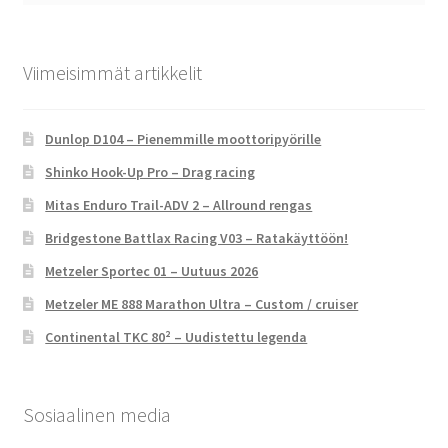
Viimeisimmät artikkelit
Dunlop D104 – Pienemmille moottoripyörille
Shinko Hook-Up Pro – Drag racing
Mitas Enduro Trail-ADV 2 – Allround rengas
Bridgestone Battlax Racing V03 – Ratakäyttöön!
Metzeler Sportec 01 – Uutuus 2026
Metzeler ME 888 Marathon Ultra – Custom / cruiser
Continental TKC 80² – Uudistettu legenda
Sosiaalinen media