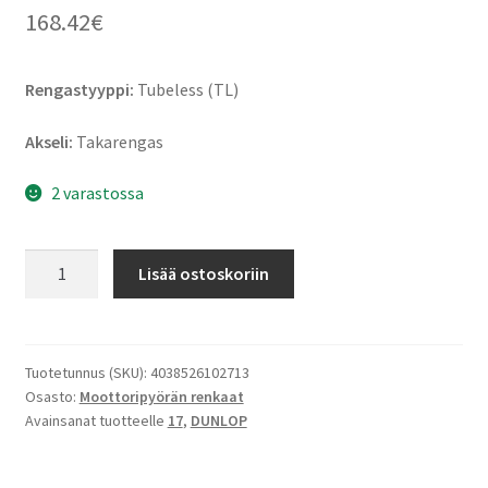
168.42
€
Rengastyyppi:
Tubeless (TL)
Akseli:
Takarengas
2 varastossa
Dunlop
Lisää ostoskoriin
Trailmax
Meridian
140/80
R
Tuotetunnus (SKU):
4038526102713
Osasto:
Moottoripyörän renkaat
17
Avainsanat tuotteelle
17
,
DUNLOP
69H
TL
(taka)