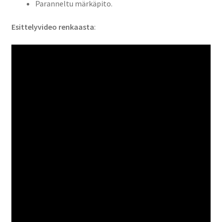
Paranneltu märkäpito.
Esittelyvideo renkaasta
: