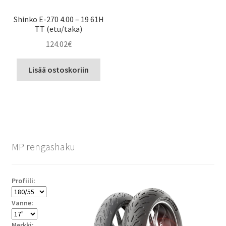
Shinko E-270 4.00 – 19 61H
TT (etu/taka)
124.02
€
Lisää ostoskoriin
MP rengashaku
Profiili:
Vanne:
Merkki: