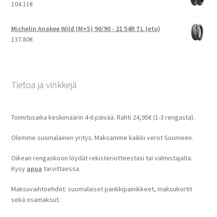
104.11
€
Michelin Anakee Wild (M+S) 90/90 - 21 54R TL (etu)
137.80
€
Tietoa ja vinkkejä
Toimitusaika keskimäärin 4-6 päivää. Rahti 24,95€ (1-3 rengasta).
Olemme suomalainen yritys. Maksamme kaikki verot Suomeen.
Oikean rengaskoon löydät rekisteriotteestasi tai valmistajalta.
Kysy
apua
tarvittaessa.
Maksuvaihtoehdot: suomalaiset pankkipainikkeet, maksukortit
sekä osamaksut.