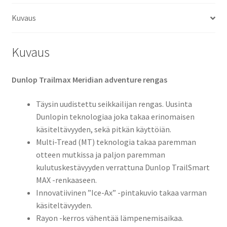
määrä
Kuvaus
Kuvaus
Dunlop Trailmax Meridian adventure rengas
Täysin uudistettu seikkailijan rengas. Uusinta
Dunlopin teknologiaa joka takaa erinomaisen
käsiteltävyyden, sekä pitkän käyttöiän.
Multi-Tread (MT) teknologia takaa paremman
otteen mutkissa ja paljon paremman
kulutuskestävyyden verrattuna Dunlop TrailSmart
MAX -renkaaseen.
Innovatiivinen ”Ice-Ax” -pintakuvio takaa varman
käsiteltävyyden.
Rayon -kerros vähentää lämpenemisaikaa.