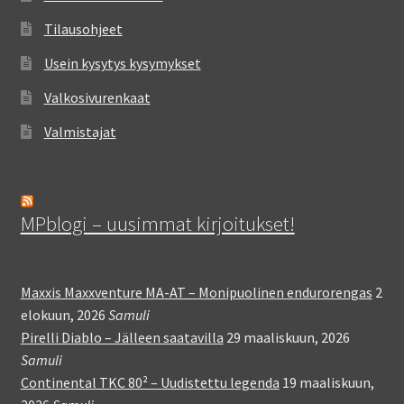
Tilausohjeet
Usein kysytys kysymykset
Valkosivurenkaat
Valmistajat
MPblogi – uusimmat kirjoitukset!
Maxxis Maxxventure MA-AT – Monipuolinen endurorengas
2
elokuun, 2026
Samuli
Pirelli Diablo – Jälleen saatavilla
29 maaliskuun, 2026
Samuli
Continental TKC 80² – Uudistettu legenda
19 maaliskuun,