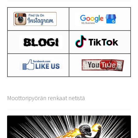
Moottoripyörän renkaat netistä