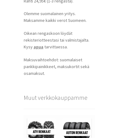
Rahti 24,95€ (1-3 rengasta).
Olemme suomalainen yritys.
Maksamme kaikki verot Suomeen.
Oikean rengaskoon löydät
rekisteriotteestasi tai valmistajalta.
Kysy
apua
tarvittaessa.
Maksuvaihtoehdot: suomalaiset
pankkipainikkeet, maksukortit sekä
osamaksut.
Muut verkkokauppamme