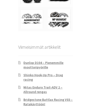
Viimeisimmät artikkelit
Dunlop D104 – Pienemmille
moottoripyörille
Shinko Hook-Up Pro – Drag
racing
Mitas Enduro Trail-ADV 2 –
Allround rengas
Bridgestone Battlax Racing V03 –
Ratakäyttöön!