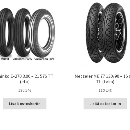
inko E-270 3.00 – 21 57S TT
Metzeler ME 77 130/90 – 15 
(etu)
TL (taka)
130.14
€
110.24
€
Lisää ostoskoriin
Lisää ostoskoriin