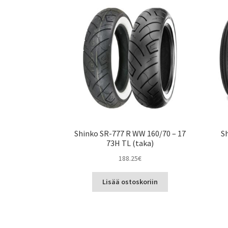
Shinko SR-777 R WW 160/70 – 17
Sh
73H TL (taka)
188.25
€
Lisää ostoskoriin