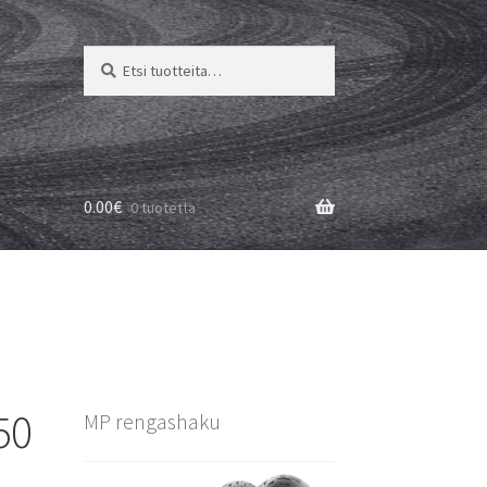
Etsi:
Haku
0.00
€
0 tuotetta
50
MP rengashaku