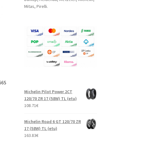
Mitas, Pirelli.
66S
Michelin Pilot Power 2CT
120/70 ZR 17 (58W) TL (etu)
108.71
€
Michelin Road 6 GT 120/70 ZR
17 (58W) TL (etu)
163.83
€