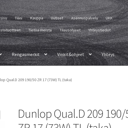
usivu
Tilini
Kauppa
Uutiset
Asennuspalvelu
UKK
istotuotteet
Tietoa meistä
Tilausohjeet
Yhteystiedot
Rengasmerkit
Vinkit&ohjeet
Yhteys
lop Qual.D 209 190/50 ZR 17 (73W) TL (taka)
Dunlop Qual.D 209 190/
ZR 17 (73W) TL (taka)