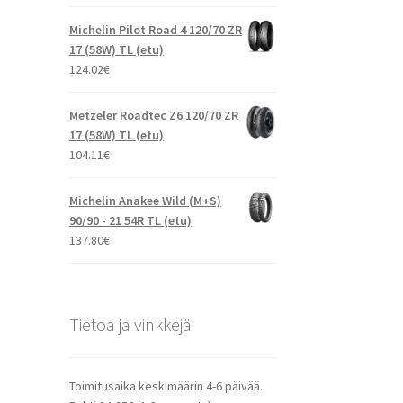
Michelin Pilot Road 4 120/70 ZR
17 (58W) TL (etu)
124.02
€
Metzeler Roadtec Z6 120/70 ZR
17 (58W) TL (etu)
104.11
€
Michelin Anakee Wild (M+S)
90/90 - 21 54R TL (etu)
137.80
€
Tietoa ja vinkkejä
Toimitusaika keskimäärin 4-6 päivää.