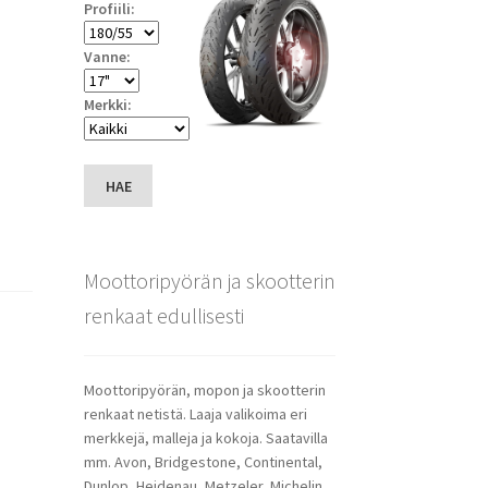
Profiili:
Vanne:
Merkki:
HAE
Moottoripyörän ja skootterin
renkaat edullisesti
Moottoripyörän, mopon ja skootterin
renkaat netistä. Laaja valikoima eri
merkkejä, malleja ja kokoja. Saatavilla
mm. Avon, Bridgestone, Continental,
Dunlop, Heidenau, Metzeler, Michelin,