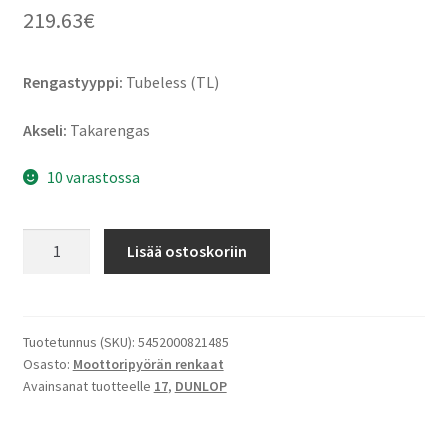
219.63
€
Rengastyyppi:
Tubeless (TL)
Akseli:
Takarengas
10 varastossa
Dunlop
Lisää ostoskoriin
RoadSmart
IV
190/50
ZR
Tuotetunnus (SKU):
5452000821485
Osasto:
Moottoripyörän renkaat
17
Avainsanat tuotteelle
17
,
DUNLOP
(73W)
TL
(taka)