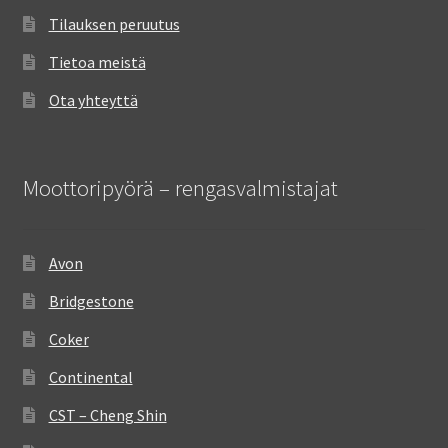
Tilauksen peruutus
Tietoa meistä
Ota yhteyttä
Moottoripyörä – rengasvalmistajat
Avon
Bridgestone
Coker
Continental
CST – Cheng Shin