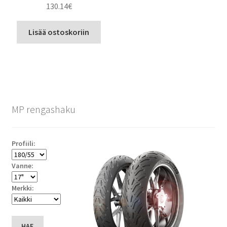
130.14
€
Lisää ostoskoriin
MP rengashaku
Profiili:
Vanne:
Merkki:
HAE