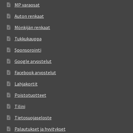
MP varaosat
Auton renkaat
Mönkijän renkaat
Tukkukauppa
Sponsorointi
Google arvostelut
Facebook arvostelut
Lahjakortit
Poistotuotteet
Tilini
Tietosuojaseloste
Palautukset ja hyvitykset