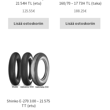
21 54H TL (etu)
160/70 – 17 73H TL (taka)
125.55
€
188.25
€
Lisää ostoskoriin
Lisää ostoskoriin
Shinko E-270 3.00 – 21 57S
TT (etu)