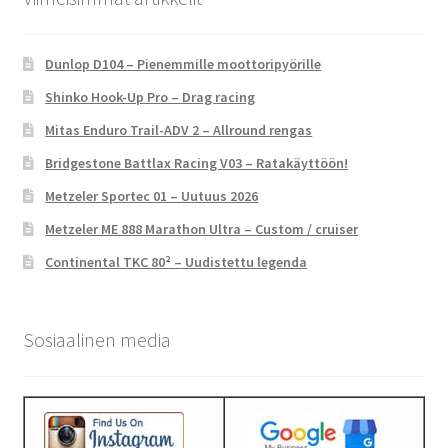
Dunlop D104 – Pienemmille moottoripyörille
Shinko Hook-Up Pro – Drag racing
Mitas Enduro Trail-ADV 2 – Allround rengas
Bridgestone Battlax Racing V03 – Ratakäyttöön!
Metzeler Sportec 01 – Uutuus 2026
Metzeler ME 888 Marathon Ultra – Custom / cruiser
Continental TKC 80² – Uudistettu legenda
Sosiaalinen media