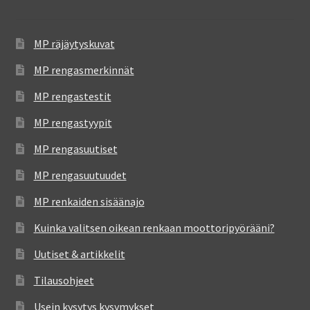
MP räjäytyskuvat
MP rengasmerkinnät
MP rengastestit
MP rengastyypit
MP rengasuutiset
MP rengasuutuudet
MP renkaiden sisäänajo
Kuinka valitsen oikean renkaan moottoripyörääni?
Uutiset & artikkelit
Tilausohjeet
Usein kysytys kysymykset