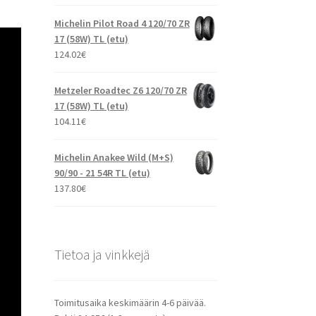
Michelin Pilot Road 4 120/70 ZR
17 (58W) TL (etu)
124.02
€
Metzeler Roadtec Z6 120/70 ZR
17 (58W) TL (etu)
104.11
€
Michelin Anakee Wild (M+S)
90/90 - 21 54R TL (etu)
137.80
€
Tietoa ja vinkkejä
Toimitusaika keskimäärin 4-6 päivää.