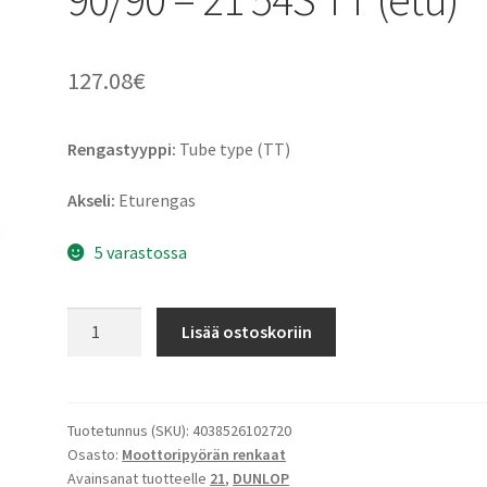
127.08
€
Rengastyyppi:
Tube type (TT)
Akseli:
Eturengas
5 varastossa
Dunlop
Lisää ostoskoriin
Trailmax
Meridian
90/90
-
Tuotetunnus (SKU):
4038526102720
Osasto:
Moottoripyörän renkaat
21
Avainsanat tuotteelle
21
,
DUNLOP
54S