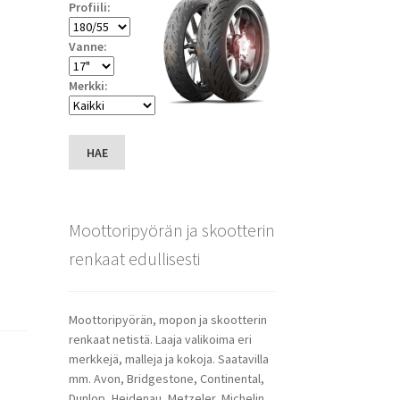
Profiili:
Vanne:
Merkki:
HAE
Moottoripyörän ja skootterin
renkaat edullisesti
Moottoripyörän, mopon ja skootterin
renkaat netistä. Laaja valikoima eri
merkkejä, malleja ja kokoja. Saatavilla
mm. Avon, Bridgestone, Continental,
Dunlop, Heidenau, Metzeler, Michelin,