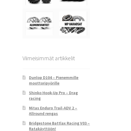
Viimeisimmät artikkelit
Dunlop D104 – Pienemmille
moottoripyörille
Shinko Hook-Up Pro – Drag
racing
Mitas Enduro Trail-ADV 2 –
Allround rengas
Bridgestone Battlax Racing V03 –
Ratakäyttöön!