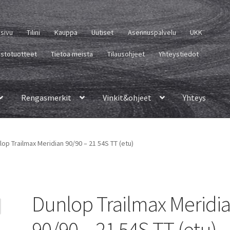
usivu
Tilini
Kauppa
Uutiset
Asennuspalvelu
UKK
istotuotteet
Tietoa meistä
Tilausohjeet
Yhteystiedot
Rengasmerkit
Vinkit&ohjeet
Yhteys
lop Trailmax Meridian 90/90 – 21 54S TT (etu)
Dunlop Trailmax Meridi
90/90 – 21 54S TT (etu)