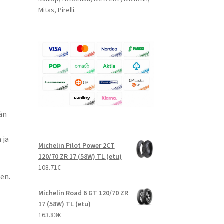
Mitas, Pirelli.
än
 ja
Michelin Pilot Power 2CT
120/70 ZR 17 (58W) TL (etu)
108.71
€
en.
Michelin Road 6 GT 120/70 ZR
17 (58W) TL (etu)
163.83
€