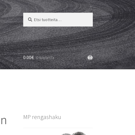
Etsi:
Haku
0.00
€
0 tuotetta
an
MP rengashaku