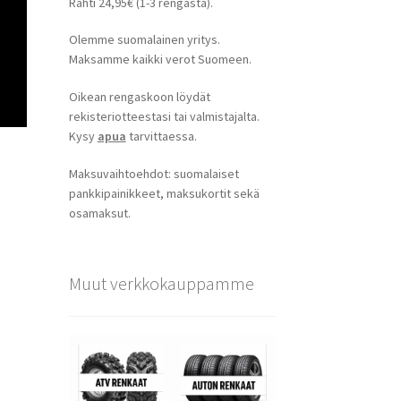
Rahti 24,95€ (1-3 rengasta).
Olemme suomalainen yritys.
Maksamme kaikki verot Suomeen.
Oikean rengaskoon löydät
rekisteriotteestasi tai valmistajalta.
Kysy
apua
tarvittaessa.
Maksuvaihtoehdot: suomalaiset
pankkipainikkeet, maksukortit sekä
osamaksut.
Muut verkkokauppamme