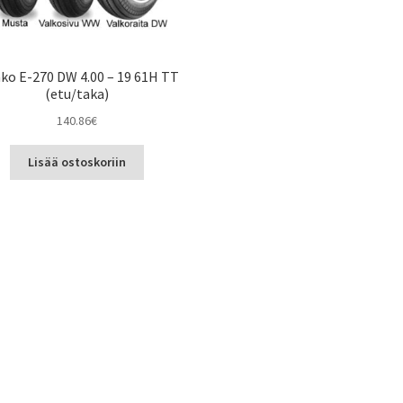
ko E-270 DW 4.00 – 19 61H TT
(etu/taka)
140.86
€
Lisää ostoskoriin