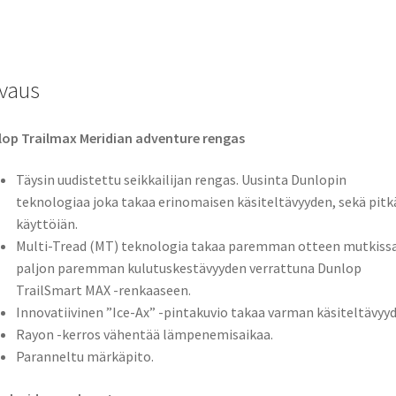
TT
(etu)
määrä
vaus
op Trailmax Meridian adventure rengas
Täysin uudistettu seikkailijan rengas. Uusinta Dunlopin
teknologiaa joka takaa erinomaisen käsiteltävyyden, sekä pitk
käyttöiän.
Multi-Tread (MT) teknologia takaa paremman otteen mutkissa
paljon paremman kulutuskestävyyden verrattuna Dunlop
TrailSmart MAX -renkaaseen.
Innovatiivinen ”Ice-Ax” -pintakuvio takaa varman käsiteltävyyd
Rayon -kerros vähentää lämpenemisaikaa.
Paranneltu märkäpito.