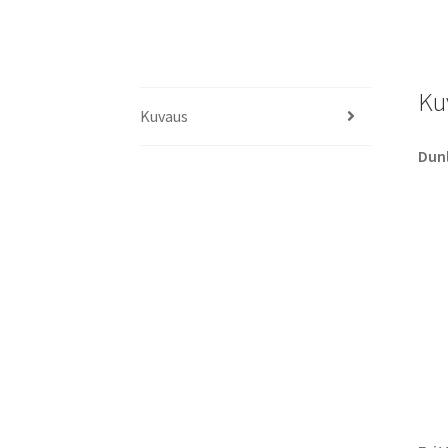
Ku
Kuvaus
Dunl