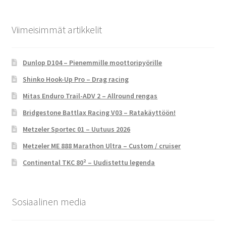
Viimeisimmät artikkelit
Dunlop D104 – Pienemmille moottoripyörille
Shinko Hook-Up Pro – Drag racing
Mitas Enduro Trail-ADV 2 – Allround rengas
Bridgestone Battlax Racing V03 – Ratakäyttöön!
Metzeler Sportec 01 – Uutuus 2026
Metzeler ME 888 Marathon Ultra – Custom / cruiser
Continental TKC 80² – Uudistettu legenda
Sosiaalinen media