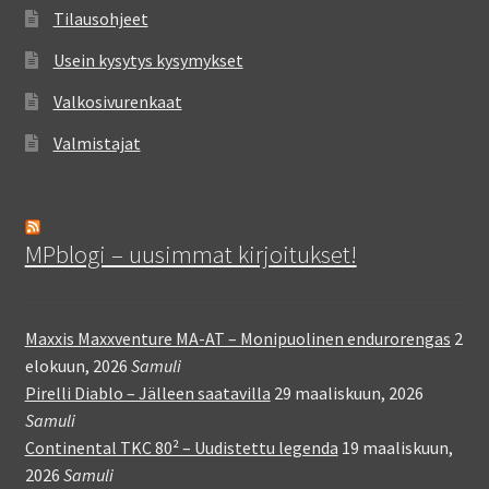
Tilausohjeet
Usein kysytys kysymykset
Valkosivurenkaat
Valmistajat
MPblogi – uusimmat kirjoitukset!
Maxxis Maxxventure MA-AT – Monipuolinen endurorengas
2
elokuun, 2026
Samuli
Pirelli Diablo – Jälleen saatavilla
29 maaliskuun, 2026
Samuli
Continental TKC 80² – Uudistettu legenda
19 maaliskuun,
2026
Samuli