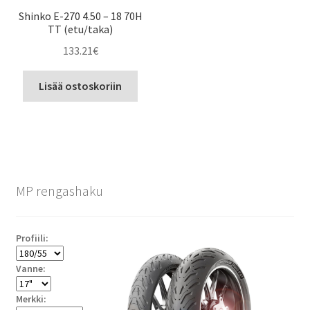
Shinko E-270 4.50 – 18 70H
TT (etu/taka)
133.21
€
Lisää ostoskoriin
MP rengashaku
Profiili:
Vanne:
Merkki: