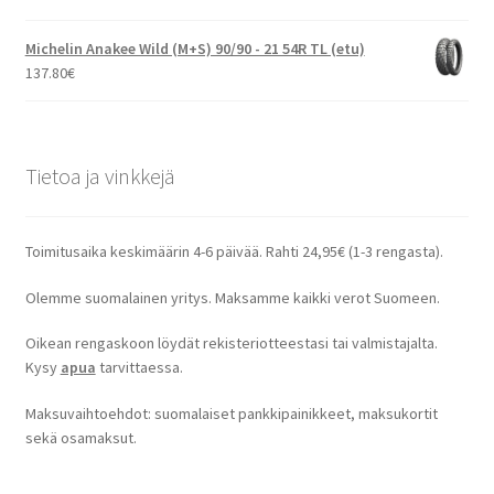
Michelin Anakee Wild (M+S) 90/90 - 21 54R TL (etu)
137.80
€
Tietoa ja vinkkejä
Toimitusaika keskimäärin 4-6 päivää. Rahti 24,95€ (1-3 rengasta).
Olemme suomalainen yritys. Maksamme kaikki verot Suomeen.
Oikean rengaskoon löydät rekisteriotteestasi tai valmistajalta.
Kysy
apua
tarvittaessa.
Maksuvaihtoehdot: suomalaiset pankkipainikkeet, maksukortit
sekä osamaksut.