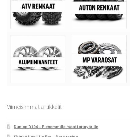
Viimeisimmät artikkelit
Dunlop D104 – Pienemmille moottoripyörille
Shinko Hook-Up Pro – Drag racing