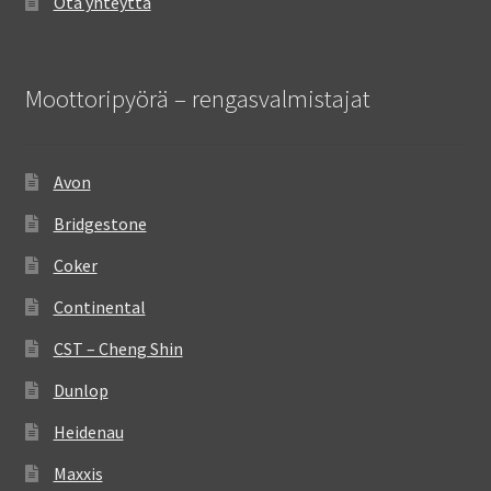
Ota yhteyttä
Moottoripyörä – rengasvalmistajat
Avon
Bridgestone
Coker
Continental
CST – Cheng Shin
Dunlop
Heidenau
Maxxis