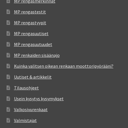
MP rengasmerkinnät
MP rengastestit
MP rengastyypit
MP rengasuutiset
MP rengasuutuudet
MP renkaiden sisäänajo
Kuinka valitsen oikean renkaan moottoripyörääni?
Uutiset & artikkelit
Tilausohjeet
Usein kysytys kysymykset
Valkosivurenkaat
Valmistajat