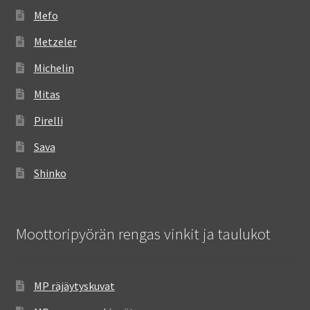
Mefo
Metzeler
Michelin
Mitas
Pirelli
Sava
Shinko
Moottoripyörän rengas vinkit ja taulukot
MP räjäytyskuvat