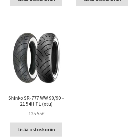
Shinko SR-777 WW 90/90 –
21 54H TL (etu)
125.55
€
Lisää ostoskoriin