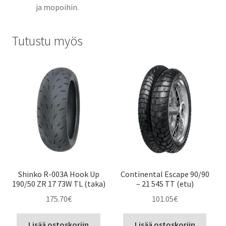
ja mopoihin.
Tutustu myös
Shinko R-003A Hook Up
Continental Escape 90/90
190/50 ZR 17 73W TL (taka)
– 21 54S TT (etu)
175.70
€
101.05
€
Lisää ostoskoriin
Lisää ostoskoriin