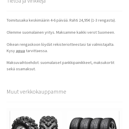
Tietoa ja vinkkejä
Toimitusaika keskimäärin 4-6 päivää. Rahti 24,95€ (1-3 rengasta).
Olemme suomalainen yritys. Maksamme kaikki verot Suomeen.
Oikean rengaskoon löydät rekisteriotteestasi tai valmistajalta.
Kysy
apua
tarvittaessa.
Maksuvaihtoehdot: suomalaiset pankkipainikkeet, maksukortit
sekä osamaksut.
Muut verkkokauppamme