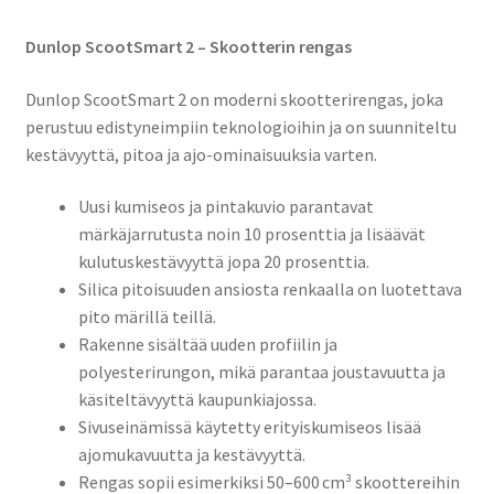
Dunlop ScootSmart 2 – Skootterin rengas
Dunlop ScootSmart 2 on moderni skootterirengas, joka
perustuu edistyneimpiin teknologioihin ja on suunniteltu
kestävyyttä, pitoa ja ajo-ominaisuuksia varten.
Uusi kumiseos ja pintakuvio parantavat
märkäjarrutusta noin 10 prosenttia ja lisäävät
kulutuskestävyyttä jopa 20 prosenttia.
Silica pitoisuuden ansiosta renkaalla on luotettava
pito märillä teillä.
Rakenne sisältää uuden profiilin ja
polyesterirungon, mikä parantaa joustavuutta ja
käsiteltävyyttä kaupunkiajossa.
Sivuseinämissä käytetty erityiskumiseos lisää
ajomukavuutta ja kestävyyttä.
Rengas sopii esimerkiksi 50–600 cm³ skoottereihin