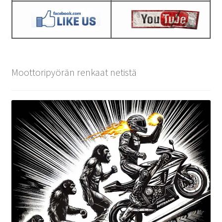
Moottoripyörän renkaat netistä