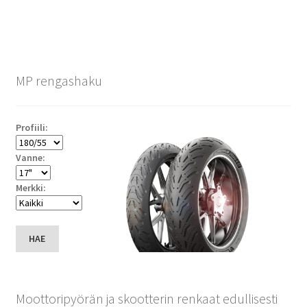
MP rengashaku
Profiili:
Vanne:
Merkki:
HAE
Moottoripyörän ja skootterin renkaat edullisesti