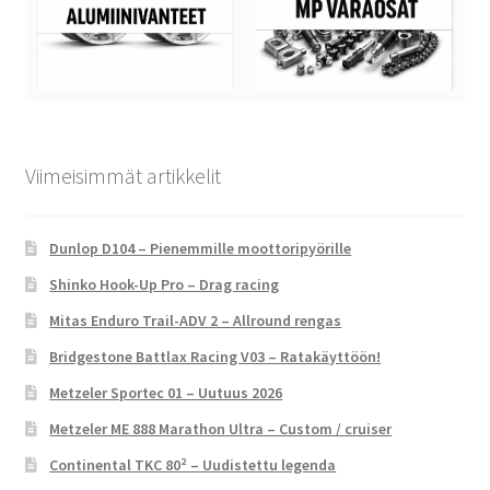
Viimeisimmät artikkelit
Dunlop D104 – Pienemmille moottoripyörille
Shinko Hook-Up Pro – Drag racing
Mitas Enduro Trail-ADV 2 – Allround rengas
Bridgestone Battlax Racing V03 – Ratakäyttöön!
Metzeler Sportec 01 – Uutuus 2026
Metzeler ME 888 Marathon Ultra – Custom / cruiser
Continental TKC 80² – Uudistettu legenda