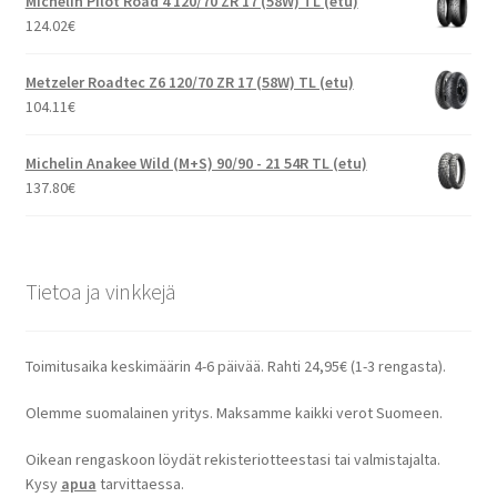
Michelin Pilot Road 4 120/70 ZR 17 (58W) TL (etu)
124.02
€
Metzeler Roadtec Z6 120/70 ZR 17 (58W) TL (etu)
104.11
€
Michelin Anakee Wild (M+S) 90/90 - 21 54R TL (etu)
137.80
€
Tietoa ja vinkkejä
Toimitusaika keskimäärin 4-6 päivää. Rahti 24,95€ (1-3 rengasta).
Olemme suomalainen yritys. Maksamme kaikki verot Suomeen.
Oikean rengaskoon löydät rekisteriotteestasi tai valmistajalta.
Kysy
apua
tarvittaessa.