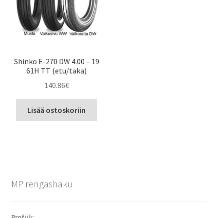
Shinko E-270 DW 4.00 – 19
61H TT (etu/taka)
140.86
€
Lisää ostoskoriin
MP rengashaku
Profiili: