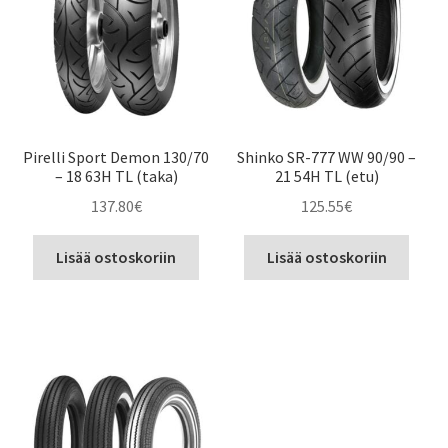
Pirelli Sport Demon 130/70
Shinko SR-777 WW 90/90 –
– 18 63H TL (taka)
21 54H TL (etu)
137.80
€
125.55
€
Lisää ostoskoriin
Lisää ostoskoriin