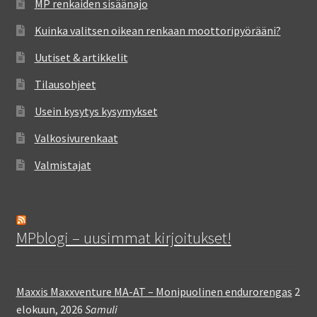
MP renkaiden sisäänajo
Kuinka valitsen oikean renkaan moottoripyörääni?
Uutiset & artikkelit
Tilausohjeet
Usein kysytys kysymykset
Valkosivurenkaat
Valmistajat
MPblogi – uusimmat kirjoitukset!
Maxxis Maxxventure MA-AT – Monipuolinen endurorengas
2
elokuun, 2026
Samuli