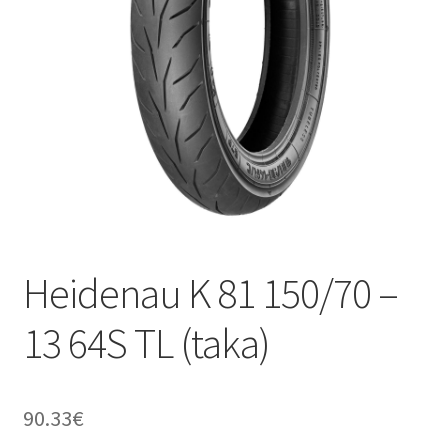
Heidenau K 81 150/70 –
13 64S TL (taka)
90.33
€