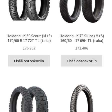
Heidenau K 60 Scout (M+S)
Heidenau K 73 Silica (M+S)
170/60 B 17 72T TL (taka)
160/60 – 17 69H TL (taka)
176.96
€
171.48
€
Lisää ostoskoriin
Lisää ostoskoriin