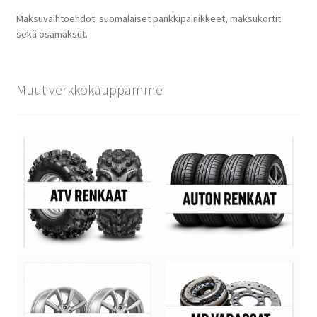
Maksuvaihtoehdot: suomalaiset pankkipainikkeet, maksukortit
sekä osamaksut.
Muut verkkokauppamme