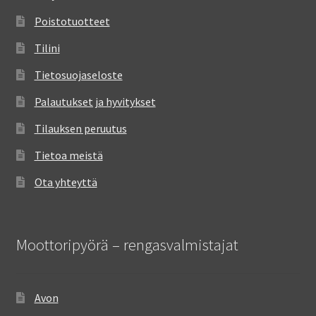
Poistotuotteet
Tilini
Tietosuojaseloste
Palautukset ja hyvitykset
Tilauksen peruutus
Tietoa meistä
Ota yhteyttä
Moottoripyörä – rengasvalmistajat
Avon