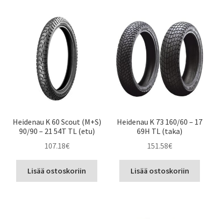
Heidenau K 60 Scout (M+S)
Heidenau K 73 160/60 – 17
90/90 – 21 54T TL (etu)
69H TL (taka)
107.18
€
151.58
€
Lisää ostoskoriin
Lisää ostoskoriin