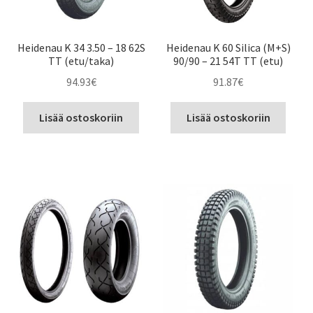
Heidenau K 34 3.50 – 18 62S
Heidenau K 60 Silica (M+S)
TT (etu/taka)
90/90 – 21 54T TT (etu)
94.93
€
91.87
€
Lisää ostoskoriin
Lisää ostoskoriin