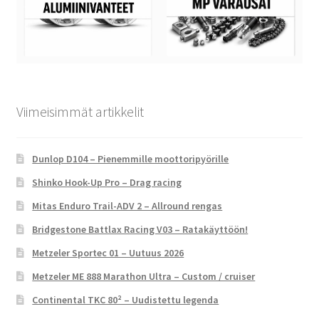
Viimeisimmät artikkelit
Dunlop D104 – Pienemmille moottoripyörille
Shinko Hook-Up Pro – Drag racing
Mitas Enduro Trail-ADV 2 – Allround rengas
Bridgestone Battlax Racing V03 – Ratakäyttöön!
Metzeler Sportec 01 – Uutuus 2026
Metzeler ME 888 Marathon Ultra – Custom / cruiser
Continental TKC 80² – Uudistettu legenda