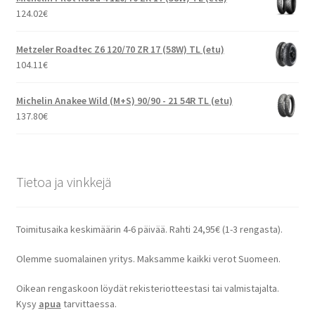
124.02
€
Metzeler Roadtec Z6 120/70 ZR 17 (58W) TL (etu)
104.11
€
Michelin Anakee Wild (M+S) 90/90 - 21 54R TL (etu)
137.80
€
Tietoa ja vinkkejä
Toimitusaika keskimäärin 4-6 päivää. Rahti 24,95€ (1-3 rengasta).
Olemme suomalainen yritys. Maksamme kaikki verot Suomeen.
Oikean rengaskoon löydät rekisteriotteestasi tai valmistajalta.
Kysy
apua
tarvittaessa.