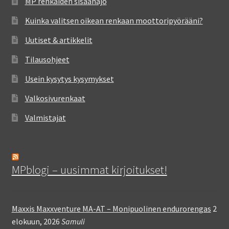
MP renkaiden sisäänajo
Kuinka valitsen oikean renkaan moottoripyörääni?
Uutiset & artikkelit
Tilausohjeet
Usein kysytys kysymykset
Valkosivurenkaat
Valmistajat
MPblogi – uusimmat kirjoitukset!
Maxxis Maxxventure MA-AT – Monipuolinen endurorengas
2
elokuun, 2026
Samuli