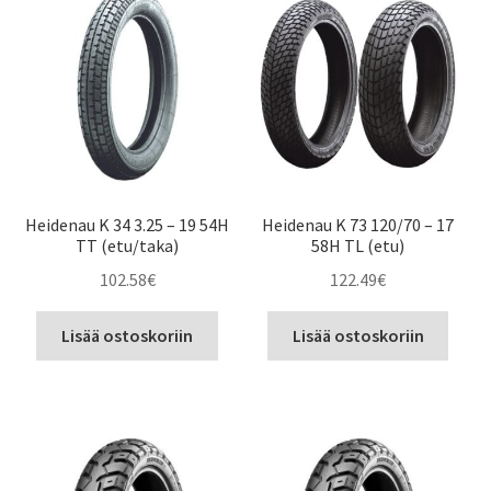
Heidenau K 34 3.25 – 19 54H
Heidenau K 73 120/70 – 17
TT (etu/taka)
58H TL (etu)
102.58
€
122.49
€
Lisää ostoskoriin
Lisää ostoskoriin