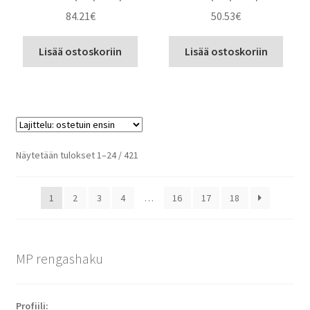
84.21
€
50.53
€
Lisää ostoskoriin
Lisää ostoskoriin
Suosituimmat
Näytetään tulokset 1–24 / 421
ensin
1
2
3
4
…
16
17
18
MP rengashaku
Profiili: