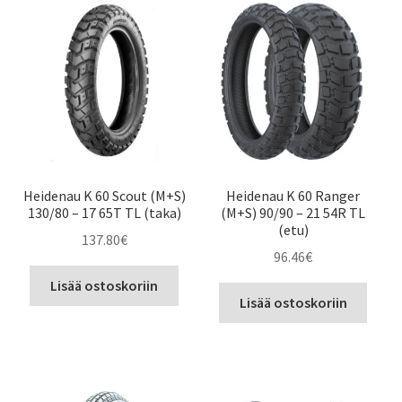
Heidenau K 60 Scout (M+S)
Heidenau K 60 Ranger
130/80 – 17 65T TL (taka)
(M+S) 90/90 – 21 54R TL
(etu)
137.80
€
96.46
€
Lisää ostoskoriin
Lisää ostoskoriin