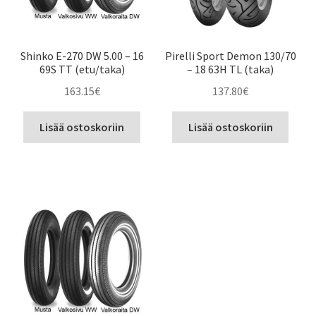
Shinko E-270 DW 5.00 – 16
Pirelli Sport Demon 130/70
69S TT (etu/taka)
– 18 63H TL (taka)
163.15
€
137.80
€
Lisää ostoskoriin
Lisää ostoskoriin