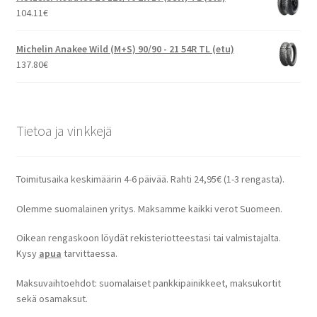
104.11
€
Michelin Anakee Wild (M+S) 90/90 - 21 54R TL (etu)
137.80
€
Tietoa ja vinkkejä
Toimitusaika keskimäärin 4-6 päivää. Rahti 24,95€ (1-3 rengasta).
Olemme suomalainen yritys. Maksamme kaikki verot Suomeen.
Oikean rengaskoon löydät rekisteriotteestasi tai valmistajalta.
Kysy
apua
tarvittaessa.
Maksuvaihtoehdot: suomalaiset pankkipainikkeet, maksukortit
sekä osamaksut.