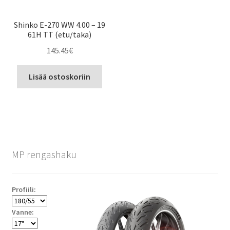
Shinko E-270 WW 4.00 – 19
61H TT (etu/taka)
145.45
€
Lisää ostoskoriin
MP rengashaku
Profiili:
Vanne: