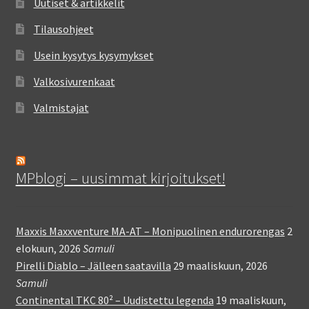
Uutiset & artikkelit
Tilausohjeet
Usein kysytys kysymykset
Valkosivurenkaat
Valmistajat
MPblogi – uusimmat kirjoitukset!
Maxxis Maxxventure MA-AT – Monipuolinen endurorengas
2
elokuun, 2026
Samuli
Pirelli Diablo – Jälleen saatavilla
29 maaliskuun, 2026
Samuli
Continental TKC 80² – Uudistettu legenda
19 maaliskuun,