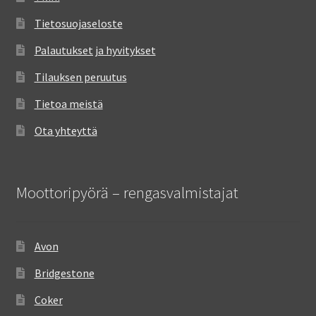
Tietosuojaseloste
Palautukset ja hyvitykset
Tilauksen peruutus
Tietoa meistä
Ota yhteyttä
Moottoripyörä – rengasvalmistajat
Avon
Bridgestone
Coker