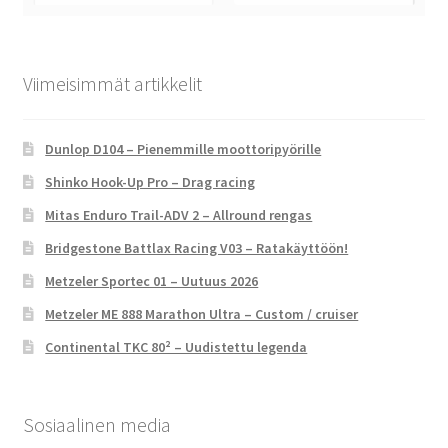
Viimeisimmät artikkelit
Dunlop D104 – Pienemmille moottoripyörille
Shinko Hook-Up Pro – Drag racing
Mitas Enduro Trail-ADV 2 – Allround rengas
Bridgestone Battlax Racing V03 – Ratakäyttöön!
Metzeler Sportec 01 – Uutuus 2026
Metzeler ME 888 Marathon Ultra – Custom / cruiser
Continental TKC 80² – Uudistettu legenda
Sosiaalinen media