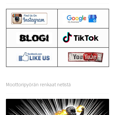
Moottoripyörän renkaat netistä