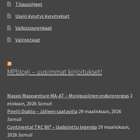
Tilausohjeet
Usein kysytys kysymykset
Valkosivurenkaat
Valmistajat
MPblogi – uusimmat kirjoitukset!
Maxxis Maxxventure MA-AT – Monipuolinen endurorengas
2
elokuun, 2026
Samuli
Pirelli Diablo – Jälleen saatavilla
29 maaliskuun, 2026
Samuli
Continental TKC 80² – Uudistettu legenda
19 maaliskuun,
2026
Samuli