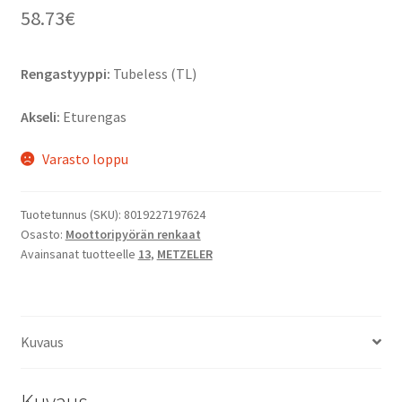
58.73
€
Rengastyyppi:
Tubeless (TL)
Akseli:
Eturengas
Varasto loppu
Tuotetunnus (SKU):
8019227197624
Osasto:
Moottoripyörän renkaat
Avainsanat tuotteelle
13
,
METZELER
Kuvaus