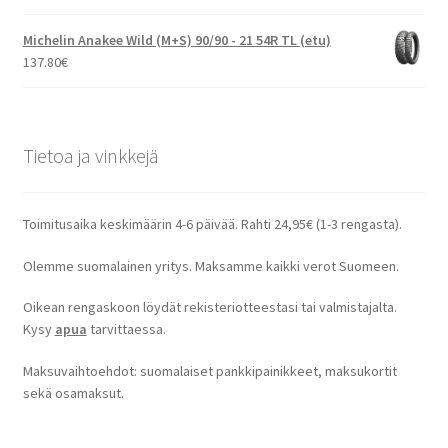
Michelin Anakee Wild (M+S) 90/90 - 21 54R TL (etu)
137.80
€
Tietoa ja vinkkejä
Toimitusaika keskimäärin 4-6 päivää. Rahti 24,95€ (1-3 rengasta).
Olemme suomalainen yritys. Maksamme kaikki verot Suomeen.
Oikean rengaskoon löydät rekisteriotteestasi tai valmistajalta.
Kysy
apua
tarvittaessa.
Maksuvaihtoehdot: suomalaiset pankkipainikkeet, maksukortit
sekä osamaksut.