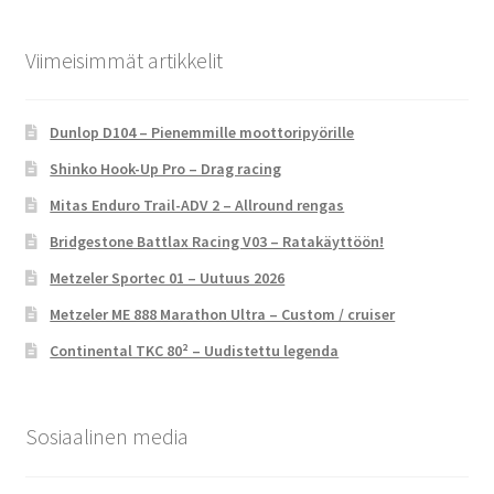
Viimeisimmät artikkelit
Dunlop D104 – Pienemmille moottoripyörille
Shinko Hook-Up Pro – Drag racing
Mitas Enduro Trail-ADV 2 – Allround rengas
Bridgestone Battlax Racing V03 – Ratakäyttöön!
Metzeler Sportec 01 – Uutuus 2026
Metzeler ME 888 Marathon Ultra – Custom / cruiser
Continental TKC 80² – Uudistettu legenda
Sosiaalinen media