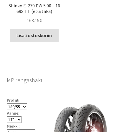
Shinko E-270 DW 5.00 – 16
69S TT (etu/taka)
163.15
€
Lisää ostoskoriin
MP rengashaku
Profiili:
Vanne:
Merkki: