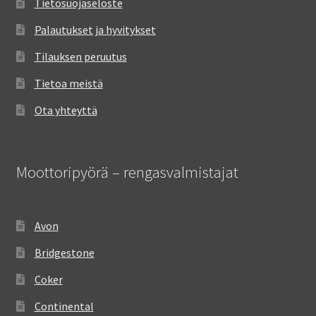
Tietosuojaseloste
Palautukset ja hyvitykset
Tilauksen peruutus
Tietoa meistä
Ota yhteyttä
Moottoripyörä – rengasvalmistajat
Avon
Bridgestone
Coker
Continental