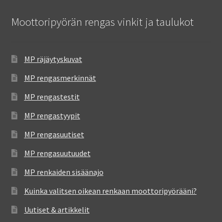
Moottoripyörän rengas vinkit ja taulukot
MP räjäytyskuvat
MP rengasmerkinnät
MP rengastestit
MP rengastyypit
MP rengasuutiset
MP rengasuutuudet
MP renkaiden sisäänajo
Kuinka valitsen oikean renkaan moottoripyörääni?
Uutiset & artikkelit