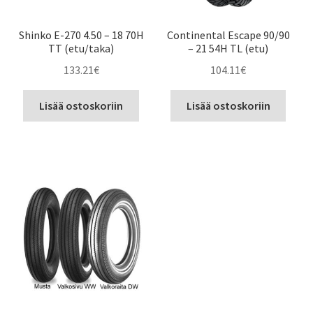
Shinko E-270 4.50 – 18 70H
Continental Escape 90/90
TT (etu/taka)
– 21 54H TL (etu)
133.21
€
104.11
€
Lisää ostoskoriin
Lisää ostoskoriin