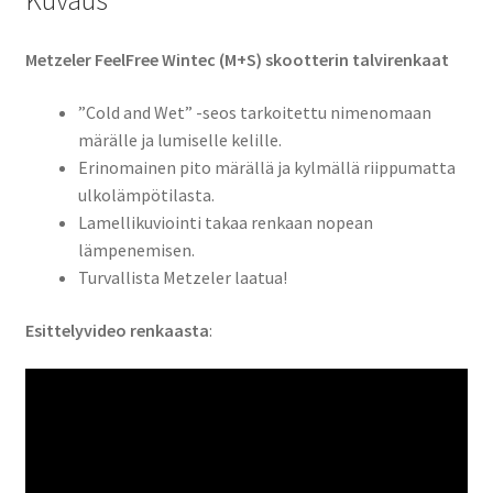
Kuvaus
Metzeler FeelFree Wintec (M+S) skootterin talvirenkaat
”Cold and Wet” -seos tarkoitettu nimenomaan
märälle ja lumiselle kelille.
Erinomainen pito märällä ja kylmällä riippumatta
ulkolämpötilasta.
Lamellikuviointi takaa renkaan nopean
lämpenemisen.
Turvallista Metzeler laatua!
Esittelyvideo renkaasta
: