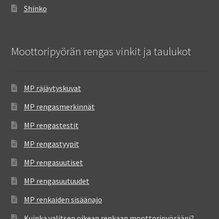
Shinko
Moottoripyörän rengas vinkit ja taulukot
MP räjäytyskuvat
MP rengasmerkinnät
MP rengastestit
MP rengastyypit
MP rengasuutiset
MP rengasuutuudet
MP renkaiden sisäänajo
Kuinka valitsen oikean renkaan moottoripyörääni?