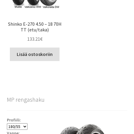
Shinko E-270 4.50 – 18 70H
TT (etu/taka)
133.21
€
Lisää ostoskoriin
MP rengashaku
Profiili:
Vanne: