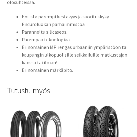
olosuhteissa.
Entistä parempi kestävyys ja suorituskyky.
Enduroluokan parhaimmistoa.
Paranneltu silicaseos.
Parempaa teknologiaa.
Erinomainen MP rengas urbaaniin ympäristöön tai
kaupungin ulkopuolisille seikkailuille matkustajan
kanssa tai ilman!
Erinomainen märkäpito.
Tutustu myös