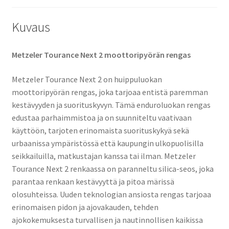
Kuvaus
Metzeler Tourance Next 2 moottoripyörän rengas
Metzeler Tourance Next 2 on huippuluokan
moottoripyörän rengas, joka tarjoaa entistä paremman
kestävyyden ja suorituskyvyn. Tämä enduroluokan rengas
edustaa parhaimmistoa ja on suunniteltu vaativaan
käyttöön, tarjoten erinomaista suorituskykyä sekä
urbaanissa ympäristössä että kaupungin ulkopuolisilla
seikkailuilla, matkustajan kanssa tai ilman. Metzeler
Tourance Next 2 renkaassa on paranneltu silica-seos, joka
parantaa renkaan kestävyyttä ja pitoa märissä
olosuhteissa. Uuden teknologian ansiosta rengas tarjoaa
erinomaisen pidon ja ajovakauden, tehden
ajokokemuksesta turvallisen ja nautinnollisen kaikissa