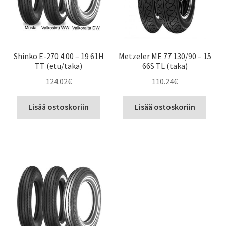
Shinko E-270 4.00 – 19 61H
Metzeler ME 77 130/90 – 15
TT (etu/taka)
66S TL (taka)
124.02
€
110.24
€
Lisää ostoskoriin
Lisää ostoskoriin