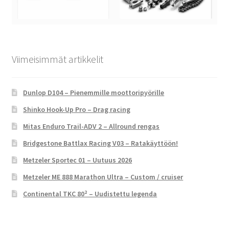
Viimeisimmät artikkelit
Dunlop D104 – Pienemmille moottoripyörille
Shinko Hook-Up Pro – Drag racing
Mitas Enduro Trail-ADV 2 – Allround rengas
Bridgestone Battlax Racing V03 – Ratakäyttöön!
Metzeler Sportec 01 – Uutuus 2026
Metzeler ME 888 Marathon Ultra – Custom / cruiser
Continental TKC 80² – Uudistettu legenda