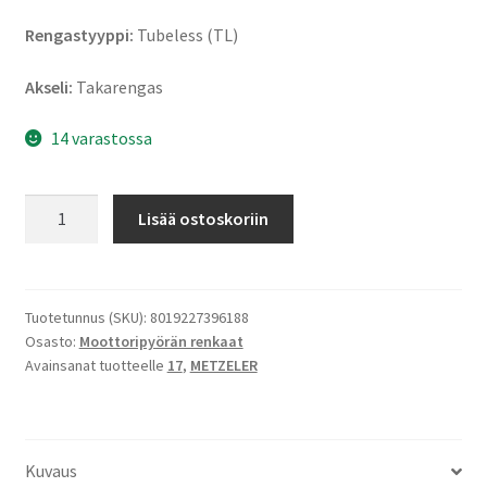
Rengastyyppi:
Tubeless (TL)
Akseli:
Takarengas
14 varastossa
Metzeler
Lisää ostoskoriin
Tourance
Next
2
130/80
Tuotetunnus (SKU):
8019227396188
Osasto:
Moottoripyörän renkaat
R
Avainsanat tuotteelle
17
,
METZELER
17
65V
TL
(taka)
Kuvaus
määrä