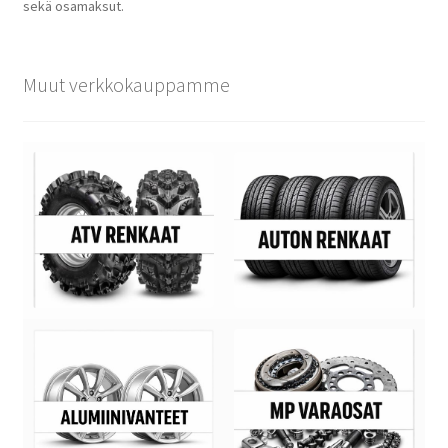
sekä osamaksut.
Muut verkkokauppamme