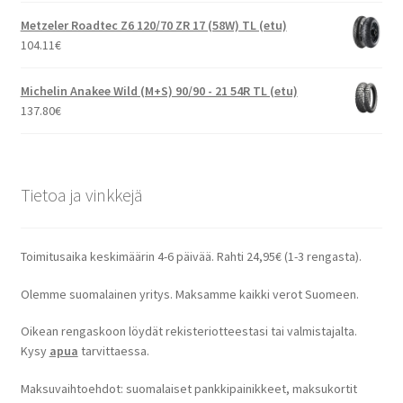
Metzeler Roadtec Z6 120/70 ZR 17 (58W) TL (etu)
104.11
€
Michelin Anakee Wild (M+S) 90/90 - 21 54R TL (etu)
137.80
€
Tietoa ja vinkkejä
Toimitusaika keskimäärin 4-6 päivää. Rahti 24,95€ (1-3 rengasta).
Olemme suomalainen yritys. Maksamme kaikki verot Suomeen.
Oikean rengaskoon löydät rekisteriotteestasi tai valmistajalta.
Kysy
apua
tarvittaessa.
Maksuvaihtoehdot: suomalaiset pankkipainikkeet, maksukortit