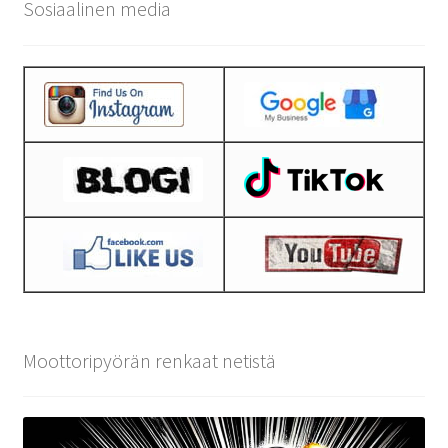
Sosiaalinen media
Moottoripyörän renkaat netistä