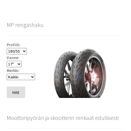
MP rengashaku
Profiili:
Vanne:
Merkki:
HAE
Moottoripyörän ja skootterin renkaat edullisesti