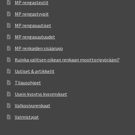
MP rengastestit
MP rengastyypit
MP rengasuutiset
MP rengasuutuudet
MP renkaiden sisäänajo
Kuinka valitsen oikean renkaan moottoripyörääni?
Uutiset & artikkelit
Tilausohjeet
Usein kysytys kysymykset
Valkosivurenkaat
Valmistajat