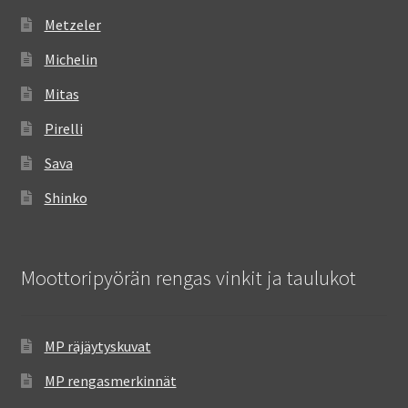
Metzeler
Michelin
Mitas
Pirelli
Sava
Shinko
Moottoripyörän rengas vinkit ja taulukot
MP räjäytyskuvat
MP rengasmerkinnät