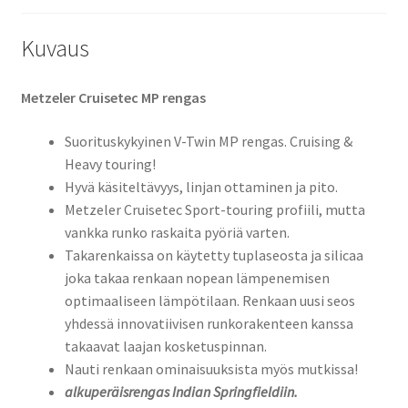
Kuvaus
Metzeler Cruisetec MP rengas
Suorituskykyinen V-Twin MP rengas. Cruising &
Heavy touring!
Hyvä käsiteltävyys, linjan ottaminen ja pito.
Metzeler Cruisetec Sport-touring profiili, mutta
vankka runko raskaita pyöriä varten.
Takarenkaissa on käytetty tuplaseosta ja silicaa
joka takaa renkaan nopean lämpenemisen
optimaaliseen lämpötilaan. Renkaan uusi seos
yhdessä innovatiivisen runkorakenteen kanssa
takaavat laajan kosketuspinnan.
Nauti renkaan ominaisuuksista myös mutkissa!
alkuperäisrengas Indian Springfieldiin.