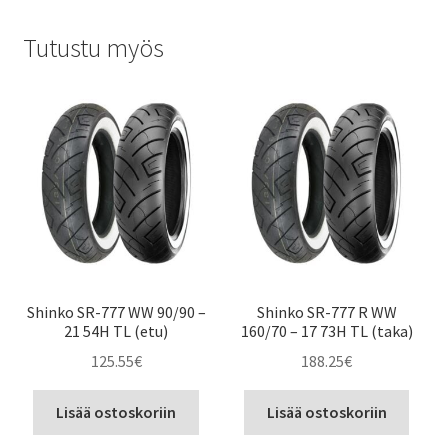
Tutustu myös
Shinko SR-777 WW 90/90 –
Shinko SR-777 R WW
21 54H TL (etu)
160/70 – 17 73H TL (taka)
125.55
€
188.25
€
Lisää ostoskoriin
Lisää ostoskoriin