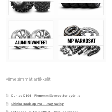
Viimeisimmät artikkelit
Dunlop D104 – Pienemmille moottoripyörille
Shinko Hook-Up Pro – Drag racing
Mitas Enduro Trail-ADV 2 – Allround rengas