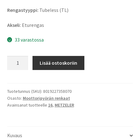
Rengastyyppi:
Tubeless (TL)
Akseli:
Eturengas
33 varastossa
Metzeler
Lisää ostoskoriin
Cruisetec
130/90
B
16
Tuotetunnus (SKU):
8019227358070
Osasto:
Moottoripyörän renkaat
73H
Avainsanat tuotteelle
16
,
METZELER
TL
(etu)
määrä
Kuvaus