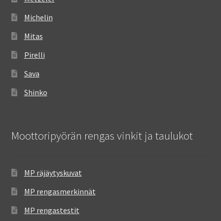
Michelin
Mitas
Pirelli
Sava
Shinko
Moottoripyörän rengas vinkit ja taulukot
MP räjäytyskuvat
MP rengasmerkinnät
MP rengastestit