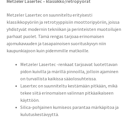
Metzeler Lasertec – klassikko/retropyörät
Metzeler Lasertec on suunniteltu erityisesti
klassikkopyöriin ja retrotyyppisiin moottoripyöriin, joissa
yhdistyvät modernin tekniikan ja perinteisten muotoilujen
parhaat puolet. Tämä rengas tarjoaa erinomaisen
ajomukavuuden ja tasapainoisen suorituskyvyn niin
kaupunkiajoon kuin pidemmille matkoille.
Metzeler Lasertec -renkaat tarjoavat luotettavan
pidon kuivilla ja märillä pinnoilla, jolloin ajaminen
on turvallista kaikissa sääolosuhteissa.
Lasertec on suunniteltu kestämään pitkään, mikä
tekee siitä erinomaisen valinnan pitkäaikaiseen
käyttöön.
Silica-pohjainen kumiseos parantaa märkäpitoa ja
kulutuskestävyyttä.