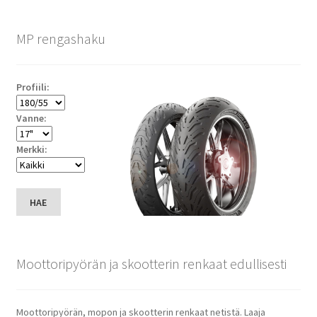
MP rengashaku
Profiili:
Vanne:
Merkki:
HAE
Moottoripyörän ja skootterin renkaat edullisesti
Moottoripyörän, mopon ja skootterin renkaat netistä. Laaja