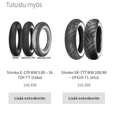
Tutustu myös
Shinko E-270 WW 5.00 – 16
Shinko SR-777 WW 100/90
72H TT (taka)
– 19 61H TL (etu)
169.43
€
159.39
€
Lisää ostoskoriin
Lisää ostoskoriin