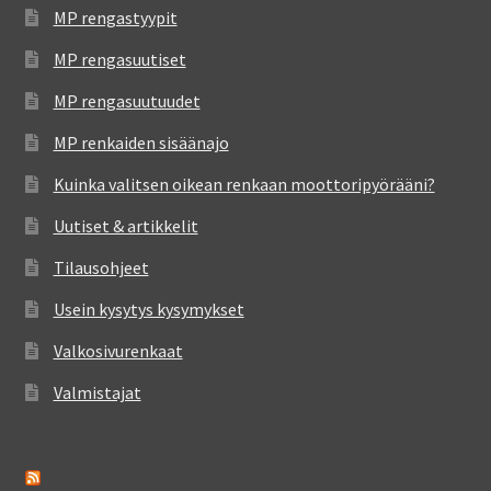
MP rengastyypit
MP rengasuutiset
MP rengasuutuudet
MP renkaiden sisäänajo
Kuinka valitsen oikean renkaan moottoripyörääni?
Uutiset & artikkelit
Tilausohjeet
Usein kysytys kysymykset
Valkosivurenkaat
Valmistajat