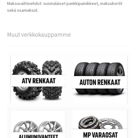
Maksuvaihtoehdot: suomalaiset pankkipainikkeet, maksukortit
sekä osamaksut.
Muut verkkokauppamme