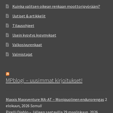
Kuinka valitsen oikean renkaan moottoripyörääni?
Uutiset & artikkelit
Tilausohjeet
Usein kysytys kysymykset
Valkosivurenkaat
Valmistajat
MPblogi – uusimmat kirjoitukset!
Maxxis Maxxventure MA-AT – Monipuolinen endurorengas
2
elokuun, 2026
Samuli
Pirelli Diablo – Jälleen saatavilla
29 maaliskuun, 2026