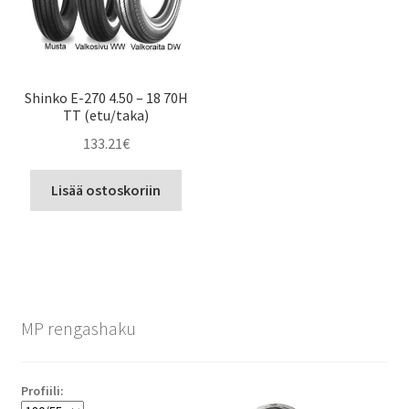
Shinko E-270 4.50 – 18 70H
TT (etu/taka)
133.21
€
Lisää ostoskoriin
MP rengashaku
Profiili: