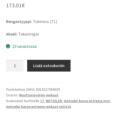
173.01
€
Rengastyyppi:
Tubeless (TL)
Akseli:
Takarengas
23 varastossa
Metzeler
Lisää ostoskoriin
Karoo
Extreme
MST
150/70
Tuotetunnus (SKU):
8019227386639
Osasto:
Moottoripyörän renkaat
R
Avainsanat tuotteelle
17
,
METZELER
,
metzeler karoo extreme mst
,
17
metzeler karoo extreme renkaat netistä
69R
TL