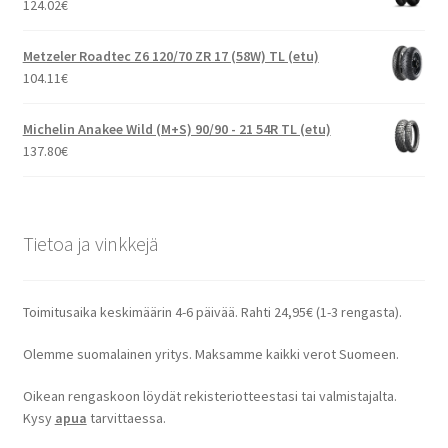
124.02
€
Metzeler Roadtec Z6 120/70 ZR 17 (58W) TL (etu)
104.11
€
Michelin Anakee Wild (M+S) 90/90 - 21 54R TL (etu)
137.80
€
Tietoa ja vinkkejä
Toimitusaika keskimäärin 4-6 päivää. Rahti 24,95€ (1-3 rengasta).
Olemme suomalainen yritys. Maksamme kaikki verot Suomeen.
Oikean rengaskoon löydät rekisteriotteestasi tai valmistajalta.
Kysy
apua
tarvittaessa.