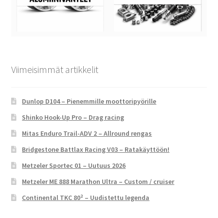
Viimeisimmät artikkelit
Dunlop D104 – Pienemmille moottoripyörille
Shinko Hook-Up Pro – Drag racing
Mitas Enduro Trail-ADV 2 – Allround rengas
Bridgestone Battlax Racing V03 – Ratakäyttöön!
Metzeler Sportec 01 – Uutuus 2026
Metzeler ME 888 Marathon Ultra – Custom / cruiser
Continental TKC 80² – Uudistettu legenda