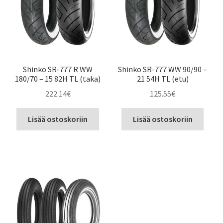
Shinko SR-777 R WW
Shinko SR-777 WW 90/90 –
180/70 – 15 82H TL (taka)
21 54H TL (etu)
222.14
€
125.55
€
Lisää ostoskoriin
Lisää ostoskoriin