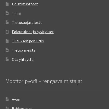
Poistotuotteet
Tilini
Tietosuojaseloste
Palautukset ja hyvitykset
Tilauksen peruutus
Tietoa meistä
Ota yhteyttä
Moottoripyörä – rengasvalmistajat
Avon
Bridgestone