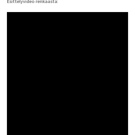
Esittelyvideo renkaasta
: