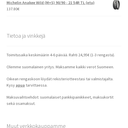
Michelin Anakee Wild (M+S) 90/90 - 21 54R TL (etu)
137.80
€
Tietoa ja vinkkejä
Toimitusaika keskimäärin 4-6 päivää. Rahti 24,95€ (1-3 rengasta).
Olemme suomalainen yritys. Maksamme kaikki verot Suomeen.
Oikean rengaskoon löydät rekisteriotteestasi tai valmistajalta.
Kysy
apua
tarvittaessa.
Maksuvaihtoehdot: suomalaiset pankkipainikkeet, maksukortit
sekä osamaksut.
Muut verkkokauppamme