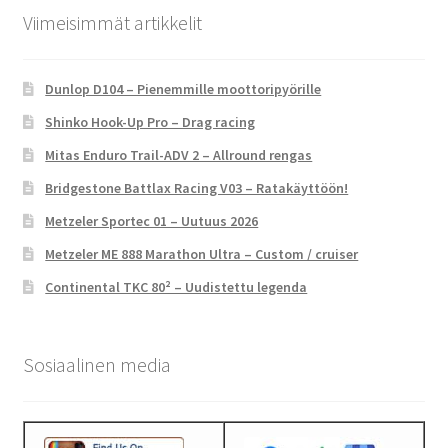
Viimeisimmät artikkelit
Dunlop D104 – Pienemmille moottoripyörille
Shinko Hook-Up Pro – Drag racing
Mitas Enduro Trail-ADV 2 – Allround rengas
Bridgestone Battlax Racing V03 – Ratakäyttöön!
Metzeler Sportec 01 – Uutuus 2026
Metzeler ME 888 Marathon Ultra – Custom / cruiser
Continental TKC 80² – Uudistettu legenda
Sosiaalinen media