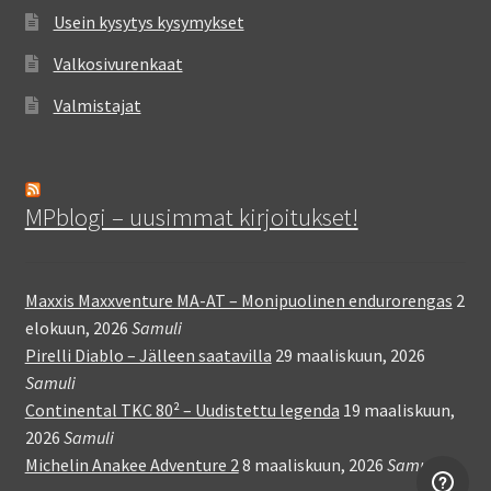
Usein kysytys kysymykset
Valkosivurenkaat
Valmistajat
MPblogi – uusimmat kirjoitukset!
Maxxis Maxxventure MA-AT – Monipuolinen endurorengas
2
elokuun, 2026
Samuli
Pirelli Diablo – Jälleen saatavilla
29 maaliskuun, 2026
Samuli
Continental TKC 80² – Uudistettu legenda
19 maaliskuun,
2026
Samuli
Michelin Anakee Adventure 2
8 maaliskuun, 2026
Samuli