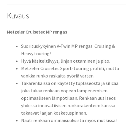
Kuvaus
Metzeler Cruisetec MP rengas
Suorituskykyinen V-Twin MP rengas. Cruising &
Heavy touring!
Hyvä käsiteltävyys, linjan ottaminen ja pito.
Metzeler Cruisetec Sport-touring profiili, mutta
vankka runko raskaita pyöriä varten.
Takarenkaissa on käytetty tuplaseosta ja silicaa
joka takaa renkaan nopean lämpenemisen
optimaaliseen lämpötilaan. Renkaan uusi seos
yhdessä innovatiivisen runkorakenteen kanssa
takaavat laajan kosketuspinnan.
Nauti renkaan ominaisuuksista myös mutkissa!