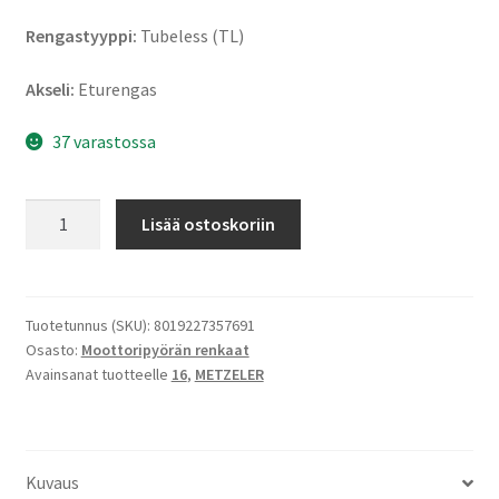
Rengastyyppi:
Tubeless (TL)
Akseli:
Eturengas
37 varastossa
Metzeler
Lisää ostoskoriin
Cruisetec
150/80
-
16
Tuotetunnus (SKU):
8019227357691
Osasto:
Moottoripyörän renkaat
71H
Avainsanat tuotteelle
16
,
METZELER
TL
(etu)
määrä
Kuvaus