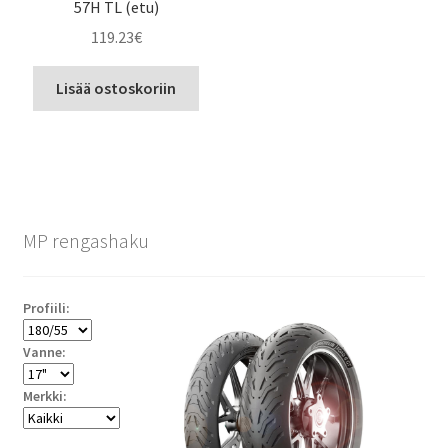
57H TL (etu)
119.23
€
Lisää ostoskoriin
MP rengashaku
Profiili:
Vanne:
Merkki: