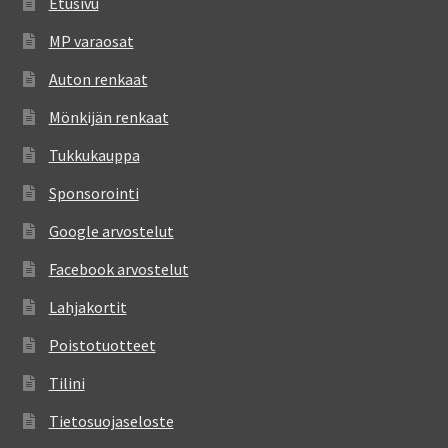
Etusivu
MP varaosat
Auton renkaat
Mönkijän renkaat
Tukkukauppa
Sponsorointi
Google arvostelut
Facebook arvostelut
Lahjakortit
Poistotuotteet
Tilini
Tietosuojaseloste