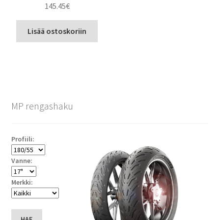
145.45
€
Lisää ostoskoriin
MP rengashaku
Profiili:
Vanne:
Merkki:
HAE