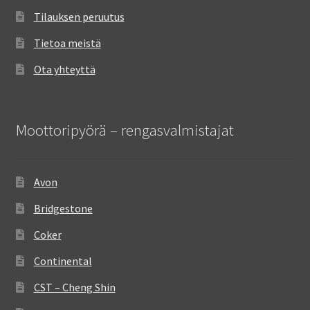
Tilauksen peruutus
Tietoa meistä
Ota yhteyttä
Moottoripyörä – rengasvalmistajat
Avon
Bridgestone
Coker
Continental
CST – Cheng Shin