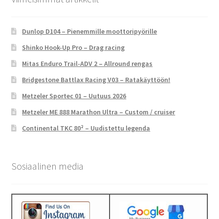
Dunlop D104 – Pienemmille moottoripyörille
Shinko Hook-Up Pro – Drag racing
Mitas Enduro Trail-ADV 2 – Allround rengas
Bridgestone Battlax Racing V03 – Ratakäyttöön!
Metzeler Sportec 01 – Uutuus 2026
Metzeler ME 888 Marathon Ultra – Custom / cruiser
Continental TKC 80² – Uudistettu legenda
Sosiaalinen media