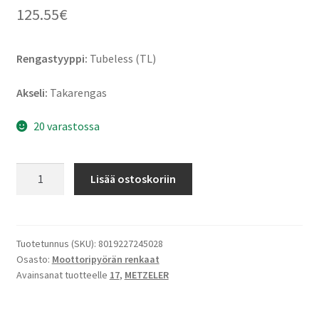
125.55
€
Rengastyyppi:
Tubeless (TL)
Akseli:
Takarengas
20 varastossa
Metzeler
Lisää ostoskoriin
Sportec
M-
7
RR
Tuotetunnus (SKU):
8019227245028
Osasto:
Moottoripyörän renkaat
160/60
Avainsanat tuotteelle
17
,
METZELER
ZR
17
(69W)