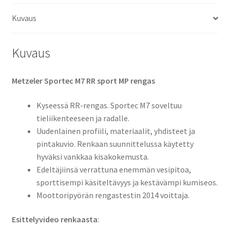
TL
Kuvaus
(taka)
määrä
Kuvaus
Metzeler Sportec M7 RR sport MP rengas
Kyseessä RR-rengas. Sportec M7 soveltuu
tieliikenteeseen ja radalle.
Uudenlainen profiili, materiaalit, yhdisteet ja
pintakuvio. Renkaan suunnittelussa käytetty
hyväksi vankkaa kisakokemusta.
Edeltäjiinsä verrattuna enemmän vesipitoa,
sporttisempi käsiteltävyys ja kestävämpi kumiseos.
Moottoripyörän rengastestin 2014 voittaja.
Esittelyvideo renkaasta
: