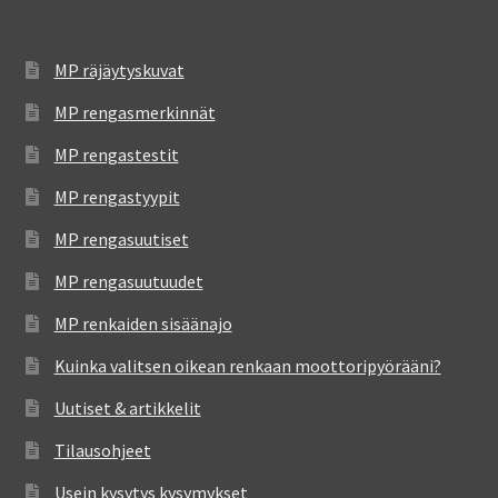
MP räjäytyskuvat
MP rengasmerkinnät
MP rengastestit
MP rengastyypit
MP rengasuutiset
MP rengasuutuudet
MP renkaiden sisäänajo
Kuinka valitsen oikean renkaan moottoripyörääni?
Uutiset & artikkelit
Tilausohjeet
Usein kysytys kysymykset