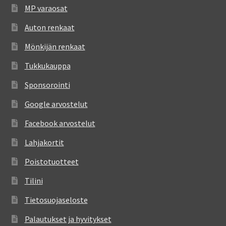
MP varaosat
Auton renkaat
Mönkijän renkaat
Tukkukauppa
Sponsorointi
Google arvostelut
Facebook arvostelut
Lahjakortit
Poistotuotteet
Tilini
Tietosuojaseloste
Palautukset ja hyvitykset