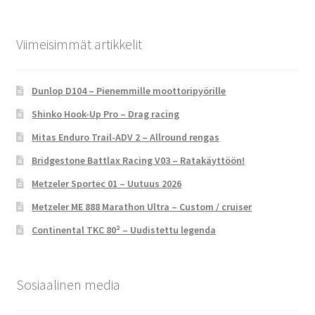
Viimeisimmät artikkelit
Dunlop D104 – Pienemmille moottoripyörille
Shinko Hook-Up Pro – Drag racing
Mitas Enduro Trail-ADV 2 – Allround rengas
Bridgestone Battlax Racing V03 – Ratakäyttöön!
Metzeler Sportec 01 – Uutuus 2026
Metzeler ME 888 Marathon Ultra – Custom / cruiser
Continental TKC 80² – Uudistettu legenda
Sosiaalinen media