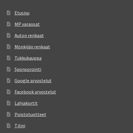
Etusivu
MP varaosat
Auton renkaat
Mönkijän renkaat
Tukkukauppa
Sponsorointi
Google arvostelut
Facebook arvostelut
Lahjakortit
Poistotuotteet
Tilini