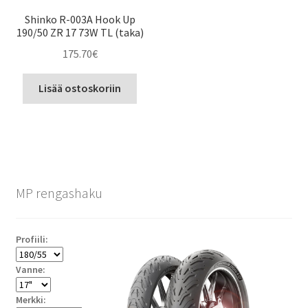
Shinko R-003A Hook Up
190/50 ZR 17 73W TL (taka)
175.70
€
Lisää ostoskoriin
MP rengashaku
Profiili:
Vanne:
Merkki: