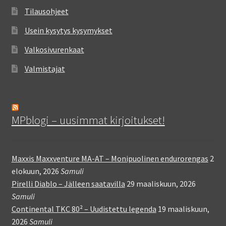
Tilausohjeet
Usein kysytys kysymykset
Valkosivurenkaat
Valmistajat
MPblogi – uusimmat kirjoitukset!
Maxxis Maxxventure MA-AT – Monipuolinen endurorengas
2
elokuun, 2026
Samuli
Pirelli Diablo – Jälleen saatavilla
29 maaliskuun, 2026
Samuli
Continental TKC 80² – Uudistettu legenda
19 maaliskuun,
2026
Samuli