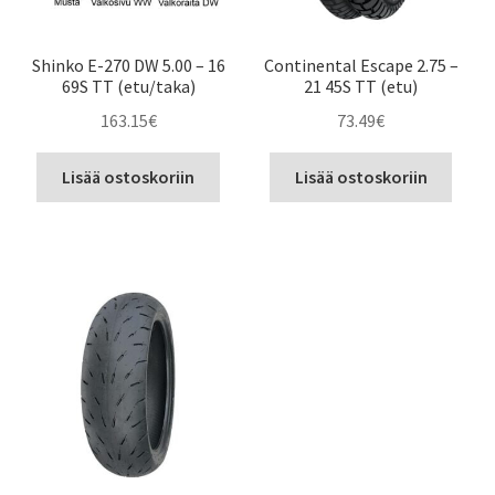
Shinko E-270 DW 5.00 – 16
Continental Escape 2.75 –
69S TT (etu/taka)
21 45S TT (etu)
163.15
€
73.49
€
Lisää ostoskoriin
Lisää ostoskoriin