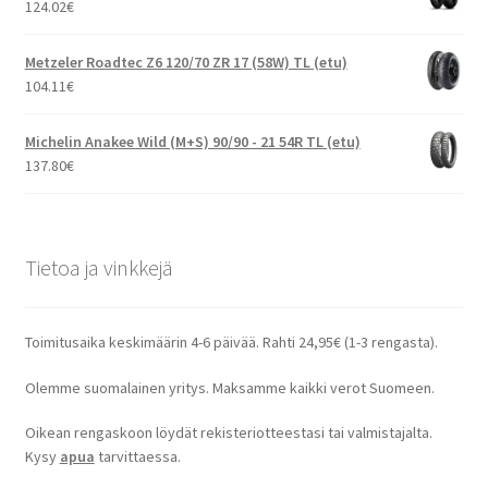
124.02
€
Metzeler Roadtec Z6 120/70 ZR 17 (58W) TL (etu)
104.11
€
Michelin Anakee Wild (M+S) 90/90 - 21 54R TL (etu)
137.80
€
Tietoa ja vinkkejä
Toimitusaika keskimäärin 4-6 päivää. Rahti 24,95€ (1-3 rengasta).
Olemme suomalainen yritys. Maksamme kaikki verot Suomeen.
Oikean rengaskoon löydät rekisteriotteestasi tai valmistajalta.
Kysy
apua
tarvittaessa.