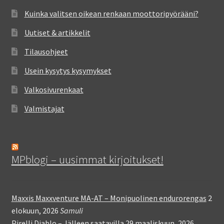
Kuinka valitsen oikean renkaan moottoripyörääni?
Uutiset & artikkelit
Tilausohjeet
Usein kysytys kysymykset
Valkosivurenkaat
Valmistajat
MPblogi – uusimmat kirjoitukset!
Maxxis Maxxventure MA-AT – Monipuolinen endurorengas
2
elokuun, 2026
Samuli
Pirelli Diablo – Jälleen saatavilla
29 maaliskuun, 2026