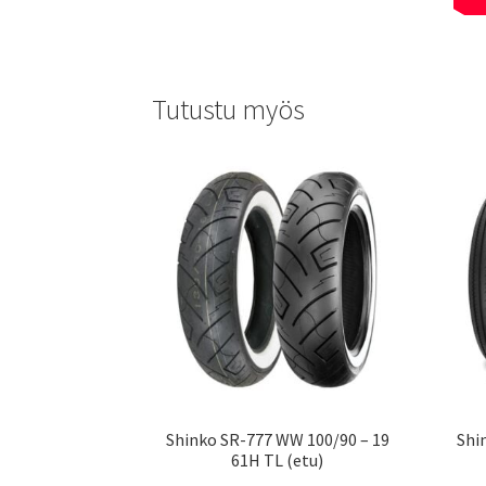
Tutustu myös
Shinko SR-777 WW 100/90 – 19
Shi
61H TL (etu)