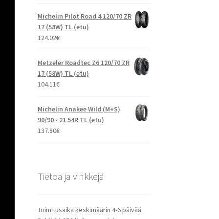
Michelin Pilot Road 4 120/70 ZR
17 (58W) TL (etu)
124.02
€
Metzeler Roadtec Z6 120/70 ZR
17 (58W) TL (etu)
104.11
€
Michelin Anakee Wild (M+S)
90/90 - 21 54R TL (etu)
137.80
€
Tietoa ja vinkkejä
Toimitusaika keskimäärin 4-6 päivää.