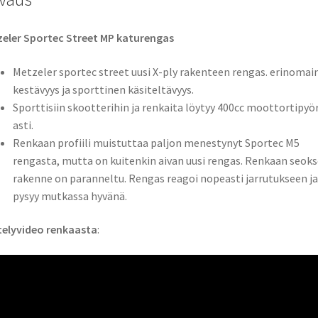
eler Sportec Street MP katurengas
Metzeler sportec street uusi X-ply rakenteen rengas. erinomai
kestävyys ja sporttinen käsiteltävyys.
Sporttisiin skootterihin ja renkaita löytyy 400cc moottortipyör
asti.
Renkaan profiili muistuttaa paljon menestynyt Sportec M5
rengasta, mutta on kuitenkin aivan uusi rengas. Renkaan seoks
rakenne on paranneltu. Rengas reagoi nopeasti jarrutukseen ja
pysyy mutkassa hyvänä.
telyvideo renkaasta
: