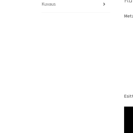
Kuvaus
Metz
Esit