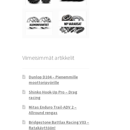
Viimeisimmät artikkelit
Dunlop D104 – Pienemmille
moottoripyörille
Shinko Hook-Up Pro – Drag
racing
Mitas Enduro Trail-ADV 2 –
Allround rengas
Bridgestone Battlax Racing V03 –
Ratakäyttöön!