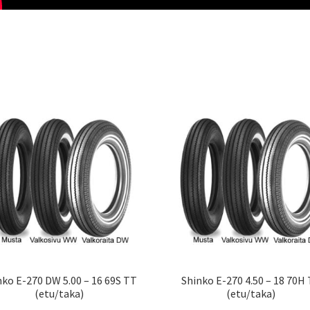
nko E-270 DW 5.00 – 16 69S TT
Shinko E-270 4.50 – 18 70H
(etu/taka)
(etu/taka)