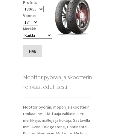
Profiili:
Vanne:
Merkki:
HAE
Moottoripyörän ja skootterin
renkaat edullisesti
Moottoripyörän, mopon ja skootterin
renkaat netistä. Laaja valikoima eri
merkkejä, malleja ja kokoja. Saatavilla
mm. Avon, Bridgestone, Continental,
Dunlop, Heidenau, Metzeler, Michelin,