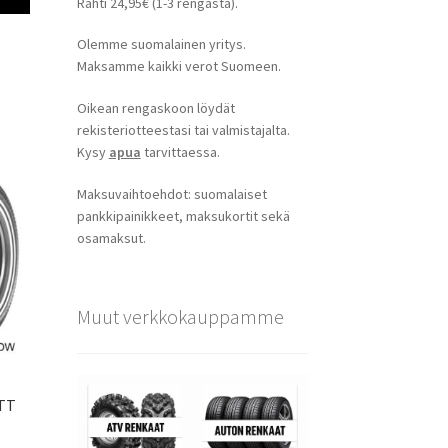
Rahti 24,95€ (1-3 rengasta).
Olemme suomalainen yritys.
Maksamme kaikki verot Suomeen.
Oikean rengaskoon löydät
rekisteriotteestasi tai valmistajalta.
Kysy
apua
tarvittaessa.
Maksuvaihtoehdot: suomalaiset
pankkipainikkeet, maksukortit sekä
osamaksut.
Muut verkkokauppamme
 TT