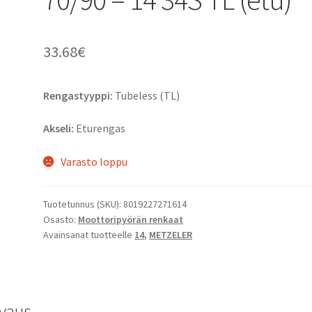
33.68
€
Rengastyyppi:
Tubeless (TL)
Akseli:
Eturengas
Varasto loppu
Tuotetunnus (SKU):
8019227271614
Osasto:
Moottoripyörän renkaat
Avainsanat tuotteelle
14
,
METZELER
vaus