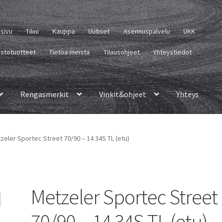
usivu
Tilini
Kauppa
Uutiset
Asennuspalvelu
UKK
istotuotteet
Tietoa meistä
Tilausohjeet
Yhteystiedot
Rengasmerkit
Vinkit&ohjeet
Yhteys
zeler Sportec Street 70/90 – 14 34S TL (etu)
Metzeler Sportec Street
70/90 – 14 34S TL (etu)