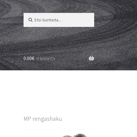
Etsi:
Haku
0.00
€
0 tuotetta
MP rengashaku