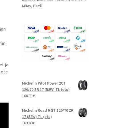
Mitas, Pirelli.
nen
iin
et ja
 ote
Michelin Pilot Power 2CT
120/70 ZR 17 (58W) TL (etu)
108.71
€
Michelin Road 6 GT 120/70 ZR
17 (58W) TL (etu)
163.83
€