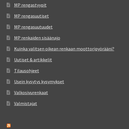
MP rengastyypit
MP rengasuutiset
MP rengasuutuudet
MP renkaiden sisäänajo
Kuinka valitsen oikean renkaan moottoripyörääni?
Uutiset & artikkelit
Tilausohjeet
Usein kysytys kysymykset
Valkosivurenkaat
Valmistajat