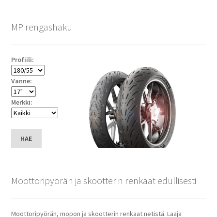
MP rengashaku
Profiili:
Vanne:
Merkki:
HAE
Moottoripyörän ja skootterin renkaat edullisesti
Moottoripyörän, mopon ja skootterin renkaat netistä. Laaja