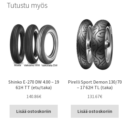
Tutustu myös
Shinko E-270 DW 4.00 – 19
Pirelli Sport Demon 130/70
61H TT (etu/taka)
– 17 62H TL (taka)
140.86
€
131.67
€
Lisää ostoskoriin
Lisää ostoskoriin