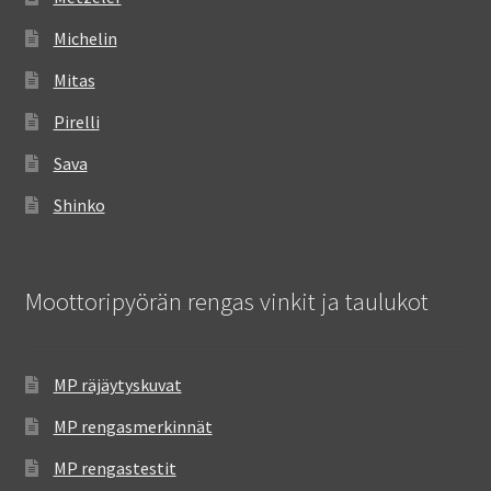
Michelin
Mitas
Pirelli
Sava
Shinko
Moottoripyörän rengas vinkit ja taulukot
MP räjäytyskuvat
MP rengasmerkinnät
MP rengastestit