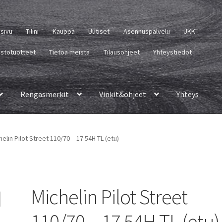
usivu
Tilini
Kauppa
Uutiset
Asennuspalvelu
UKK
istotuotteet
Tietoa meistä
Tilausohjeet
Yhteystiedot
Rengasmerkit
Vinkit&ohjeet
Yhteys
helin Pilot Street 110/70 – 17 54H TL (etu)
Michelin Pilot Street
110/70 – 17 54H TL (etu)