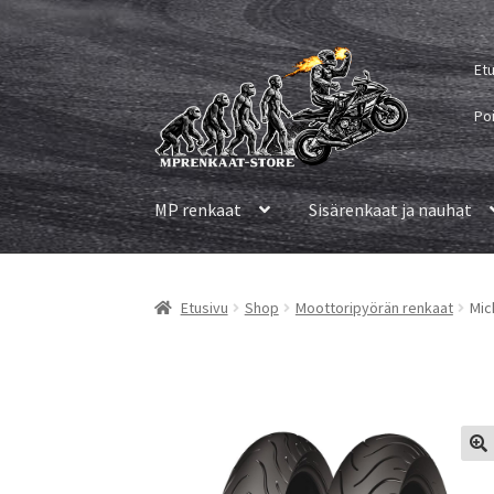
Siirry
Siirry
Et
navigointiin
sisältöön
Po
MP renkaat
Sisärenkaat ja nauhat
Etusivu
Shop
Moottoripyörän renkaat
Mic