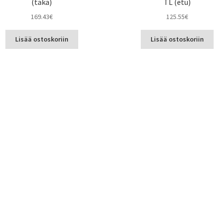
(taka)
TL (etu)
169.43
€
125.55
€
Lisää ostoskoriin
Lisää ostoskoriin