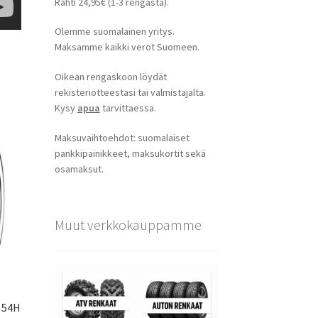
Rahti 24,95€ (1-3 rengasta).
Olemme suomalainen yritys.
Maksamme kaikki verot Suomeen.
Oikean rengaskoon löydät
rekisteriotteestasi tai valmistajalta.
Kysy
apua
tarvittaessa.
Maksuvaihtoehdot: suomalaiset
pankkipainikkeet, maksukortit sekä
osamaksut.
Muut verkkokauppamme
 54H