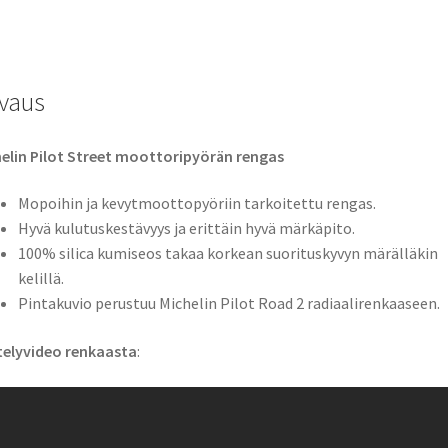
TL
(etu)
määrä
vaus
elin Pilot Street moottoripyörän rengas
Mopoihin ja kevytmoottopyöriin tarkoitettu rengas.
Hyvä kulutuskestävyys ja erittäin hyvä märkäpito.
100% silica kumiseos takaa korkean suorituskyvyn märälläkin
kelillä.
Pintakuvio perustuu Michelin Pilot Road 2 radiaalirenkaaseen.
telyvideo renkaasta
: