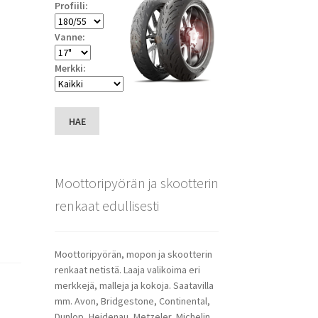
Profiili:
Vanne:
Merkki:
HAE
Moottoripyörän ja skootterin
renkaat edullisesti
Moottoripyörän, mopon ja skootterin
renkaat netistä. Laaja valikoima eri
merkkejä, malleja ja kokoja. Saatavilla
mm. Avon, Bridgestone, Continental,
Dunlop, Heidenau, Metzeler, Michelin,