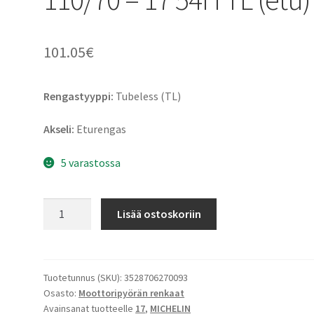
101.05
€
Rengastyyppi:
Tubeless (TL)
Akseli:
Eturengas
5 varastossa
Michelin
Lisää ostoskoriin
Pilot
Street
110/70
-
Tuotetunnus (SKU):
3528706270093
Osasto:
Moottoripyörän renkaat
17
Avainsanat tuotteelle
17
,
MICHELIN
54H