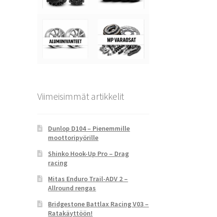
Viimeisimmät artikkelit
Dunlop D104 – Pienemmille
moottoripyörille
Shinko Hook-Up Pro – Drag
racing
Mitas Enduro Trail-ADV 2 –
Allround rengas
Bridgestone Battlax Racing V03 –
Ratakäyttöön!