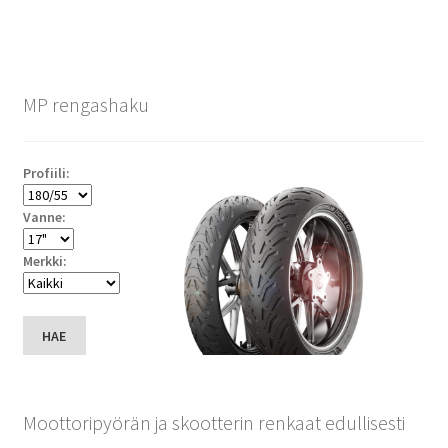
MP rengashaku
Profiili:
Vanne:
Merkki:
HAE
Moottoripyörän ja skootterin renkaat edullisesti