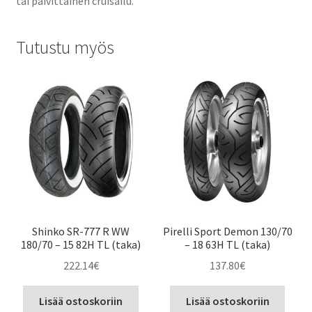
tai päivittäinen cruisailu.
Tutustu myös
Shinko SR-777 R WW
Pirelli Sport Demon 130/70
180/70 – 15 82H TL (taka)
– 18 63H TL (taka)
222.14
€
137.80
€
Lisää ostoskoriin
Lisää ostoskoriin