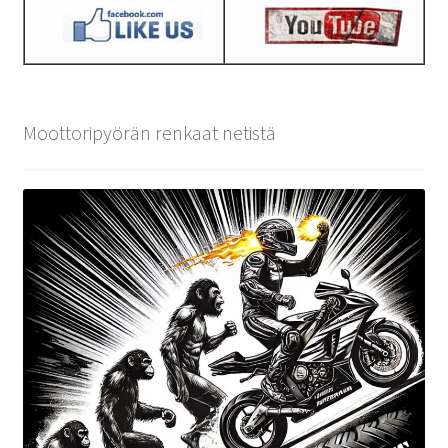
Moottoripyörän renkaat netistä