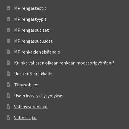
MP rengastestit
MP rengastyypit
MP rengasuutiset
MP rengasuutuudet
MP renkaiden sisäänajo
Kuinka valitsen oikean renkaan moottoripyörääni?
Uutiset & artikkelit
Tilausohjeet
Usein kysytys kysymykset
Valkosivurenkaat
Valmistajat