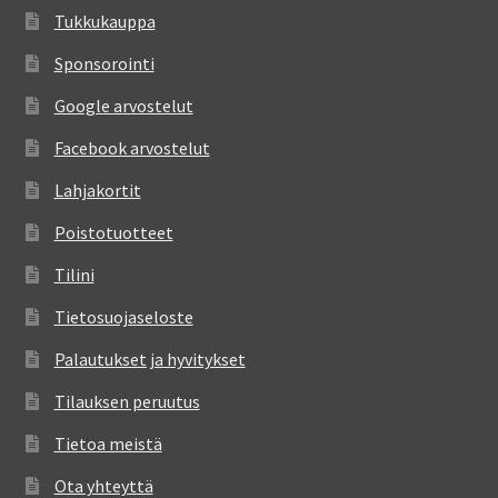
Tukkukauppa
Sponsorointi
Google arvostelut
Facebook arvostelut
Lahjakortit
Poistotuotteet
Tilini
Tietosuojaseloste
Palautukset ja hyvitykset
Tilauksen peruutus
Tietoa meistä
Ota yhteyttä