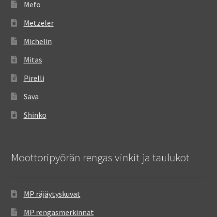
Mefo
Metzeler
Michelin
Mitas
Pirelli
Sava
Shinko
Moottoripyörän rengas vinkit ja taulukot
MP räjäytyskuvat
MP rengasmerkinnät