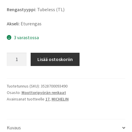
Rengastyyppi:
Tubeless (TL)
Akseli:
Eturengas
3 varastossa
Michelin
Lisää ostoskoriin
Road
6
120/60
ZR
Tuotetunnus (SKU):
3528700093490
Osasto:
Moottoripyörän renkaat
17
Avainsanat tuotteelle
17
,
MICHELIN
(55W)
TL
(etu)
määrä
Kuvaus