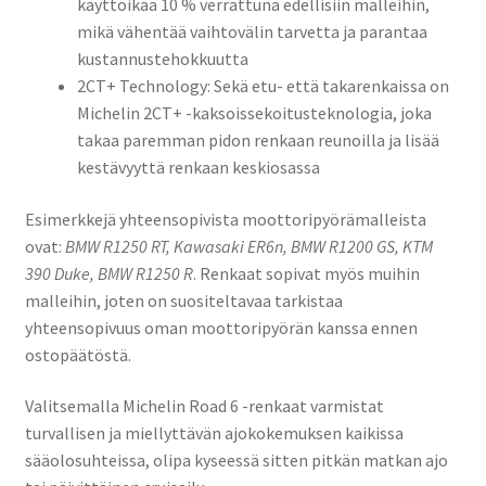
käyttöikää 10 % verrattuna edellisiin malleihin,
mikä vähentää vaihtovälin tarvetta ja parantaa
kustannustehokkuutta
2CT+ Technology: Sekä etu- että takarenkaissa on
Michelin 2CT+ -kaksoissekoitusteknologia, joka
takaa paremman pidon renkaan reunoilla ja lisää
kestävyyttä renkaan keskiosassa
Esimerkkejä yhteensopivista moottoripyörämalleista
ovat:​
BMW R1250 RT​, Kawasaki ER6n​, BMW R1200 GS​, KTM
390 Duke​, BMW R1250 R
​. Renkaat sopivat myös muihin
malleihin, joten on suositeltavaa tarkistaa
yhteensopivuus oman moottoripyörän kanssa ennen
ostopäätöstä.​
Valitsemalla Michelin Road 6 -renkaat varmistat
turvallisen ja miellyttävän ajokokemuksen kaikissa
sääolosuhteissa, olipa kyseessä sitten pitkän matkan ajo