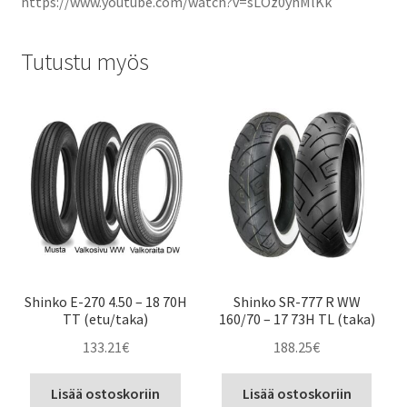
https://www.youtube.com/watch?v=sLOz0yhMlKk
Tutustu myös
Shinko E-270 4.50 – 18 70H
Shinko SR-777 R WW
TT (etu/taka)
160/70 – 17 73H TL (taka)
133.21
€
188.25
€
Lisää ostoskoriin
Lisää ostoskoriin