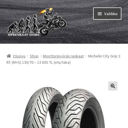
Siirry
Siirry
Valikko
navigointiin
sisältöön
Laajen
MP renkaat
alemm
Etusivu
Shop
Moottoripyörän renkaat
Michelin City Grip 2
tason
Laajen
Sisärenkaat ja nauhat
Rf. (M+S) 130/70 – 13 63S TL (etu/taka)
valikko
alemm
tason
Laajen
Rengasmerkit
valikko
alemm
tason
Laajen
Vinkit&ohjeet
valikko
alemm
tason
Yhteys
valikko