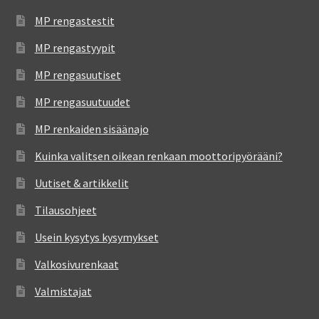
MP rengastestit
MP rengastyypit
MP rengasuutiset
MP rengasuutuudet
MP renkaiden sisäänajo
Kuinka valitsen oikean renkaan moottoripyörääni?
Uutiset & artikkelit
Tilausohjeet
Usein kysytys kysymykset
Valkosivurenkaat
Valmistajat