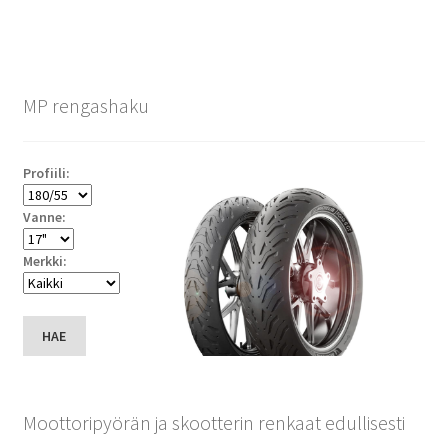
MP rengashaku
Profiili:
Vanne:
Merkki:
HAE
Moottoripyörän ja skootterin renkaat edullisesti