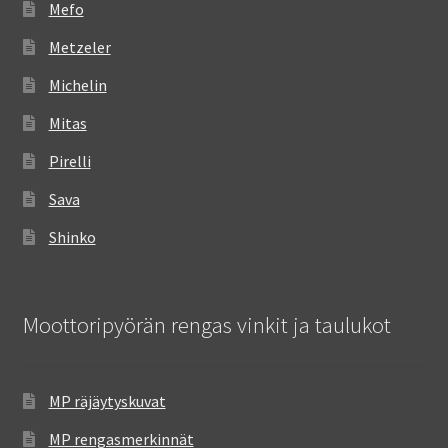
Mefo
Metzeler
Michelin
Mitas
Pirelli
Sava
Shinko
Moottoripyörän rengas vinkit ja taulukot
MP räjäytyskuvat
MP rengasmerkinnät