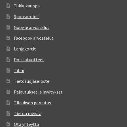
Tukkukauppa
Sponsorointi
Google arvostelut
Facebook arvostelut
Lahjakortit
Poistotuotteet
Tilini
Tietosuojaseloste
Palautukset ja hyvitykset
Tilauksen peruutus
Tietoa meistä
Ota yhteyttä