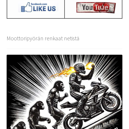
Moottoripyörän renkaat netistä