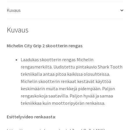
63S
Kuvaus
TL
(etu/taka)
määrä
Kuvaus
Michelin City Grip 2 skootterin rengas
Laadukas skootterin rengas Michelin
rengasmerkiltä. Uudistettu pintakuvio Shark Tooth 
tekniikalla antaa pitoa kaikissa olosuhteissa.
Michelin skootterin renkaat kestävät käyttöä
keskimäärin muita merkkejä pidempään. Paljon
rengaskokoja saatavilla. Paljon hyvää ja samaa
tekniikkaa kuin moottoripyörän renkaissa.
Esittelyvideo renkaasta
: