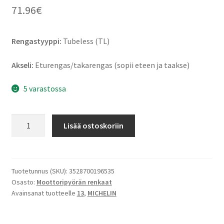
71.96
€
Rengastyyppi:
Tubeless (TL)
Akseli:
Eturengas/takarengas (sopii eteen ja taakse)
5 varastossa
Michelin
Lisää ostoskoriin
City
Grip
2
Rf.
Tuotetunnus (SKU):
3528700196535
Osasto:
Moottoripyörän renkaat
(M+S)
Avainsanat tuotteelle
13
,
MICHELIN
130/70
-
13