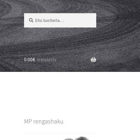
Etsi:
Haku
0.00
€
0 tuotetta
MP rengashaku