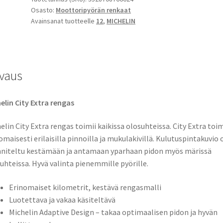
Osasto:
Moottoripyörän renkaat
-
Avainsanat tuotteelle
12
,
MICHELIN
12
62P
TL
(etu/taka)
vaus
määrä
elin City Extra rengas
elin City Extra rengas toimii kaikissa olosuhteissa.
City Extra toim
omaisesti erilaisilla pinnoilla ja mukulakivillä
.
Kulutuspintakuvio 
niteltu kestämään ja antamaan yparhaan pidon myös märissä
uhteissa. Hyvä valinta pienemmille pyörille.
Erinomaiset kilometrit, kestävä rengasmalli
Luotettava ja vakaa käsiteltävä
Michelin Adaptive Design – takaa optimaalisen pidon ja hyvän