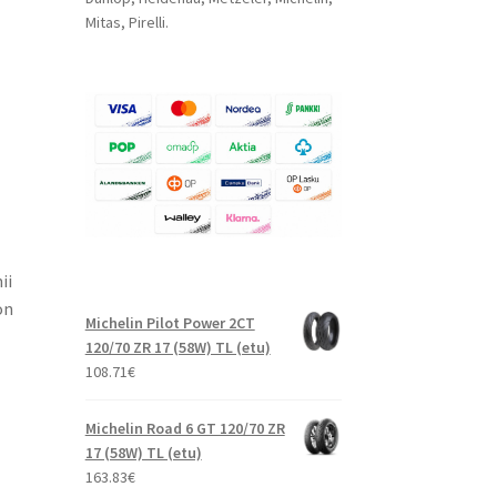
Mitas, Pirelli.
ii
on
Michelin Pilot Power 2CT
120/70 ZR 17 (58W) TL (etu)
108.71
€
Michelin Road 6 GT 120/70 ZR
17 (58W) TL (etu)
163.83
€