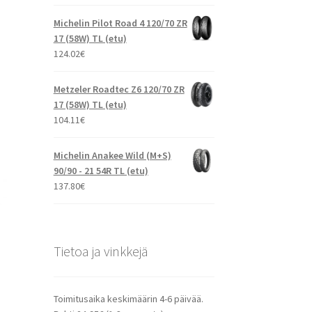
Michelin Pilot Road 4 120/70 ZR
17 (58W) TL (etu)
124.02
€
Metzeler Roadtec Z6 120/70 ZR
17 (58W) TL (etu)
104.11
€
Michelin Anakee Wild (M+S)
90/90 - 21 54R TL (etu)
137.80
€
Tietoa ja vinkkejä
Toimitusaika keskimäärin 4-6 päivää.