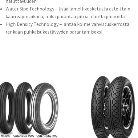
hallittavuuden
Water Sipe Technology – lisää lamellikosketusta asteittain
kaarreajon aikana, mikä parantaa pitoa märillä pinnoilla
High Density Technology – antaa kolme vahvistuskerrosta
renkaan puhkaisukestävyyden parantamiseksi