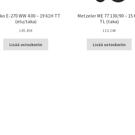
ko E-270 WW 4.00 – 19 61H TT
Metzeler ME 77 130/90 – 15 
(etu/taka)
TL (taka)
145.45
€
110.24
€
Lisää ostoskoriin
Lisää ostoskoriin