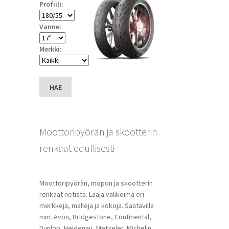
Profiili:
Vanne:
Merkki:
HAE
Moottoripyörän ja skootterin
renkaat edullisesti
Moottoripyörän, mopon ja skootterin
renkaat netistä. Laaja valikoima eri
merkkejä, malleja ja kokoja. Saatavilla
mm. Avon, Bridgestone, Continental,
Dunlop, Heidenau, Metzeler, Michelin,