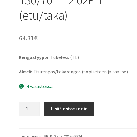
(etu/taka)
64.31
€
Rengastyyppi:
Tubeless (TL)
Akseli:
Eturengas/takarengas (sopii eteen ja taakse)
4 varastossa
Michelin
Lisää ostoskoriin
City
Extra
Rf.
130/70
Tuotetunnus (SKU):
3528708766624