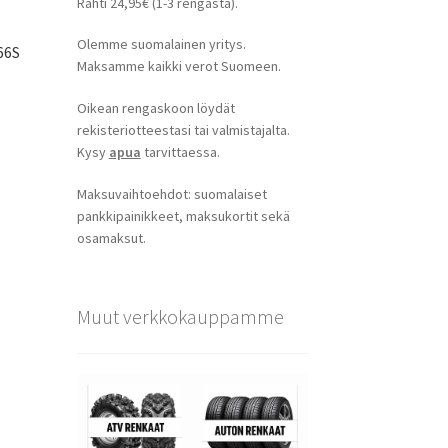
Rahti 24,95€ (1-3 rengasta).
Olemme suomalainen yritys.
66S
Maksamme kaikki verot Suomeen.
Oikean rengaskoon löydät
rekisteriotteestasi tai valmistajalta.
Kysy
apua
tarvittaessa.
Maksuvaihtoehdot: suomalaiset
pankkipainikkeet, maksukortit sekä
osamaksut.
Muut verkkokauppamme