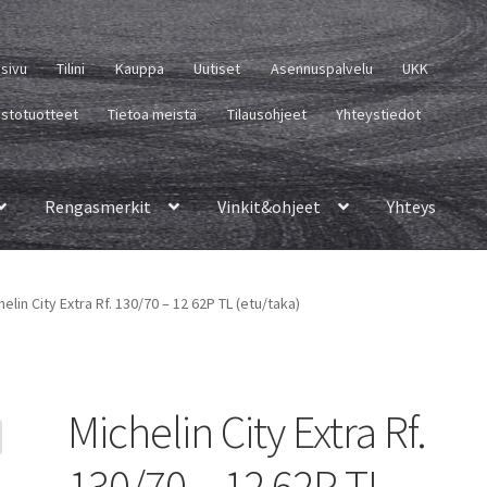
usivu
Tilini
Kauppa
Uutiset
Asennuspalvelu
UKK
istotuotteet
Tietoa meistä
Tilausohjeet
Yhteystiedot
Rengasmerkit
Vinkit&ohjeet
Yhteys
helin City Extra Rf. 130/70 – 12 62P TL (etu/taka)
Michelin City Extra Rf.
130/70 – 12 62P TL