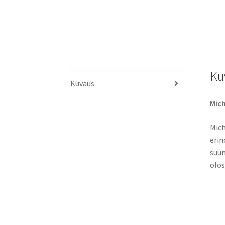
Ku
Kuvaus
Mich
Mich
erin
suun
olos