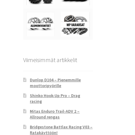
Viimeisimmät artikkelit
Dunlop D104 – Pienemmille
moottoripyörille
Shinko Hook-Up Pro – Drag
racing
Mitas Enduro Trail-ADV 2 –
Allround rengas
Bridgestone Battlax Racing V03 –
Ratakäyttöön!