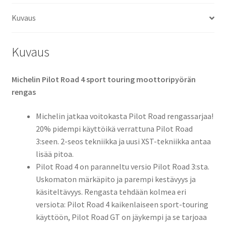
(taka)
Kuvaus
määrä
Kuvaus
Michelin Pilot Road 4 sport touring moottoripyörän
rengas
Michelin jatkaa voitokasta Pilot Road rengassarjaa!
20% pidempi käyttöikä verrattuna Pilot Road
3:seen. 2-seos tekniikka ja uusi XST-tekniikka antaa
lisää pitoa.
Pilot Road 4 on paranneltu versio Pilot Road 3:sta.
Uskomaton märkäpito ja parempi kestävyys ja
käsiteltävyys. Rengasta tehdään kolmea eri
versiota: Pilot Road 4 kaikenlaiseen sport-touring
käyttöön, Pilot Road GT on jäykempi ja se tarjoaa