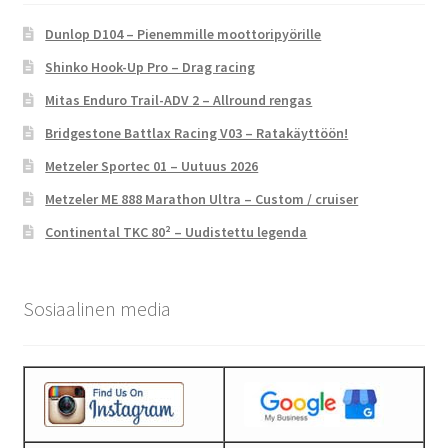
Dunlop D104 – Pienemmille moottoripyörille
Shinko Hook-Up Pro – Drag racing
Mitas Enduro Trail-ADV 2 – Allround rengas
Bridgestone Battlax Racing V03 – Ratakäyttöön!
Metzeler Sportec 01 – Uutuus 2026
Metzeler ME 888 Marathon Ultra – Custom / cruiser
Continental TKC 80² – Uudistettu legenda
Sosiaalinen media