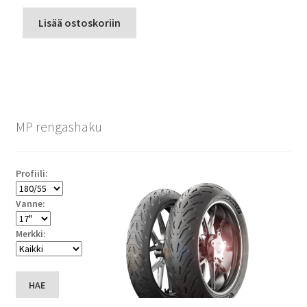
Lisää ostoskoriin
MP rengashaku
Profiili:
Vanne:
Merkki:
HAE