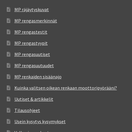
MP räjäytyskuvat
MP rengasmerkinnät
MP rengastestit
MP rengastyypit
MP rengasuutiset
MP rengasuutuudet
MP renkaiden sisäänajo
Kuinka valitsen oikean renkaan moottoripyörääni?
Uutiset & artikkelit
Tilausohjeet
Usein kysytys kysymykset