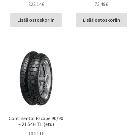
222.14
€
73.49
€
Lisää ostoskoriin
Lisää ostoskoriin
Continental Escape 90/90
– 21 54H TL (etu)
104.11
€