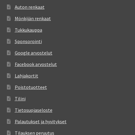
Auton renkaat
Mönkijän renkaat
Tukkukauppa
Sponsorointi
Google arvostelut
Facebook arvostelut
Lahjakortit
Poistotuotteet
Tilini
Tietosuojaseloste
Palautukset ja hyvitykset
Tilauksen peruutus