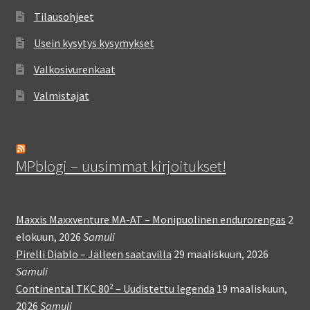
Tilausohjeet
Usein kysytys kysymykset
Valkosivurenkaat
Valmistajat
MPblogi – uusimmat kirjoitukset!
Maxxis Maxxventure MA-AT – Monipuolinen endurorengas
2
elokuun, 2026
Samuli
Pirelli Diablo – Jälleen saatavilla
29 maaliskuun, 2026
Samuli
Continental TKC 80² – Uudistettu legenda
19 maaliskuun,
2026
Samuli