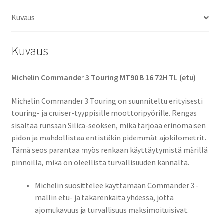
(etu)
Kuvaus
määrä
Kuvaus
Michelin Commander 3 Touring MT90 B 16 72H TL (etu)
Michelin Commander 3 Touring on suunniteltu erityisesti
touring- ja cruiser-tyyppisille moottoripyörille. Rengas
sisältää runsaan Silica-seoksen, mikä tarjoaa erinomaisen
pidon ja mahdollistaa entistäkin pidemmät ajokilometrit.
Tämä seos parantaa myös renkaan käyttäytymistä märillä
pinnoilla, mikä on oleellista turvallisuuden kannalta.
Michelin suosittelee käyttämään Commander 3 -
mallin etu- ja takarenkaita yhdessä, jotta
ajomukavuus ja turvallisuus maksimoituisivat.