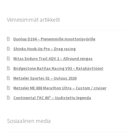
Viimeisimmät artikkelit
Dunlop D104 – Pienemmille moottoripyörille
Shinko Hook-Up Pro – Drag racing
Mitas Enduro Trail-ADV 2 – Allround rengas
Bridgestone Battlax Racing V03 – Ratakäyttöön!
Metzeler Sportec 01 – Uutuus 2026
Metzeler ME 888 Marathon Ultra – Custom / cruiser
Continental TKC 80² – Uudistettu legenda
Sosiaalinen media