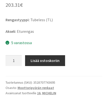
203.31
€
Rengastyyppi:
Tubeless (TL)
Akseli:
Eturengas
5 varastossa
Michelin
Lisää ostoskoriin
Commander
3
Touring
MT90
Tuotetunnus (SKU):
3528707743695
Osasto:
Moottoripyörän renkaat
B
Avainsanat tuotteelle
16
,
MICHELIN
16
72H
TL