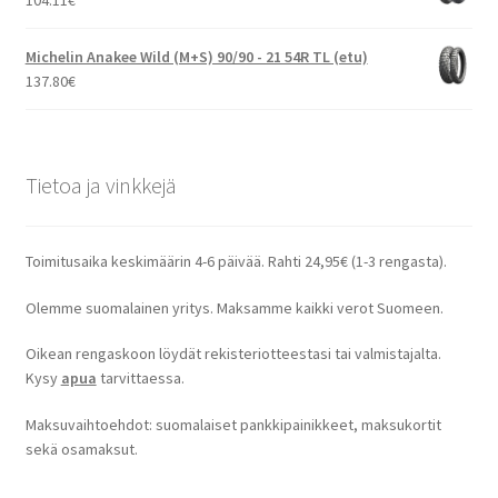
104.11
€
Michelin Anakee Wild (M+S) 90/90 - 21 54R TL (etu)
137.80
€
Tietoa ja vinkkejä
Toimitusaika keskimäärin 4-6 päivää. Rahti 24,95€ (1-3 rengasta).
Olemme suomalainen yritys. Maksamme kaikki verot Suomeen.
Oikean rengaskoon löydät rekisteriotteestasi tai valmistajalta.
Kysy
apua
tarvittaessa.
Maksuvaihtoehdot: suomalaiset pankkipainikkeet, maksukortit
sekä osamaksut.