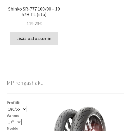
Shinko SR-777 100/90 – 19
57H TL (etu)
119.23
€
Lisää ostoskoriin
MP rengashaku
Profiili:
Vanne:
Merkki: