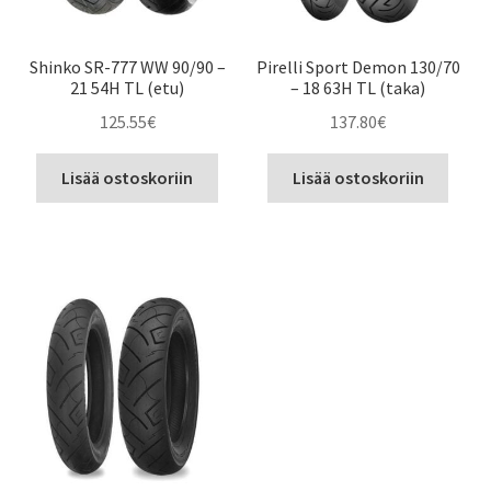
Shinko SR-777 WW 90/90 –
Pirelli Sport Demon 130/70
21 54H TL (etu)
– 18 63H TL (taka)
125.55
€
137.80
€
Lisää ostoskoriin
Lisää ostoskoriin