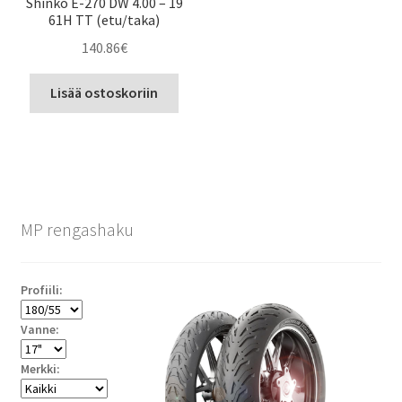
Shinko E-270 DW 4.00 – 19
61H TT (etu/taka)
140.86
€
Lisää ostoskoriin
MP rengashaku
Profiili:
Vanne:
Merkki: