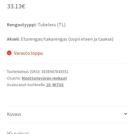
33.13
€
Rengastyyppi:
Tubeless (TL)
Akseli:
Eturengas/takarengas (sopii eteen ja taakse)
Varasto loppu
Tuotetunnus (SKU):
3838947843551
Osasto:
Moottoripyörän renkaat
Avainsanat tuotteelle
10
,
MITAS
Kuvaus