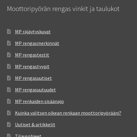
Moottoripyörän rengas vinkit ja taulukot
MP räjäytyskuvat
MP rengasmerkinnät
MP rengastestit
MP rengastyypit
MP rengasuutiset
MP rengasuutuudet
MP renkaiden sisäänajo
Kuinka valitsen oikean renkaan moottoripyörääni?
Uutiset & artikkelit
Tilausohjeet