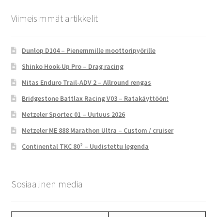
Viimeisimmät artikkelit
Dunlop D104 – Pienemmille moottoripyörille
Shinko Hook-Up Pro – Drag racing
Mitas Enduro Trail-ADV 2 – Allround rengas
Bridgestone Battlax Racing V03 – Ratakäyttöön!
Metzeler Sportec 01 – Uutuus 2026
Metzeler ME 888 Marathon Ultra – Custom / cruiser
Continental TKC 80² – Uudistettu legenda
Sosiaalinen media