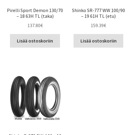
Pirelli Sport Demon 130/70
Shinko SR-777 WW 100/90
– 18 63H TL (taka)
– 19 61H TL (etu)
137.80
€
159.39
€
Lisää ostoskoriin
Lisää ostoskoriin