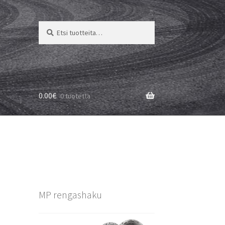
Etsi:
Haku
0.00
€
0 tuotetta
MP rengashaku