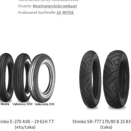
Osasto:
Moottoripyörän renkaat
100/80
Avainsanat tuotteelle
10
,
MITAS
-
10
53P
TL
(etu/taka)
määrä
inko E-270 4.00 – 19 61H TT
Shinko SR-777 170/80 B 15 8
(etu/taka)
(taka)