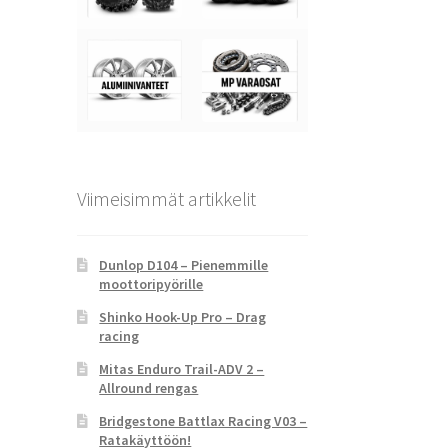
Viimeisimmät artikkelit
Dunlop D104 – Pienemmille
moottoripyörille
Shinko Hook-Up Pro – Drag
racing
Mitas Enduro Trail-ADV 2 –
Allround rengas
Bridgestone Battlax Racing V03 –
Ratakäyttöön!