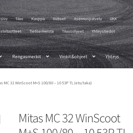
usivu
Tilini
Kauppa
Uutiset
Asennuspalvelu
UKK
istotuotteet
Tietoa meistä
Tilausohjeet
Yhteystiedot
Rengasmerkit
Vinkit&ohjeet
Yhteys
as MC 32 WinScoot M+S 100/80 – 10 53P TL (etu/taka)
Mitas MC 32 WinScoot
M+S 100/80 – 10 53P TL