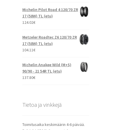
Michelin Pilot Road 4 120/70 ZR
17 (58W) TL (etu)
124.02
€
Metzeler Roadtec Z6 120/70 ZR
17 (58W) TL (etu)
104.11
€
Michelin Anakee Wild (M+S)
90/90 - 21 54R TL (etu)
137.80
€
Tietoa ja vinkkejä
Toimitusaika keskimäärin 4-6 päivää.