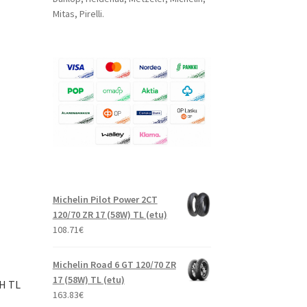
Mitas, Pirelli.
Michelin Pilot Power 2CT
120/70 ZR 17 (58W) TL (etu)
108.71
€
Michelin Road 6 GT 120/70 ZR
17 (58W) TL (etu)
3H TL
163.83
€