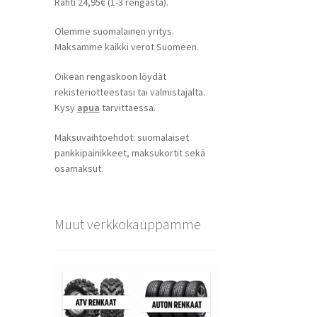
Rahti 24,95€ (1-3 rengasta).
Olemme suomalainen yritys.
Maksamme kaikki verot Suomeen.
Oikean rengaskoon löydät
rekisteriotteestasi tai valmistajalta.
Kysy
apua
tarvittaessa.
Maksuvaihtoehdot: suomalaiset
pankkipainikkeet, maksukortit sekä
osamaksut.
Muut verkkokauppamme