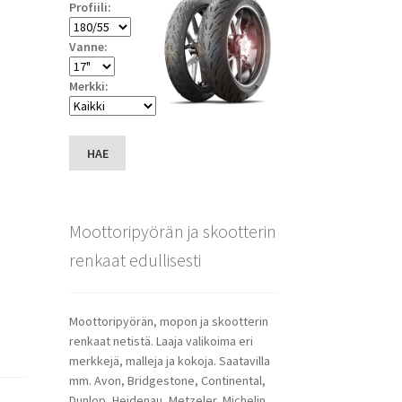
Profiili:
Vanne:
Merkki:
HAE
Moottoripyörän ja skootterin
renkaat edullisesti
Moottoripyörän, mopon ja skootterin
renkaat netistä. Laaja valikoima eri
merkkejä, malleja ja kokoja. Saatavilla
mm. Avon, Bridgestone, Continental,
Dunlop, Heidenau, Metzeler, Michelin,