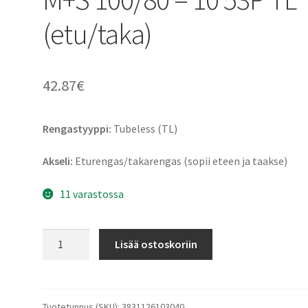
(etu/taka)
42.87
€
Rengastyyppi:
Tubeless (TL)
Akseli:
Eturengas/takarengas (sopii eteen ja taakse)
11 varastossa
Mitas
Lisää ostoskoriin
MC
32
WinScoot
M+S
Tuotetunnus (SKU):
3831126103040