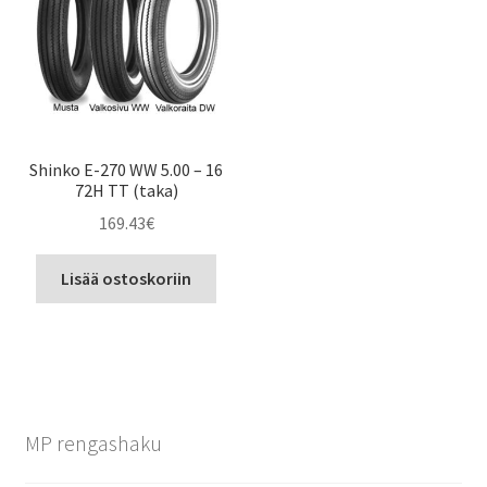
Shinko E-270 WW 5.00 – 16
72H TT (taka)
169.43
€
Lisää ostoskoriin
MP rengashaku