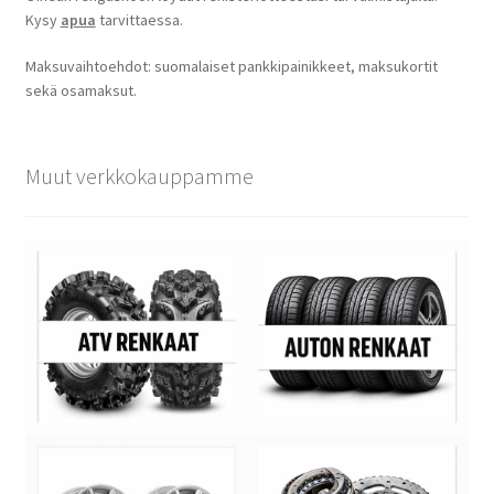
Kysy
apua
tarvittaessa.
Maksuvaihtoehdot: suomalaiset pankkipainikkeet, maksukortit
sekä osamaksut.
Muut verkkokauppamme