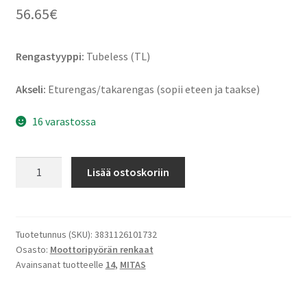
56.65
€
Rengastyyppi:
Tubeless (TL)
Akseli:
Eturengas/takarengas (sopii eteen ja taakse)
16 varastossa
Mitas
Lisää ostoskoriin
Touring
Force-
SC
Rf.
Tuotetunnus (SKU):
3831126101732
Osasto:
Moottoripyörän renkaat
100/90
Avainsanat tuotteelle
14
,
MITAS
-
14
57P