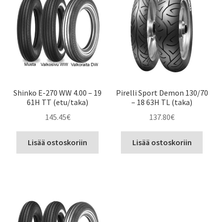
Shinko E-270 WW 4.00 – 19
Pirelli Sport Demon 130/70
61H TT (etu/taka)
– 18 63H TL (taka)
145.45
€
137.80
€
Lisää ostoskoriin
Lisää ostoskoriin