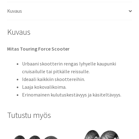
TL
Kuvaus
(etu/taka)
määrä
Kuvaus
Mitas Touring Force Scooter
Urbaani skootterin rengas lyhyelle kaupunki
cruisailulle tai pitkälle reissulle.
Ideaali kaikkiin skoottereihin.
Laaja kokovalikoima.
Erinomainen kulutuskestävyys ja käsiteltävyys.
Tutustu myös