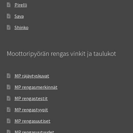
Pirelli
Sava
Shinko
Moottoripyörän rengas vinkit ja taulukot
MP räjäytyskuvat
MP rengasmerkinnät
MP rengastestit
MP rengastyypit
MP rengasuutiset
MP rengasuutuudet