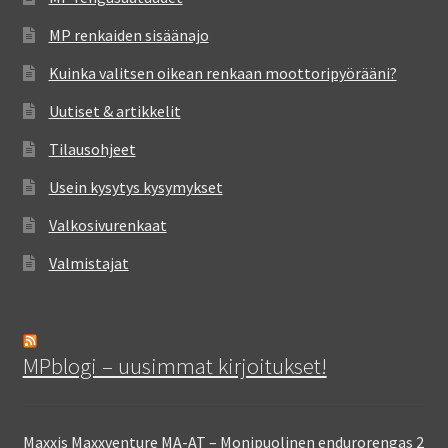
MP renkaiden sisäänajo
Kuinka valitsen oikean renkaan moottoripyörääni?
Uutiset & artikkelit
Tilausohjeet
Usein kysytys kysymykset
Valkosivurenkaat
Valmistajat
MPblogi – uusimmat kirjoitukset!
Maxxis Maxxventure MA-AT – Monipuolinen endurorengas
2