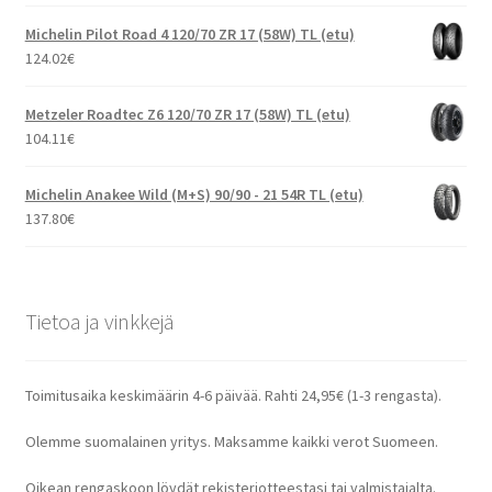
Michelin Pilot Road 4 120/70 ZR 17 (58W) TL (etu)
124.02
€
Metzeler Roadtec Z6 120/70 ZR 17 (58W) TL (etu)
104.11
€
Michelin Anakee Wild (M+S) 90/90 - 21 54R TL (etu)
137.80
€
Tietoa ja vinkkejä
Toimitusaika keskimäärin 4-6 päivää. Rahti 24,95€ (1-3 rengasta).
Olemme suomalainen yritys. Maksamme kaikki verot Suomeen.
Oikean rengaskoon löydät rekisteriotteestasi tai valmistajalta.