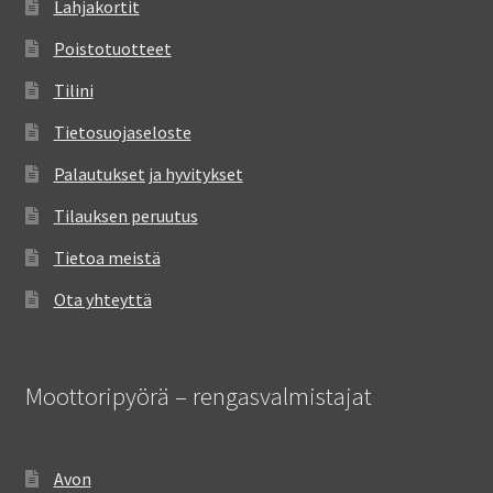
Lahjakortit
Poistotuotteet
Tilini
Tietosuojaseloste
Palautukset ja hyvitykset
Tilauksen peruutus
Tietoa meistä
Ota yhteyttä
Moottoripyörä – rengasvalmistajat
Avon