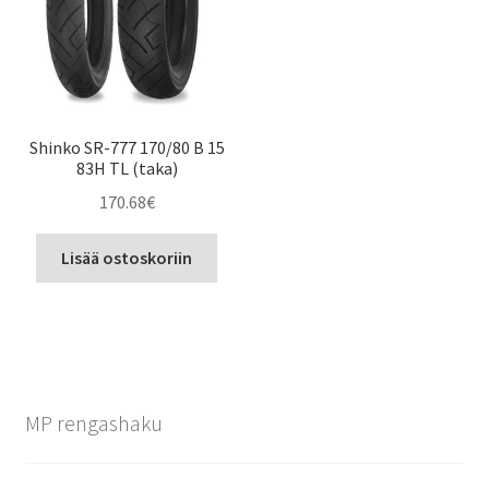
Shinko SR-777 170/80 B 15
83H TL (taka)
170.68
€
Lisää ostoskoriin
MP rengashaku