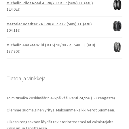
Michelin Pilot Road 4 120/70 ZR 17 (58W) TL (etu)
124.02
€
Metzeler Roadtec Z6 120/70 ZR 17 (58W) TL (etu)
104.11
€
Michelin Anakee Wild (M+S) 90/90 - 21 54R TL (etu)
137.80
€
Tietoa ja vinkkejä
Toimitusaika keskimäärin 4-6 päivää. Rahti 24,95€ (1-3 rengasta).
Olemme suomalainen yritys. Maksamme kaikki verot Suomeen.
Oikean rengaskoon löydät rekisteriotteestasi tai valmistajalta.
Kysy
apua
tarvittaessa.