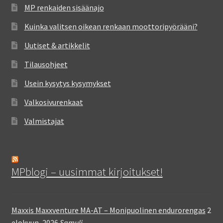
MP renkaiden sisäänajo
Kuinka valitsen oikean renkaan moottoripyörääni?
Uutiset & artikkelit
Tilausohjeet
Usein kysytys kysymykset
Valkosivurenkaat
Valmistajat
MPblogi – uusimmat kirjoitukset!
Maxxis Maxxventure MA-AT – Monipuolinen endurorengas
2
elokuun, 2026
Samuli