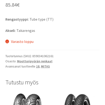
85.84
€
Rengastyyppi:
Tube type (TT)
Akseli:
Takarengas
Varasto loppu
Tuotetunnus (SKU):
8590341062161
Osasto:
Moottoripyörän renkaat
Avainsanat tuotteelle
18
,
MITAS
Tutustu myös