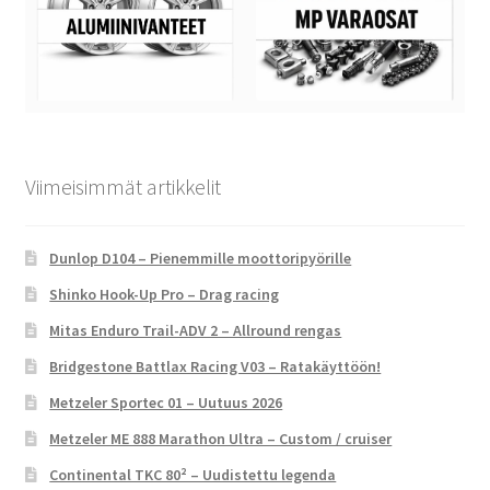
Viimeisimmät artikkelit
Dunlop D104 – Pienemmille moottoripyörille
Shinko Hook-Up Pro – Drag racing
Mitas Enduro Trail-ADV 2 – Allround rengas
Bridgestone Battlax Racing V03 – Ratakäyttöön!
Metzeler Sportec 01 – Uutuus 2026
Metzeler ME 888 Marathon Ultra – Custom / cruiser
Continental TKC 80² – Uudistettu legenda