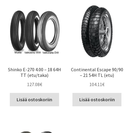
Shinko E-270 4.00 – 18 64H
Continental Escape 90/90
TT (etu/taka)
– 21 54H TL (etu)
127.08
€
104.11
€
Lisää ostoskoriin
Lisää ostoskoriin