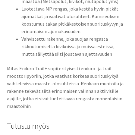
maastoa.(Metsäpolut, kivikot, mutapolut yms)
Luotettava MP rengas, joka kestää hyvin pitkät
ajomatkat ja vaativat olosuhteet. Kumiseoksen
koostumus takaa pitkäkestoisen suorituskyvyn ja
erinomaisen ajomukavuuden
Vahvistettu rakenne, joka suojaa rengasta
rikkoutumiselta kivikoissa ja muissa esteissä,
mutta säilyttää silti joustavan ajettavuuden
Mitas Enduro Trail+ sopii erityisesti enduro- ja trail-
moottoripyöriin, jotka vaativat korkeaa suorituskykyä
vaihtelevissa maasto-olosuhteissa. Renkaan muotoilu ja
rakenne tekevät siitä erinomaisen valinnan aktiivisille
ajajille, jotka etsivät luotettavaa rengasta monenlaisiin
maastoihin.
Tutustu myös