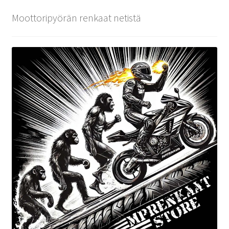
Moottoripyörän renkaat netistä