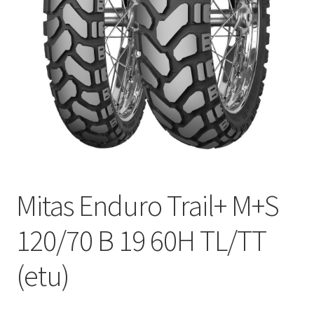
Mitas Enduro Trail+ M+S
120/70 B 19 60H TL/TT
(etu)