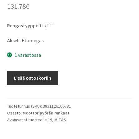
131.78
€
Rengastyyppi:
TL/TT
Akseli:
Eturengas
1 varastossa
Mitas
Lisää ostoskoriin
Enduro
Trail+
M+S
120/70
Tuotetunnus (SKU):
3831126106881
Osasto:
Moottoripyörän renkaat
B
Avainsanat tuotteelle
19
,
MITAS
19
60H
TL/TT