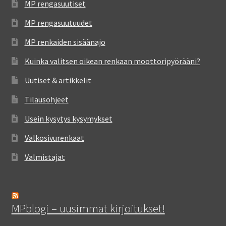
MP rengasuutiset
MP rengasuutuudet
MP renkaiden sisäänajo
Kuinka valitsen oikean renkaan moottoripyörääni?
Uutiset & artikkelit
Tilausohjeet
Usein kysytys kysymykset
Valkosivurenkaat
Valmistajat
MPblogi – uusimmat kirjoitukset!