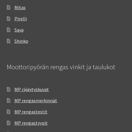
Mitas
Pirelli
Sava
Shinko
Moottoripyörän rengas vinkit ja taulukot
MP räjäytyskuvat
MP rengasmerkinnät
MP rengastestit
MP rengastyypit