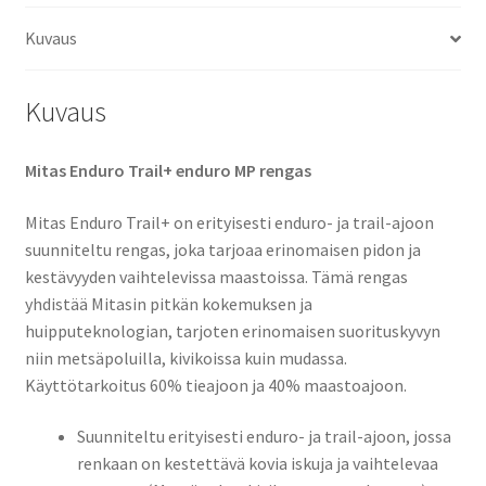
(etu)
Kuvaus
määrä
Kuvaus
Mitas Enduro Trail+ enduro MP rengas
Mitas Enduro Trail+ on erityisesti enduro- ja trail-ajoon
suunniteltu rengas, joka tarjoaa erinomaisen pidon ja
kestävyyden vaihtelevissa maastoissa. Tämä rengas
yhdistää Mitasin pitkän kokemuksen ja
huipputeknologian, tarjoten erinomaisen suorituskyvyn
niin metsäpoluilla, kivikoissa kuin mudassa.
Käyttötarkoitus 60% tieajoon ja 40% maastoajoon.
Suunniteltu erityisesti enduro- ja trail-ajoon, jossa
renkaan on kestettävä kovia iskuja ja vaihtelevaa