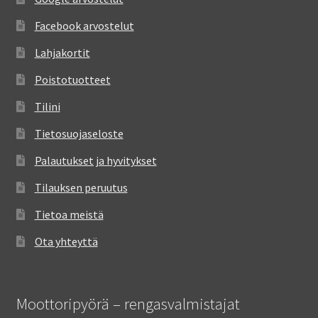
Facebook arvostelut
Lahjakortit
Poistotuotteet
Tilini
Tietosuojaseloste
Palautukset ja hyvitykset
Tilauksen peruutus
Tietoa meistä
Ota yhteyttä
Moottoripyörä – rengasvalmistajat