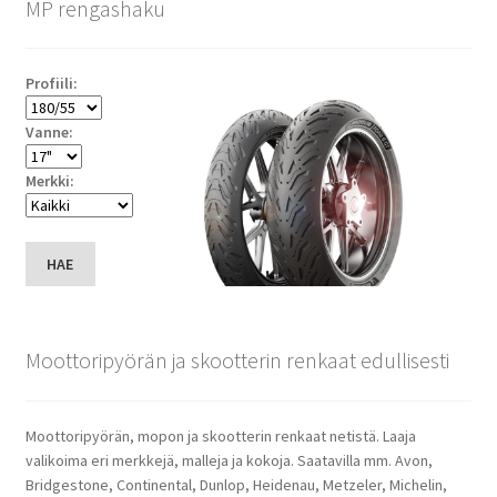
MP rengashaku
Profiili:
Vanne:
Merkki:
HAE
Moottoripyörän ja skootterin renkaat edullisesti
Moottoripyörän, mopon ja skootterin renkaat netistä. Laaja
valikoima eri merkkejä, malleja ja kokoja. Saatavilla mm. Avon,
Bridgestone, Continental, Dunlop, Heidenau, Metzeler, Michelin,