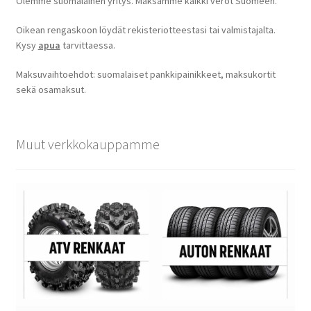
Olemme suomalainen yritys. Maksamme kaikki verot Suomeen.
Oikean rengaskoon löydät rekisteriotteestasi tai valmistajalta.
Kysy
apua
tarvittaessa.
Maksuvaihtoehdot: suomalaiset pankkipainikkeet, maksukortit
sekä osamaksut.
Muut verkkokauppamme