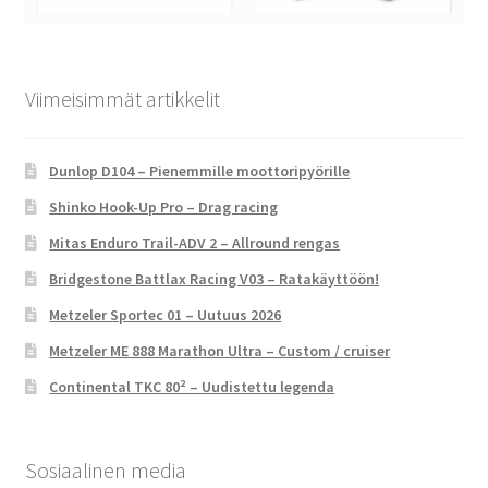
Viimeisimmät artikkelit
Dunlop D104 – Pienemmille moottoripyörille
Shinko Hook-Up Pro – Drag racing
Mitas Enduro Trail-ADV 2 – Allround rengas
Bridgestone Battlax Racing V03 – Ratakäyttöön!
Metzeler Sportec 01 – Uutuus 2026
Metzeler ME 888 Marathon Ultra – Custom / cruiser
Continental TKC 80² – Uudistettu legenda
Sosiaalinen media