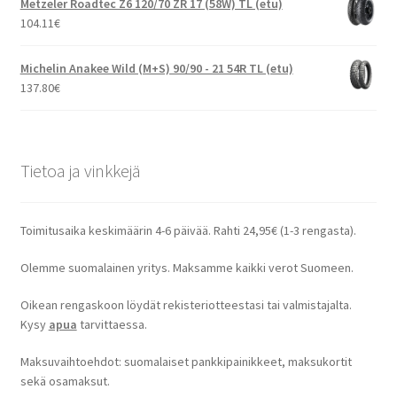
Metzeler Roadtec Z6 120/70 ZR 17 (58W) TL (etu)
104.11
€
Michelin Anakee Wild (M+S) 90/90 - 21 54R TL (etu)
137.80
€
Tietoa ja vinkkejä
Toimitusaika keskimäärin 4-6 päivää. Rahti 24,95€ (1-3 rengasta).
Olemme suomalainen yritys. Maksamme kaikki verot Suomeen.
Oikean rengaskoon löydät rekisteriotteestasi tai valmistajalta.
Kysy
apua
tarvittaessa.
Maksuvaihtoehdot: suomalaiset pankkipainikkeet, maksukortit
sekä osamaksut.