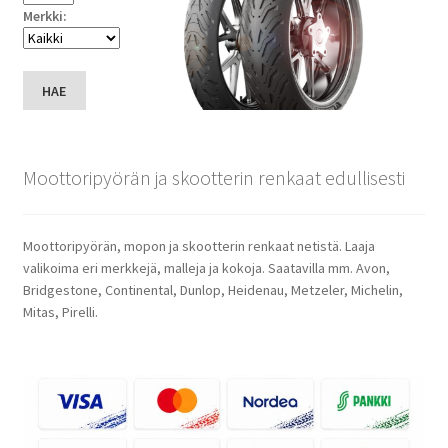
Merkki:
HAE
Moottoripyörän ja skootterin renkaat edullisesti
Moottoripyörän, mopon ja skootterin renkaat netistä. Laaja
valikoima eri merkkejä, malleja ja kokoja. Saatavilla mm. Avon,
Bridgestone, Continental, Dunlop, Heidenau, Metzeler, Michelin,
Mitas, Pirelli.