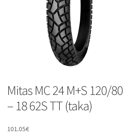
Mitas MC 24 M+S 120/80
– 18 62S TT (taka)
101.05
€