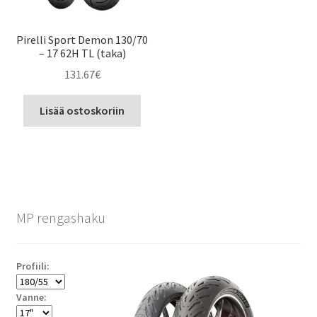
Pirelli Sport Demon 130/70
– 17 62H TL (taka)
131.67
€
Lisää ostoskoriin
MP rengashaku
Profiili:
Vanne: