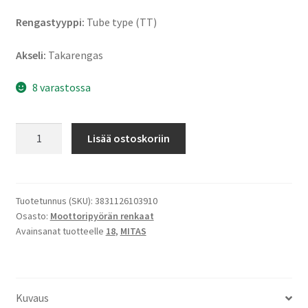
Rengastyyppi:
Tube type (TT)
Akseli:
Takarengas
8 varastossa
Mitas
Lisää ostoskoriin
MC
24
M+S
120/80
Tuotetunnus (SKU):
3831126103910
Osasto:
Moottoripyörän renkaat
-
Avainsanat tuotteelle
18
,
MITAS
18
62S
TT
(taka)
Kuvaus
määrä