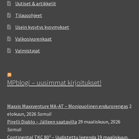
Uutiset & artikkelit
Tilausohjeet
Usein kysytys kysymykset
Valkosivurenkaat
Valmistajat
MPblogi – uusimmat kirjoitukset!
Maxxis Maxxventure MA-AT – Monipuolinen endurorengas
2
elokuun, 2026
Samuli
Pirelli Diablo – Jälleen saatavilla
29 maaliskuun, 2026
Samuli
Continental TKC 80² – Uudistettu legenda
19 maaliskuun,