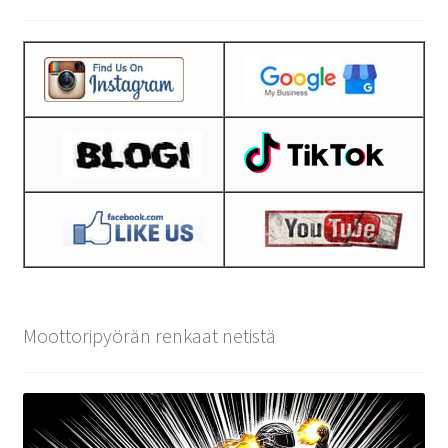
Moottoripyörän renkaat netistä