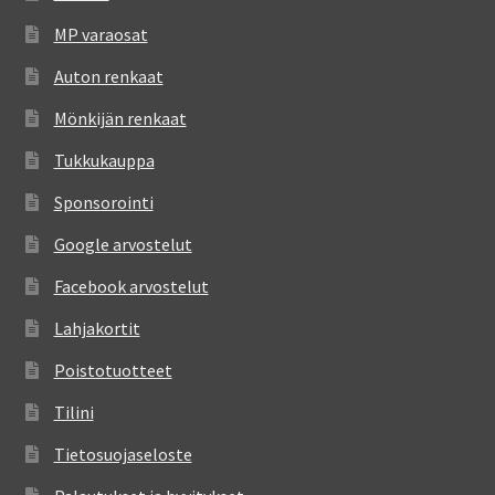
MP varaosat
Auton renkaat
Mönkijän renkaat
Tukkukauppa
Sponsorointi
Google arvostelut
Facebook arvostelut
Lahjakortit
Poistotuotteet
Tilini
Tietosuojaseloste