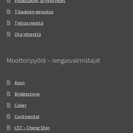
Palautukset ja hyvitykset
Tilauksen peruutus
Tietoa meistä
Ota yhteyttä
Moottoripyörä – rengasvalmistajat
Avon
Bridgestone
Coker
Continental
CST – Cheng Shin