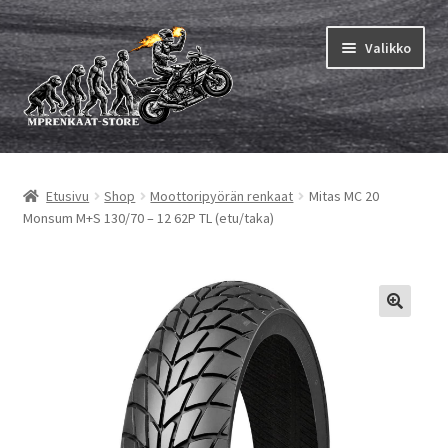
Siirry
Siirry
Valikko
navigointiin
sisältöön
Laajen
MP renkaat
alemm
Etusivu
Shop
Moottoripyörän renkaat
Mitas MC 20
tason
Laajen
Sisärenkaat ja nauhat
Monsum M+S 130/70 – 12 62P TL (etu/taka)
valikko
alemm
tason
Laajen
Rengasmerkit
valikko
alemm
tason
Laajen
Vinkit&ohjeet
valikko
alemm
tason
Yhteys
valikko