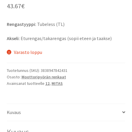
43.67
€
Rengastyyppi:
Tubeless (TL)
Akseli:
Eturengas/takarengas (sopii eteen ja taakse)
Varasto loppu
Tuotetunnus (SKU):
3838947842431
Osasto:
Moottoripyörän renkaat
Avainsanat tuotteelle
12
,
MITAS
Kuvaus