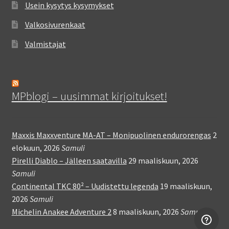
Usein kysytys kysymykset
Valkosivurenkaat
Valmistajat
MPblogi – uusimmat kirjoitukset!
Maxxis Maxxventure MA-AT – Monipuolinen endurorengas
2
elokuun, 2026
Samuli
Pirelli Diablo – Jälleen saatavilla
29 maaliskuun, 2026
Samuli
Continental TKC 80² – Uudistettu legenda
19 maaliskuun,
2026
Samuli
Michelin Anakee Adventure 2
8 maaliskuun, 2026
Samuli