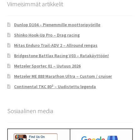
Viimeisimmät artikkelit
Dunlop D104 – Pienemmille moottoripyörille
Shinko Hook-Up Pro – Drag racing
Mitas Enduro Trail-ADV 2 – Allround rengas
Bridgestone Battlax Racing V03 – Ratakäyttöön!
Metzeler Sportec 01 – Uutuus 2026
Metzeler ME 888 Marathon Ultra – Custom / cruiser
Continental TKC 80² – Uudistettu legenda
Sosiaalinen media