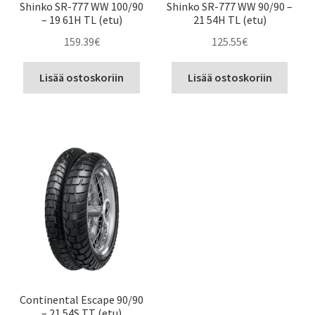
Shinko SR-777 WW 100/90
Shinko SR-777 WW 90/90 –
– 19 61H TL (etu)
21 54H TL (etu)
159.39
€
125.55
€
Lisää ostoskoriin
Lisää ostoskoriin
Continental Escape 90/90
– 21 54S TT (etu)