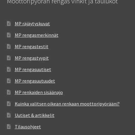
Moottoripyörän rengas vinkit ja taulukot
MP räjäytyskuvat
MP rengasmerkinnät
MP rengastestit
MP rengastyypit
MP rengasuutiset
MP rengasuutuudet
MP renkaiden sisäänajo
Kuinka valitsen oikean renkaan moottoripyörääni?
Uutiset & artikkelit
Tilausohjeet