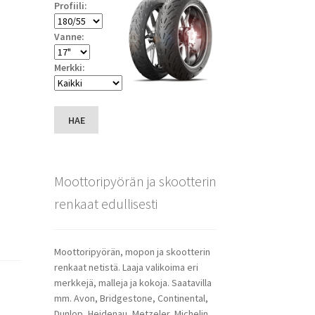
Profiili:
Vanne:
Merkki:
HAE
Moottoripyörän ja skootterin
renkaat edullisesti
Moottoripyörän, mopon ja skootterin
renkaat netistä. Laaja valikoima eri
merkkejä, malleja ja kokoja. Saatavilla
mm. Avon, Bridgestone, Continental,
Dunlop, Heidenau, Metzeler, Michelin,