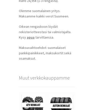
Rahti 24,95€ (1-3 rengasta).
Olemme suomalainen yritys.
Maksamme kaikki verot Suomeen.
Oikean rengaskoon löydät
rekisteriotteestasi tai valmistajalta.
Kysy
apua
tarvittaessa.
Maksuvaihtoehdot: suomalaiset
pankkipainikkeet, maksukortit sekä
osamaksut.
Muut verkkokauppamme