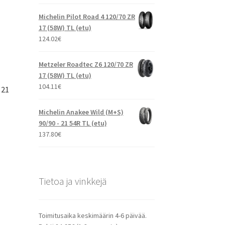
Michelin Pilot Road 4 120/70 ZR
17 (58W) TL (etu)
124.02
€
Metzeler Roadtec Z6 120/70 ZR
17 (58W) TL (etu)
104.11
€
 21
Michelin Anakee Wild (M+S)
90/90 - 21 54R TL (etu)
137.80
€
Tietoa ja vinkkejä
Toimitusaika keskimäärin 4-6 päivää.