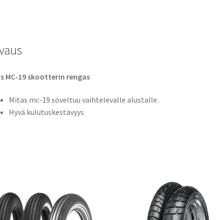
TL
(etu/taka)
määrä
vaus
s MC-19 skootterin rengas
Mitas mc-19 soveltuu vaihtelevalle alustalle.
Hyvä kulutuskestävyys