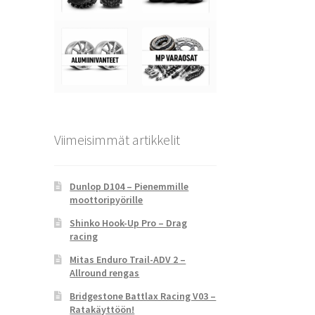
Viimeisimmät artikkelit
Dunlop D104 – Pienemmille
moottoripyörille
Shinko Hook-Up Pro – Drag
racing
Mitas Enduro Trail-ADV 2 –
Allround rengas
Bridgestone Battlax Racing V03 –
Ratakäyttöön!