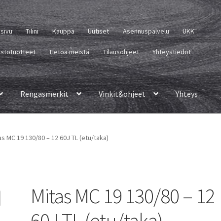
usivu
Tilini
Kauppa
Uutiset
Asennuspalvelu
UKK
istotuotteet
Tietoa meistä
Tilausohjeet
Yhteystiedot
Rengasmerkit
Vinkit&ohjeet
Yhteys
as MC 19 130/80 – 12 60J TL (etu/taka)
Mitas MC 19 130/80 – 12
60J TL (etu/taka)