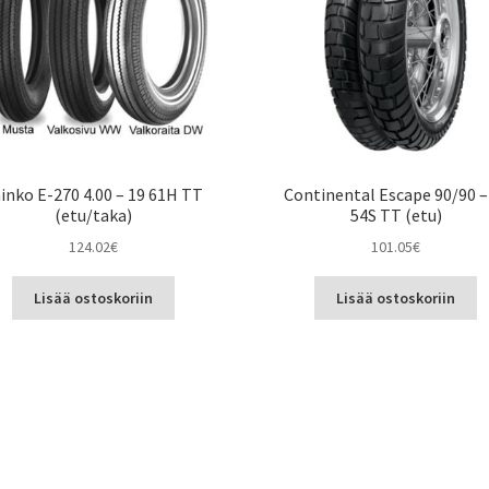
inko E-270 4.00 – 19 61H TT
Continental Escape 90/90 –
(etu/taka)
54S TT (etu)
124.02
€
101.05
€
Lisää ostoskoriin
Lisää ostoskoriin