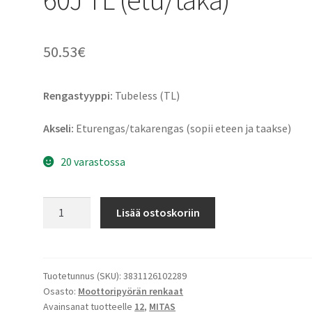
50.53
€
Rengastyyppi:
Tubeless (TL)
Akseli:
Eturengas/takarengas (sopii eteen ja taakse)
20 varastossa
Mitas
Lisää ostoskoriin
MC
19
130/80
-
Tuotetunnus (SKU):
3831126102289
Osasto:
Moottoripyörän renkaat
12
Avainsanat tuotteelle
12
,
MITAS
60J