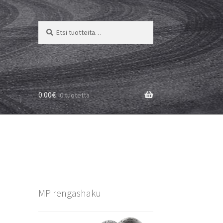
Etsi:
Haku
0.00
€
0 tuotetta
MP rengashaku