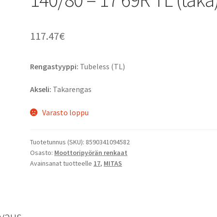
117.47
€
Rengastyyppi:
Tubeless (TL)
Akseli:
Takarengas
Varasto loppu
Tuotetunnus (SKU):
8590341094582
Osasto:
Moottoripyörän renkaat
Avainsanat tuotteelle
17
,
MITAS
vaus