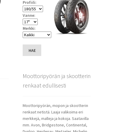
Profiili:
Vanne:
Merkki:
HAE
Moottoripyörän ja skootterin
renkaat edullisesti
Moottoripyörän, mopon ja skootterin
renkaat netistä. Laaja valikoima eri
merkkejä, malleja ja kokoja. Saatavilla
mm. Avon, Bridgestone, Continental,
Dunlop, Heidenau, Metzeler, Michelin,