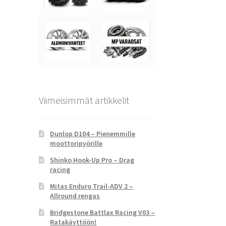
Viimeisimmät artikkelit
Dunlop D104 – Pienemmille
moottoripyörille
Shinko Hook-Up Pro – Drag
racing
Mitas Enduro Trail-ADV 2 –
Allround rengas
Bridgestone Battlax Racing V03 –
Ratakäyttöön!