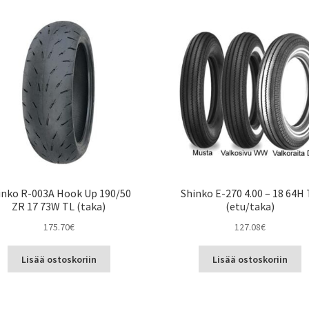
inko R-003A Hook Up 190/50
Shinko E-270 4.00 – 18 64H
ZR 17 73W TL (taka)
(etu/taka)
175.70
€
127.08
€
Lisää ostoskoriin
Lisää ostoskoriin