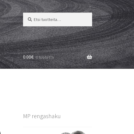
Etsi:
Haku
0.00
€
0 tuotetta
MP rengashaku
)