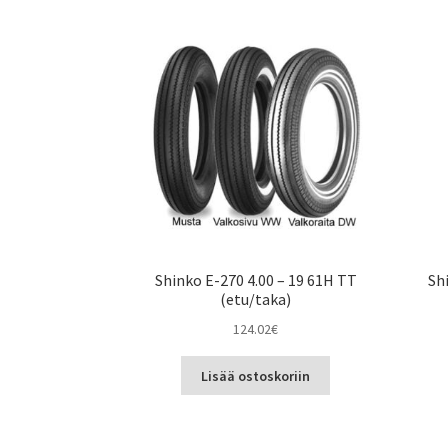
Shinko E-270 4.00 – 19 61H TT
Sh
(etu/taka)
124.02
€
Lisää ostoskoriin