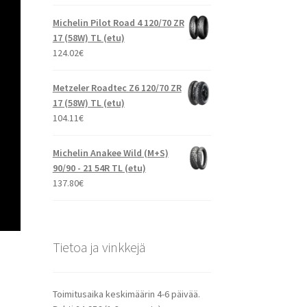
Michelin Pilot Road 4 120/70 ZR
17 (58W) TL (etu)
124.02
€
Metzeler Roadtec Z6 120/70 ZR
17 (58W) TL (etu)
104.11
€
Michelin Anakee Wild (M+S)
90/90 - 21 54R TL (etu)
137.80
€
Tietoa ja vinkkejä
Toimitusaika keskimäärin 4-6 päivää.