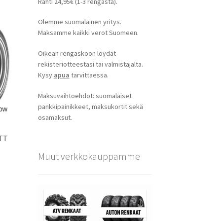
Rahti 24,95€ (1-3 rengasta).
Olemme suomalainen yritys.
Maksamme kaikki verot Suomeen.
Oikean rengaskoon löydät
rekisteriotteestasi tai valmistajalta.
Kysy
apua
tarvittaessa.
Maksuvaihtoehdot: suomalaiset
pankkipainikkeet, maksukortit sekä
osamaksut.
 TT
Muut verkkokauppamme