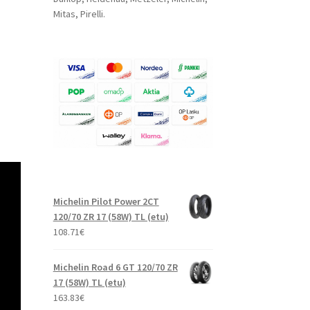
Mitas, Pirelli.
Michelin Pilot Power 2CT
120/70 ZR 17 (58W) TL (etu)
108.71
€
Michelin Road 6 GT 120/70 ZR
17 (58W) TL (etu)
163.83
€