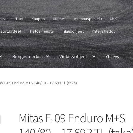
usivu
Tilini
Kauppa
Uutiset
Asennuspalvelu
UKK
istotuotteet
Tietoa meistä
Tilausohjeet
Yhteystiedot
Rengasmerkit
Vinkit&ohjeet
Yhteys
as E-09 Enduro M+S 140/80 – 17 69R TL (taka)
Mitas E-09 Enduro M+S
140/80 – 17 69R TL (taka