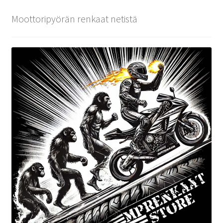
Moottoripyörän renkaat netistä