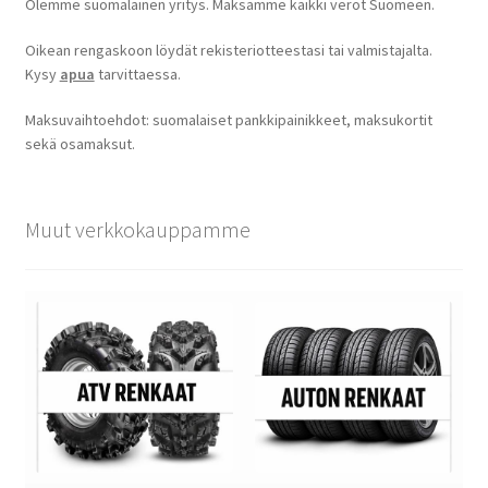
Olemme suomalainen yritys. Maksamme kaikki verot Suomeen.
Oikean rengaskoon löydät rekisteriotteestasi tai valmistajalta.
Kysy
apua
tarvittaessa.
Maksuvaihtoehdot: suomalaiset pankkipainikkeet, maksukortit
sekä osamaksut.
Muut verkkokauppamme