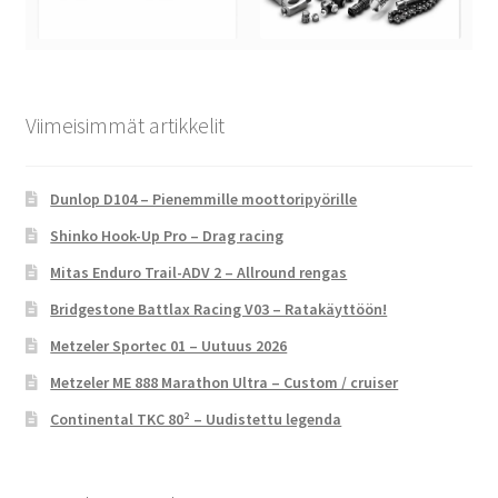
Viimeisimmät artikkelit
Dunlop D104 – Pienemmille moottoripyörille
Shinko Hook-Up Pro – Drag racing
Mitas Enduro Trail-ADV 2 – Allround rengas
Bridgestone Battlax Racing V03 – Ratakäyttöön!
Metzeler Sportec 01 – Uutuus 2026
Metzeler ME 888 Marathon Ultra – Custom / cruiser
Continental TKC 80² – Uudistettu legenda