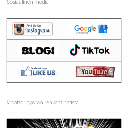
Sosiaalinen media
Moottoripyörän renkaat netistä