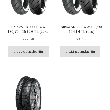
Shinko SR-777 R WW
Shinko SR-777 WW 100/90
180/70 – 15 82H TL (taka)
– 19 61H TL (etu)
222.14
€
159.39
€
Lisää ostoskoriin
Lisää ostoskoriin