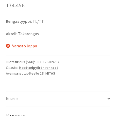
174.45
€
Rengastyyppi:
TL/TT
Akseli:
Takarengas
Varasto loppu
Tuotetunnus (SKU):
3831126109257
Osasto:
Moottoripyörän renkaat
Avainsanat tuotteelle
18
,
MITAS
Kuvaus