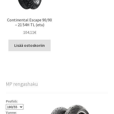
Continental Escape 90/90
– 21 54H TL (etu)
104.11
€
Lisää ostoskoriin
MP rengashaku
Profiili:
Vanne: