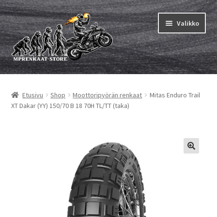
Siirry
Siirry
Valikko
navigointiin
sisältöön
Laajen
MP renkaat
alemm
Etusivu
Shop
Moottoripyörän renkaat
Mitas Enduro Trail
tason
Laajen
Sisärenkaat ja nauhat
XT Dakar (YY) 150/70 B 18 70H TL/TT (taka)
valikko
alemm
tason
Laajen
Rengasmerkit
valikko
alemm
tason
Laajen
Vinkit&ohjeet
valikko
alemm
tason
Yhteys
valikko