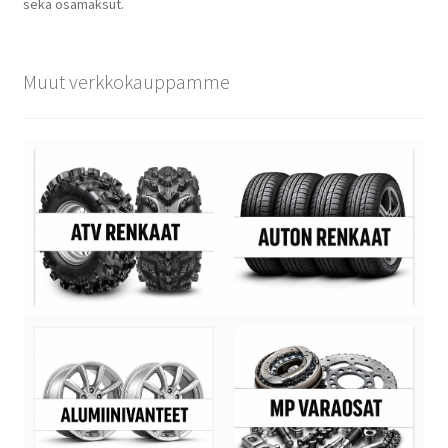
sekä osamaksut.
Muut verkkokauppamme