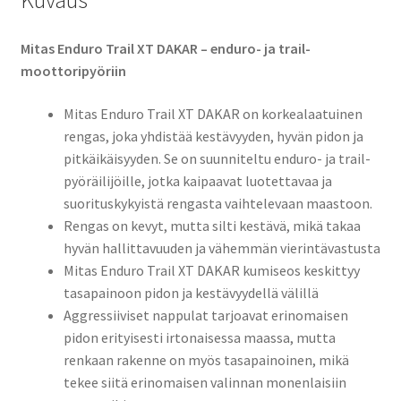
Kuvaus
Mitas Enduro Trail XT DAKAR – enduro- ja trail-
moottoripyöriin
Mitas Enduro Trail XT DAKAR on korkealaatuinen
rengas, joka yhdistää kestävyyden, hyvän pidon ja
pitkäikäisyyden. Se on suunniteltu enduro- ja trail-
pyöräilijöille, jotka kaipaavat luotettavaa ja
suorituskykyistä rengasta vaihtelevaan maastoon.
Rengas on kevyt, mutta silti kestävä, mikä takaa
hyvän hallittavuuden ja vähemmän vierintävastusta
Mitas Enduro Trail XT DAKAR kumiseos keskittyy
tasapainoon pidon ja kestävyydellä välillä
Aggressiiviset nappulat tarjoavat erinomaisen
pidon erityisesti irtonaisessa maassa, mutta
renkaan rakenne on myös tasapainoinen, mikä
tekee siitä erinomaisen valinnan monenlaisiin