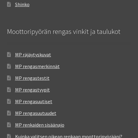
Shinko
Moottoripyörän rengas vinkit ja taulukot
MP räjäytyskuvat
MP rengasmerkinnät
MP rengastestit
MP rengastyypit
MP rengasuutiset
MP rengasuutuudet
MP renkaiden sisäänajo
Kuinka valitsen oikean renkaan moottoripyörääni?