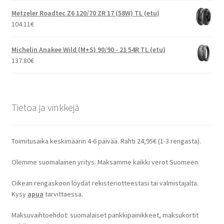
Metzeler Roadtec Z6 120/70 ZR 17 (58W) TL (etu)
104.11
€
Michelin Anakee Wild (M+S) 90/90 - 21 54R TL (etu)
137.80
€
Tietoa ja vinkkejä
Toimitusaika keskimäärin 4-6 päivää. Rahti 24,95€ (1-3 rengasta).
Olemme suomalainen yritys. Maksamme kaikki verot Suomeen.
Oikean rengaskoon löydät rekisteriotteestasi tai valmistajalta.
Kysy
apua
tarvittaessa.
Maksuvaihtoehdot: suomalaiset pankkipainikkeet, maksukortit