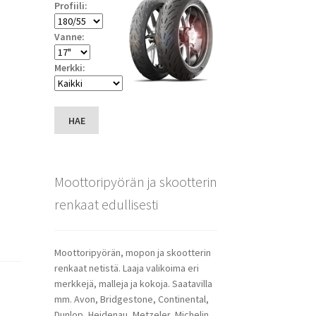
Profiili:
Vanne:
Merkki:
HAE
Moottoripyörän ja skootterin
renkaat edullisesti
Moottoripyörän, mopon ja skootterin
renkaat netistä. Laaja valikoima eri
merkkejä, malleja ja kokoja. Saatavilla
mm. Avon, Bridgestone, Continental,
Dunlop, Heidenau, Metzeler, Michelin,