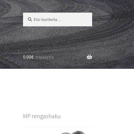
Etsi:
Haku
0.00
€
0 tuotetta
MP rengashaku