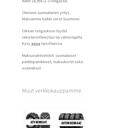
Rahti 24,95€ (1-3 rengasta).
Olemme suomalainen yritys.
Maksamme kaikki verot Suomeen.
Oikean rengaskoon löydät
rekisteriotteestasi tai valmistajalta.
Kysy
apua
tarvittaessa.
Maksuvaihtoehdot: suomalaiset
pankkipainikkeet, maksukortit sekä
osamaksut.
Muut verkkokauppamme