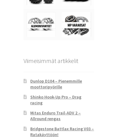
Viimeisimmät artikkelit
Dunlop D104 – Pienemmille
moottoripyörille
Shinko Hook-Up Pro – Drag
racing
Mitas Enduro Trail-ADV 2 –
Allround rengas
Bridgestone Battlax Racing V03 –
Ratakäyttöön!