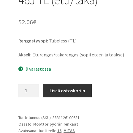
52.06
€
Rengastyyppi:
Tubeless (TL)
Akseli:
Eturengas/takarengas (sopii eteen ja taakse)
9 varastossa
Mitas
Lisää ostoskoriin
MC
2
WW
2.75
Tuotetunnus (SKU):
3831126100681
Osasto:
Moottoripyörän renkaat
-
Avainsanat tuotteelle
16
,
MITAS
16