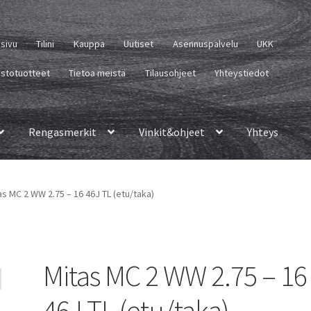
usivu
Tilini
Kauppa
Uutiset
Asennuspalvelu
UKK
istotuotteet
Tietoa meistä
Tilausohjeet
Yhteystiedot
Rengasmerkit
Vinkit&ohjeet
Yhteys
as MC 2 WW 2.75 – 16 46J TL (etu/taka)
Mitas MC 2 WW 2.75 – 16
46J TL (etu/taka)