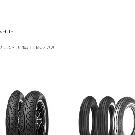
46J
TL
(etu/taka)
vaus
määrä
s 2.75 – 16 46J TL MC 2 WW