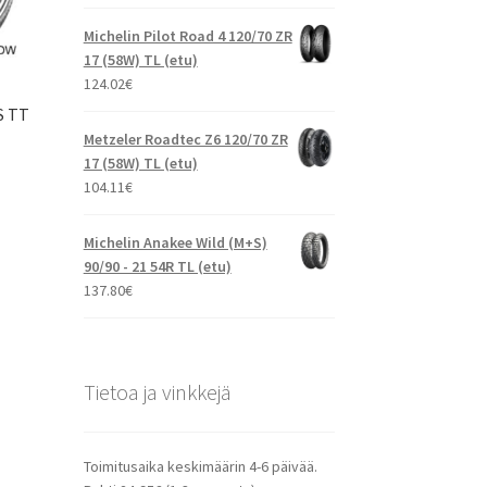
Michelin Pilot Road 4 120/70 ZR
17 (58W) TL (etu)
124.02
€
S TT
Metzeler Roadtec Z6 120/70 ZR
17 (58W) TL (etu)
104.11
€
Michelin Anakee Wild (M+S)
90/90 - 21 54R TL (etu)
137.80
€
Tietoa ja vinkkejä
Toimitusaika keskimäärin 4-6 päivää.