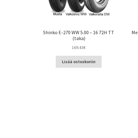
Shinko E-270 WW 5.00 – 16 72H TT
Met
(taka)
169.43
€
Lisää ostoskoriin