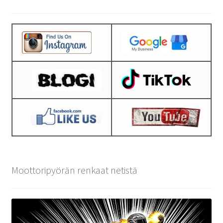
Moottoripyörän renkaat netistä