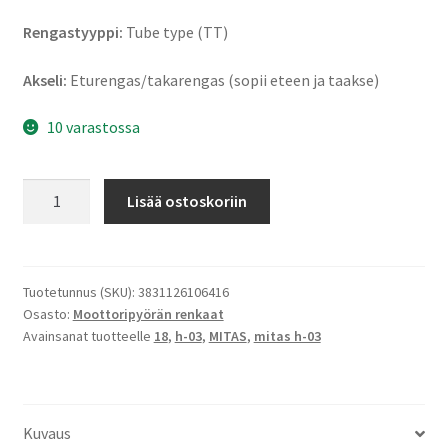
Rengastyyppi:
Tube type (TT)
Akseli:
Eturengas/takarengas (sopii eteen ja taakse)
10 varastossa
Mitas
Lisää ostoskoriin
H-
03
3.25
-
Tuotetunnus (SKU):
3831126106416
Osasto:
Moottoripyörän renkaat
18
Avainsanat tuotteelle
18
,
h-03
,
MITAS
,
mitas h-03
59P
TT
(etu/taka)
määrä
Kuvaus