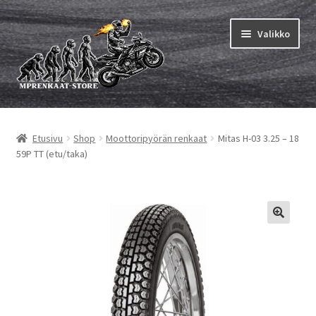
Siirry
Siirry
Valikko
navigointiin
sisältöön
Laajen
MP renkaat
alemm
Etusivu
Shop
Moottoripyörän renkaat
Mitas H-03 3.25 – 18
tason
Laajen
Sisärenkaat ja nauhat
59P TT (etu/taka)
valikko
alemm
tason
Laajen
Rengasmerkit
valikko
alemm
tason
Laajen
Vinkit&ohjeet
valikko
alemm
tason
Yhteys
valikko