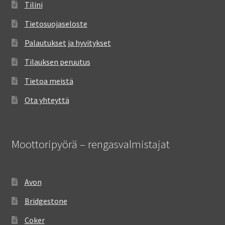
Tilini
Tietosuojaseloste
Palautukset ja hyvitykset
Tilauksen peruutus
Tietoa meistä
Ota yhteyttä
Moottoripyörä – rengasvalmistajat
Avon
Bridgestone
Coker