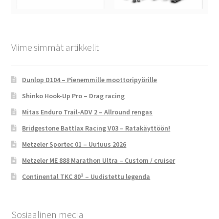
Viimeisimmät artikkelit
Dunlop D104 – Pienemmille moottoripyörille
Shinko Hook-Up Pro – Drag racing
Mitas Enduro Trail-ADV 2 – Allround rengas
Bridgestone Battlax Racing V03 – Ratakäyttöön!
Metzeler Sportec 01 – Uutuus 2026
Metzeler ME 888 Marathon Ultra – Custom / cruiser
Continental TKC 80² – Uudistettu legenda
Sosiaalinen media