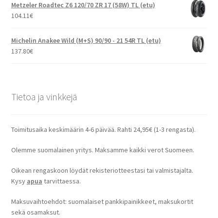
Metzeler Roadtec Z6 120/70 ZR 17 (58W) TL (etu)
104.11
€
Michelin Anakee Wild (M+S) 90/90 - 21 54R TL (etu)
137.80
€
Tietoa ja vinkkejä
Toimitusaika keskimäärin 4-6 päivää. Rahti 24,95€ (1-3 rengasta).
Olemme suomalainen yritys. Maksamme kaikki verot Suomeen.
Oikean rengaskoon löydät rekisteriotteestasi tai valmistajalta.
Kysy
apua
tarvittaessa.
Maksuvaihtoehdot: suomalaiset pankkipainikkeet, maksukortit
sekä osamaksut.