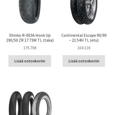
Shinko R-003A Hook Up
Continental Escape 90/90
190/50 ZR 17 73W TL (taka)
– 21 54H TL (etu)
175.70
€
104.11
€
Lisää ostoskoriin
Lisää ostoskoriin