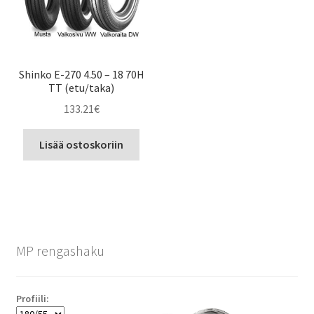
Shinko E-270 4.50 – 18 70H
TT (etu/taka)
133.21
€
Lisää ostoskoriin
MP rengashaku
Profiili: