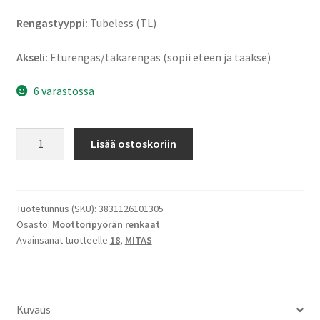
Rengastyyppi:
Tubeless (TL)
Akseli:
Eturengas/takarengas (sopii eteen ja taakse)
6 varastossa
Mitas
Lisää ostoskoriin
MC
7
3.50
-
Tuotetunnus (SKU):
3831126101305
Osasto:
Moottoripyörän renkaat
18
Avainsanat tuotteelle
18
,
MITAS
56P
TL
(etu/taka)
määrä
Kuvaus