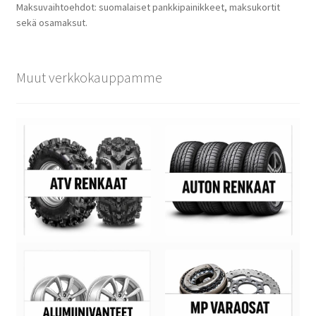
Maksuvaihtoehdot: suomalaiset pankkipainikkeet, maksukortit
sekä osamaksut.
Muut verkkokauppamme