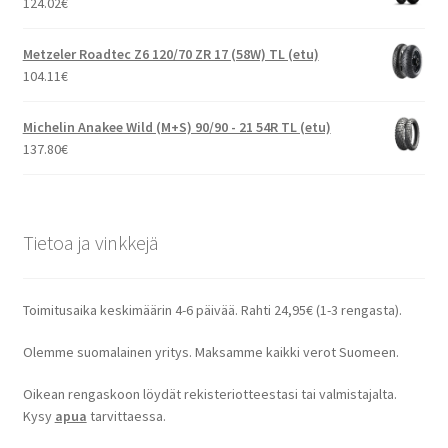
124.02
€
Metzeler Roadtec Z6 120/70 ZR 17 (58W) TL (etu)
104.11
€
Michelin Anakee Wild (M+S) 90/90 - 21 54R TL (etu)
137.80
€
Tietoa ja vinkkejä
Toimitusaika keskimäärin 4-6 päivää. Rahti 24,95€ (1-3 rengasta).
Olemme suomalainen yritys. Maksamme kaikki verot Suomeen.
Oikean rengaskoon löydät rekisteriotteestasi tai valmistajalta.
Kysy
apua
tarvittaessa.