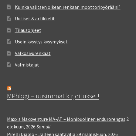
Kuinka valitsen oikean renkaan moottoripyörääni?
Uutiset & artikkelit
Tilausohjeet
Usein kysytys kysymykset
Valkosivurenkaat
Valmistajat
MPblogi – uusimmat kirjoitukset!
Maxxis Maxxventure MA-AT – Monipuolinen endurorengas
2
elokuun, 2026
Samuli
Pirelli Diablo – Jälleen saatavilla
29 maaliskuun, 2026