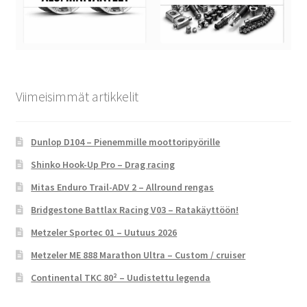
Viimeisimmät artikkelit
Dunlop D104 – Pienemmille moottoripyörille
Shinko Hook-Up Pro – Drag racing
Mitas Enduro Trail-ADV 2 – Allround rengas
Bridgestone Battlax Racing V03 – Ratakäyttöön!
Metzeler Sportec 01 – Uutuus 2026
Metzeler ME 888 Marathon Ultra – Custom / cruiser
Continental TKC 80² – Uudistettu legenda