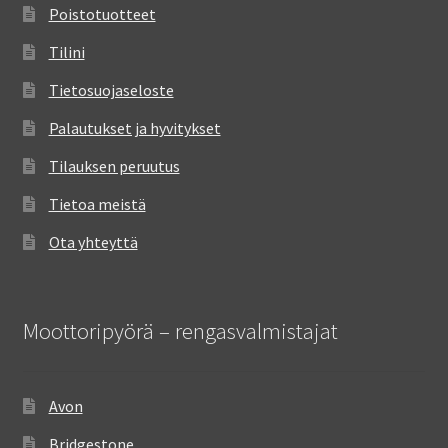
Poistotuotteet
Tilini
Tietosuojaseloste
Palautukset ja hyvitykset
Tilauksen peruutus
Tietoa meistä
Ota yhteyttä
Moottoripyörä – rengasvalmistajat
Avon
Bridgestone